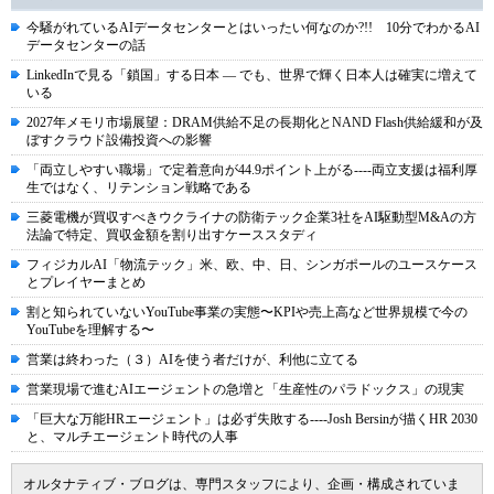
今騒がれているAIデータセンターとはいったい何なのか?!! 10分でわかるAI
データセンターの話
LinkedInで見る「鎖国」する日本 ― でも、世界で輝く日本人は確実に増えて
いる
2027年メモリ市場展望：DRAM供給不足の長期化とNAND Flash供給緩和が及
ぼすクラウド設備投資への影響
「両立しやすい職場」で定着意向が44.9ポイント上がる----両立支援は福利厚
生ではなく、リテンション戦略である
三菱電機が買収すべきウクライナの防衛テック企業3社をAI駆動型M&Aの方
法論で特定、買収金額を割り出すケーススタディ
フィジカルAI「物流テック」米、欧、中、日、シンガポールのユースケース
とプレイヤーまとめ
割と知られていないYouTube事業の実態〜KPIや売上高など世界規模で今の
YouTubeを理解する〜
営業は終わった（３）AIを使う者だけが、利他に立てる
営業現場で進むAIエージェントの急増と「生産性のパラドックス」の現実
「巨大な万能HRエージェント」は必ず失敗する----Josh Bersinが描くHR 2030
と、マルチエージェント時代の人事
オルタナティブ・ブログは、専門スタッフにより、企画・構成されていま