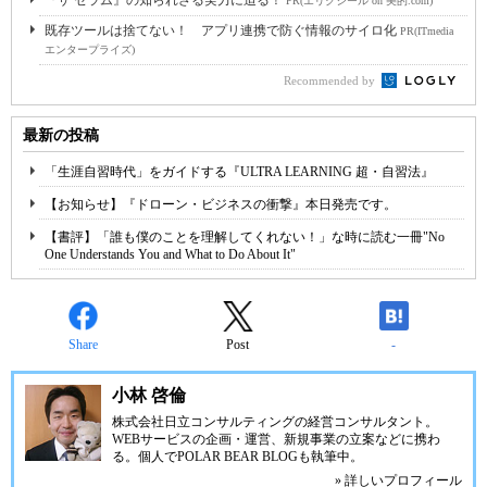
『ザ セラム』の知られざる実力に迫る！
PR(エリクシール on 美的.com)
既存ツールは捨てない！ アプリ連携で防ぐ情報のサイロ化
PR(ITmedia
エンタープライズ)
Recommended by
最新の投稿
「生涯自習時代」をガイドする『ULTRA LEARNING 超・自習法』
【お知らせ】『ドローン・ビジネスの衝撃』本日発売です。
【書評】「誰も僕のことを理解してくれない！」な時に読む一冊"No
One Understands You and What to Do About It"
Share
Post
-
小林 啓倫
株式会社日立コンサルティングの経営コンサルタント。
WEBサービスの企画・運営、新規事業の立案などに携わ
る。個人で
POLAR BEAR BLOG
も執筆中。
» 詳しいプロフィール