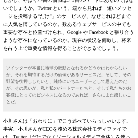
しかし、やはり本書の価値は3つ目のパートにあるのではな
いでしょうか。Twitter という、端から見れば「短いメッセ
ージを投稿する“だけ”」のサービスが、なぜこれほどまで
に人気を博しているのか。数あるウェブサービスの中でも
重要な存在と位置づけられ、Google や Facebook と張り合う
ような存在になっているのか。現在の状況を俯瞰し、将来
を占う上で重要な情報を得ることができるでしょう。
ツイッターが本当に地球の鼓動となれるかどうかはわからない
が、それを期待するだけの価値があるサービスだ。そして、その
野望を後押ししたいと、純粋にいちユーザーとして思えたのだ
が、その思いが、私と私のパートナーたちと、そして私たちのお
客様にとってのビジネスになるのであれば、さらにまた嬉しいこ
とだ。
小川さんは「おわりに」でこう述べていらっしゃいます。
事実、小川さんがCEOを務める株式会社モディファイで
は、Twitter（だけでなくソーシャルメディア全体）を使っ