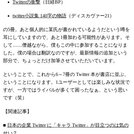
Twitterの衝撃
（日経BP）
twitter小説集 140字の物語
（ディスカヴァー21）
の5冊。あと個人的に某氏が書かれているようだという噂を
耳にしていますので、あと1冊加わる可能性があります。そ
して……僭越ながら、僕もこの中に参加することになりま
した。僕の場合は翻訳なのですが、最新情報の追加という
部分で、ちょっとだけ加筆させていただいています。
ということで、これから6～7冊の Twitter 本が書店に並ぶ、
ということになります。1ユーザーとしては楽しみな状況で
すが、一方ではライバルが多くて困ったなぁ、という思い
です（笑）
【関連記事】
■
日本の企業 Twitter に「キャラ Twitter」が目立つのは気の
せい？