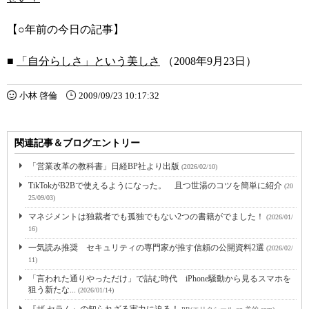
【○年前の今日の記事】
■
「自分らしさ」という美しさ
（2008年9月23日）
小林 啓倫
2009/09/23 10:17:32
関連記事＆ブログエントリー
「営業改革の教科書」日経BP社より出版
(2026/02/10)
TikTokがB2Bで使えるようになった。 且つ世湯のコツを簡単に紹介
(20
25/09/03)
マネジメントは独裁者でも孤独でもない2つの書籍がでました！
(2026/01/
16)
一気読み推奨 セキュリティの専門家が推す信頼の公開資料2選
(2026/02/
11)
「言われた通りやっただけ」で詰む時代 iPhone騒動から見るスマホを
狙う新たな...
(2026/01/14)