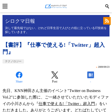
シロクマ日報
決して最先端ではない、けれど日常生活で人びとの役に立っているIT技術を
探していきます。
【書評】『仕事で使える!「Twitter」超入
門』
テクノロジー
»
2009/09/23
Share
Post
-
先日、KNN神田さん主催のイベント"Twitter on Business
Vol.2"に参加した際に、ご一緒させていただいたモディファ
イの小川さんから『
仕事で使える!「Twitter」超入門
』をい
ただきました。ありがとうございます。どたばたしていて