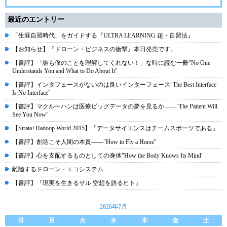
最近のエントリー
「生涯自習時代」をガイドする『ULTRA LEARNING 超・自習法』
【お知らせ】『ドローン・ビジネスの衝撃』本日発売です。
【書評】「誰も僕のことを理解してくれない！」な時に読む一冊"No One
Understands You and What to Do About It"
【書評】インタフェースがないのは良いインターフェース"The Best Interface
Is No Interface"
【書評】マクルーハンは医療ビッグデータの夢を見るか――"The Patient Will
See You Now"
【Strata+Hadoop World 2015】「データサイエンスはチームスポーツである」
【書評】創造こそ人間の本質――"How to Fly a Horse"
【書評】心を支配するものとしての身体"How the Body Knows Its Mind"
離陸するドローン・エコシステム
【書評】『現実を生きるサル 空想を語るヒト』
2026年7月
日
月
火
水
木
金
土