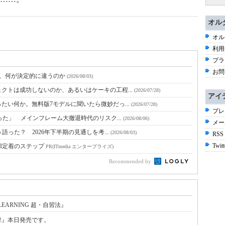
オル
オル
利用
プラ
お問
と、何が決定的に違うのか
(2026/08/03)
クトは成功しないのか、あるいはケーキの工程...
(2026/07/28)
アイ
たい何か。無料版7モデルに聞いたら微妙だっ...
(2026/07/28)
プレ
った」 メインフレーム大撤退時代のリスク...
(2026/08/06)
メー
語った？ 2026年下半期の見通しを考...
(2026/08/03)
RSS
Twitt
I定着のステップ
PR(ITmedia エンタープライズ)
Recommended by
EARNING 超・自習法』
撃』本日発売です。