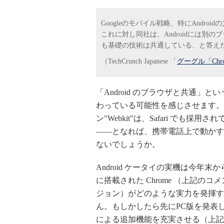
Googleのモバイル戦略、特にAndro
これに対し同社は、Androidには別の
も基礎の技術は共通している、と答えた
（TechCrunch Japanese 「
グーグル「Ch
「Android のブラウザと共通」とい
わっている可能性を感じさせます。ま
ン"Webkit"は、Safari でも採用さ
――となれば、携帯電話上で動かす
ないでしょうか。
Android ケータイの実機は今
に搭載された Chrome （上記の
ジョン）がどのような実力を発揮す
ん。もしかしたら先にPC版を発表
による追加機能を充実させる（上記 Te