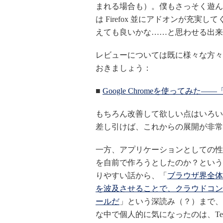
まれる場合も）。僕もさっそく遊ん
は Firefox 並にアドオンが充実し
えても良いかな……と思わせる出来
レビューについては既に様々な方々
おきましょう：
■
Google Chromeを使ってみ
もちろん改善して欲しい点はいろい
差し引けば、これからの展開が非常
一方、アプリケーションとしての性能
を自前で作ろうとしたのか？という
りやすい話から、「
ブラウザ界全体
を波及させることで、クラウドコン
ールだ
」という深読み（？）まで、
な中で個人的に気になったのは、Tec