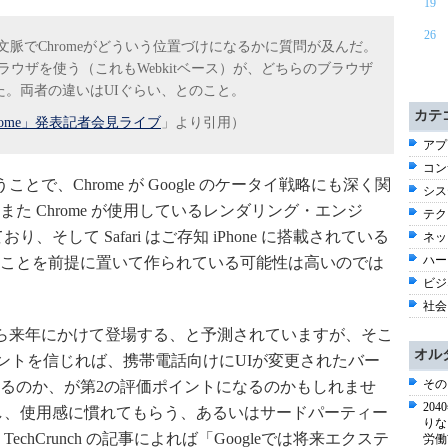
19
26
idの文脈でChromeがどういう位置づけになるかに質問が及んだ。
ブラウザを使う（これもWebkitベース）が、どちらのブラウザ
。両者の違いはUIぐらい、とのこと。
カテ
rome」発表記者会見ライブ
」より引用）
アプ
コン
うことで、Chrome が Google のケータイ戦略にも深く関
シス
た Chrome が使用しているレンダリング・エンジ
テク
れており、そして Safari はご存知 iPhone に搭載されている
ネッ
ハー
ことを前提に置いて作られている可能性は高いのでは
ビジネ
社会 
年末から来年にかけて登場する、と予測されていますが、そこ
オル
コメントを信じれば、携帯電話向けにUIが変更されたバー
その
るのか、が第2の評価ポイントになるのかもしれませ
20
し、使用感に慣れてもらう、あるいはサードパーティー
りな
chCrunch の記事によれば「Googleでは将来エクステ
労働