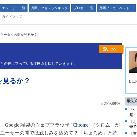
エントリー一覧
月間アクセスランキング
ブロガー一覧
月間ブロガーベスト30
ガイドマップ
e はケータイの夢を見るか？
RSS
との役に立っているIT技術を探していきます。
夢を見るか？
BLO
最近
»
2008/09/03
「生
超・
【お
、Google 謹製のウェブブラウザ "
Chrome
"（クロム、が
売で
ユーザーの間では親しみを込めて？「ちょろめ」と読
【書