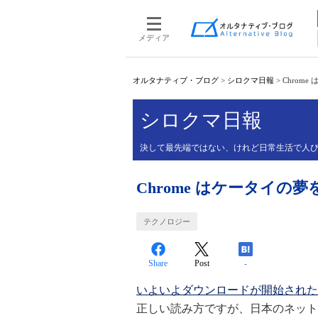
メディア
オルタナティブ・ブログ
>
シロクマ日報
>
Chrom
シロクマ日報
決して最先端ではない、けれど日常生活で人び
Chrome はケータイの
テクノロジー
Share
Post
-
いよいよダウンロードが開始された
正しい読み方ですが、日本のネット