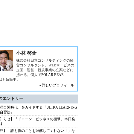
小林 啓倫
株式会社日立コンサルティングの経
営コンサルタント。WEBサービスの
企画・運営、新規事業の立案などに
携わる。個人で
POLAR BEAR
G
も執筆中。
» 詳しいプロフィール
のエントリー
涯自習時代」をガイドする『ULTRA LEARNING
自習法』
知らせ】『ドローン・ビジネスの衝撃』本日発
す。
評】「誰も僕のことを理解してくれない！」な