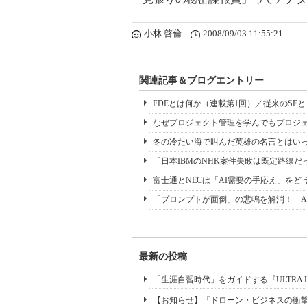
小林 啓倫
2008/09/03 11:55:21
関連記事＆ブログエントリー
FDEとは何か（連載第1回）／従来のSE
なぜプロジェクト管理を学んでもプロジェ
冬の冷たい海で叫んだ英雄の名言とはいっ
「日本IBMのNHK案件失敗は既定路線だ
富士通とNECは「AI需要の手応え」をどう
「プロンプトが面倒」の悲鳴を解消！ A
最新の投稿
「生涯自習時代」をガイドする『ULTRA L
【お知らせ】『ドローン・ビジネスの衝