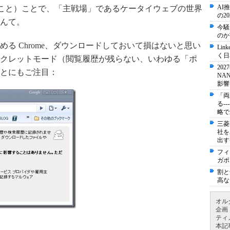
AI
のこと）ことで、「主戦場」であるケータイウェブの世界
の2
んて。
今騒
のか
る Chrome、ダウンロードしておいて損はないと思い
Li
く日
クレットモード（閲覧履歴が残らない、いわゆる「ポ
20
とにもご注目：
NA
影響
「両
る-
略で
三菱
社を
出す
フィ
ガポ
割と
高な
オル
企画
ティ
本記
……。