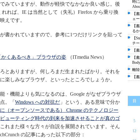
時に読
でみていますが、動作が軽快でなかなか良い感じ。後
About
てくれれば、IE は当然として（失礼）Firefox から乗り換
【書
ェース"
映えです。
【書
るか――
が書かれていますので、参考に1つだけリンクを貼って
【St
チー
【書評
た――「かくあるべき」ブラウザの姿
（ITmedia News）
【書
Body
離陸
ろとありますが、何しろまだ生まれたばかり。それを
【書
に楽しみなブラウザ、といったところでしょうか。
・機能よりも気になるのは、Google がなぜブラウザ
日
点。「
Windows への対抗だ
」という、ある意味で分か
に（オープンソースである） Chrome のテクノロジー
ピューティング時代の到来を加速させることが真のゴ
5
これまた様々な方々が自説を展開されています。そん
12
hCrunch の記事にあった以下の部分：