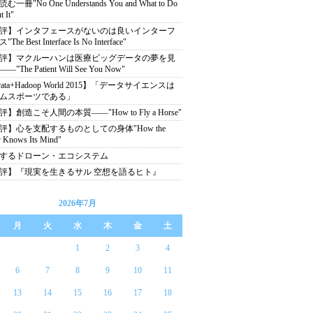
む一冊"No One Understands You and What to Do
 It"
評】インタフェースがないのは良いインターフ
The Best Interface Is No Interface"
評】マクルーハンは医療ビッグデータの夢を見
"The Patient Will See You Now"
rata+Hadoop World 2015】「データサイエンスは
ムスポーツである」
】創造こそ人間の本質――"How to Fly a Horse"
評】心を支配するものとしての身体"How the
 Knows Its Mind"
するドローン・エコシステム
評】『現実を生きるサル 空想を語るヒト』
2026年7月
月
火
水
木
金
土
1
2
3
4
6
7
8
9
10
11
13
14
15
16
17
18