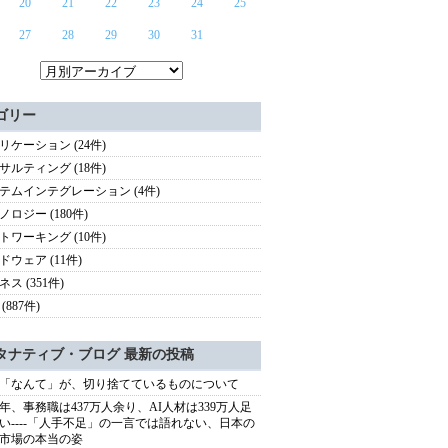
20
21
22
23
24
25
27
28
29
30
31
ゴリー
リケーション (24件)
サルティング (18件)
テムインテグレーション (4件)
ノロジー (180件)
トワーキング (10件)
ドウェア (11件)
ス (351件)
(887件)
タナティブ・ブログ 最新の投稿
「なんて」が、切り捨てているものについて
40年、事務職は437万人余り、AI人材は339万人足
い----「人手不足」の一言では語れない、日本の
市場の本当の姿