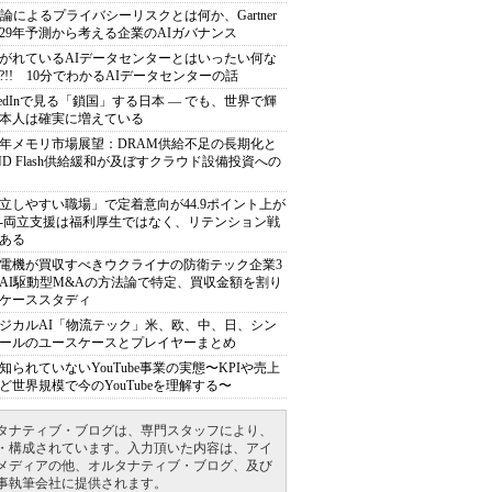
推論によるプライバシーリスクとは何か、Gartner
029年予測から考える企業のAIガバナンス
がれているAIデータセンターとはいったい何な
?!! 10分でわかるAIデータセンターの話
nkedInで見る「鎖国」する日本 ― でも、世界で輝
本人は確実に増えている
27年メモリ市場展望：DRAM供給不足の長期化と
ND Flash供給緩和が及ぼすクラウド設備投資への
立しやすい職場」で定着意向が44.9ポイント上が
---両立支援は福利厚生ではなく、リテンション戦
ある
電機が買収すべきウクライナの防衛テック企業3
AI駆動型M&Aの方法論で特定、買収金額を割り
ケーススタディ
ジカルAI「物流テック」米、欧、中、日、シン
ールのユースケースとプレイヤーまとめ
知られていないYouTube事業の実態〜KPIや売上
ど世界規模で今のYouTubeを理解する〜
タナティブ・ブログは、専門スタッフにより、
・構成されています。入力頂いた内容は、アイ
メディアの他、オルタナティブ・ブログ、及び
事執筆会社に提供されます。