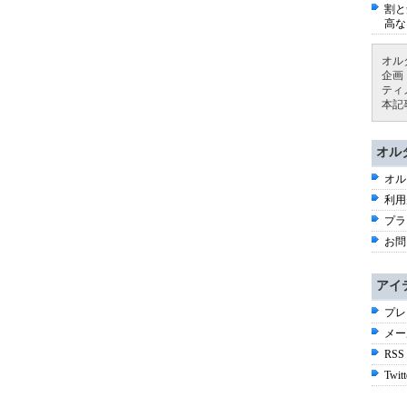
割と
高な
オル
企画
ティ
本記
オル
オル
利用
プラ
お問
アイ
プレ
メー
RSS
Twitt