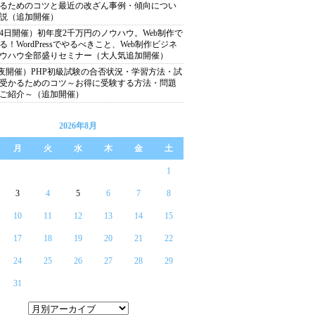
るためのコツと最近の改ざん事例・傾向につい
説（追加開催）
24日開催）初年度2千万円のノウハウ。Web制作で
る！WordPressでやるべきこと、Web制作ビジネ
ウハウ全部盛りセミナー（大人気追加開催）
22夜開催）PHP初級試験の合否状況・学習方法・試
受かるためのコツ～お得に受験する方法・問題
ご紹介～（追加開催）
2026年8月
月
火
水
木
金
土
1
3
4
5
6
7
8
10
11
12
13
14
15
17
18
19
20
21
22
24
25
26
27
28
29
31