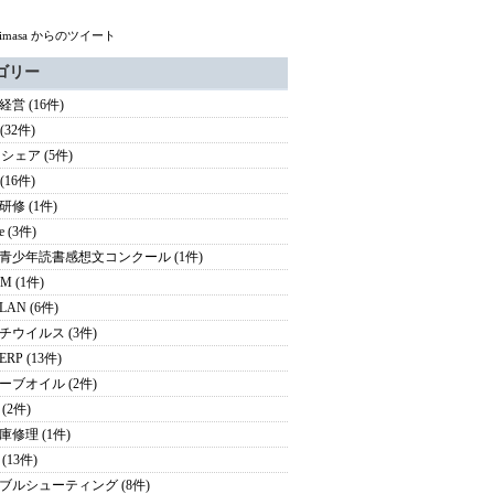
himasa からのツイート
ゴリー
営 (16件)
 (32件)
シェア (5件)
 (16件)
研修 (1件)
e (3件)
青少年読書感想文コンクール (1件)
M (1件)
AN (6件)
チウイルス (3件)
RP (13件)
ーブオイル (2件)
(2件)
庫修理 (1件)
(13件)
ブルシューティング (8件)