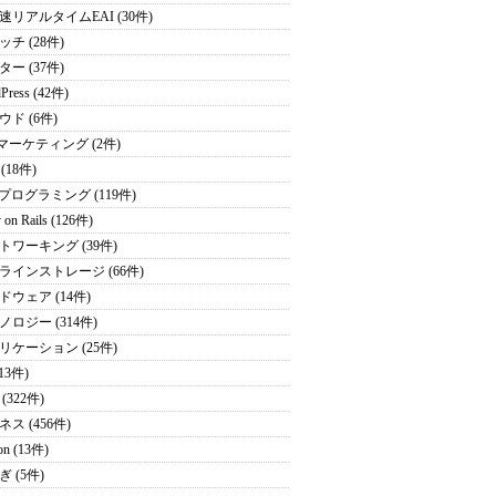
速リアルタイムEAI (30件)
チ (28件)
ー (37件)
Press (42件)
ウド (6件)
bマーケティング (2件)
 (18件)
Pプログラミング (119件)
 on Rails (126件)
トワーキング (39件)
ラインストレージ (66件)
ドウェア (14件)
ノロジー (314件)
リケーション (25件)
(13件)
(322件)
ス (456件)
on (13件)
 (5件)