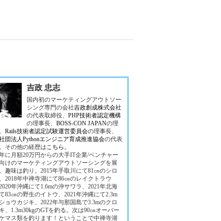
吉政 忠志
国内初のマーケティングアウトソー
シング専門の会社
吉政創成株式会社
の代表取締役、
PHP技術者認定機構
の理事長、
BOSS-CON JAPAN
の理
、
Rails技術者認定試験運営委員会
の理事長、
社団法人Pythonエンジニア育成推進協会
の代表
。その他の経歴は
こちら
。
10年に月額20万円からの大手IT企業/ベンチャー
向けのマーケティングアウトソーシングを展
。趣味は釣り。2015年手取川にて81㎝のシロ
、2018年中禅寺湖にて86㎝のレイクトラウ
2020年沖縄にて1.6mの沖サワラ、2021年北海
て83㎝の野生のイトウ、2021年沖縄にて2.3m
ショウカジキ、2022年与那国島で3.3mのクロ
キ、1.3m30kgのGTを釣る。次は90㎝オーバー
ケマス類を釣ります！ということで中禅寺湖