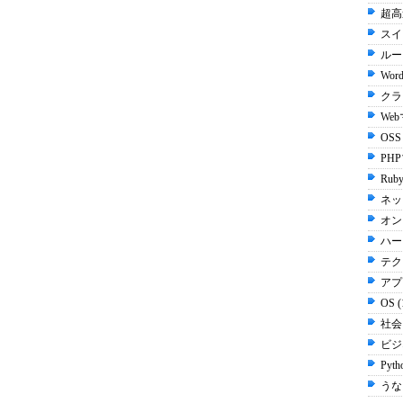
超高
スイッ
ルータ
Word
クラ
We
OSS
PH
Ruby
ネッ
オン
ハー
テク
アプ
OS 
社会 
ビジネ
Pyth
うなぎ