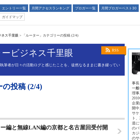
エントリー一覧
月間アクセスランキング
ブロガー一覧
月間ブロガーベスト30
ガイドマップ
ジネス千里眼
>
「ルーター」カテゴリーの投稿 (2/4)
ャービジネス千里眼
RSS
る執筆者が日々の活動ログと感じたことを、徒然なるままに書き綴ってい
事長
稿 (2/4)
一般
理事
20
企業
開中
サケ
ト、
道に
ー編と無線LAN編の京都と名古屋回受付開
のバ
カジ
のサ