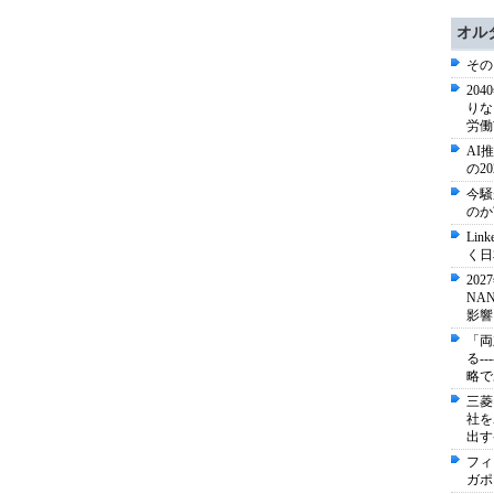
オル
その
20
りな
労働
AI
の2
今騒
のか
Li
く日
20
NA
影響
「両
る-
略で
三菱
社を
出す
フィ
ガポ