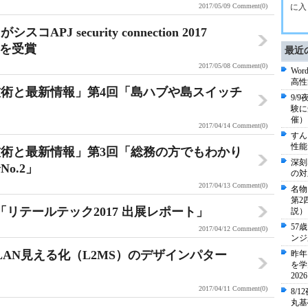
2017/05/09
Comment(0)
に入
J security connection 2017
earを受賞
最近
2017/05/08
Comment(0)
Wo
高性
術と最新情報」第4回「島ハブや島スイッチ
9/
験に
催）
2017/04/14
Comment(0)
すん
性能
術と最新情報」第3回「総務の方でもわかり
深刻
o.2」
の対
2017/04/13
Comment(0)
名物
第2
リテールテック2017 出展レポート」
説）
57
2017/04/12
Comment(0)
ンジ
AN見える化（L2MS）のデザインパター
昨年
を学
20
2017/04/11
Comment(0)
8/
丸基