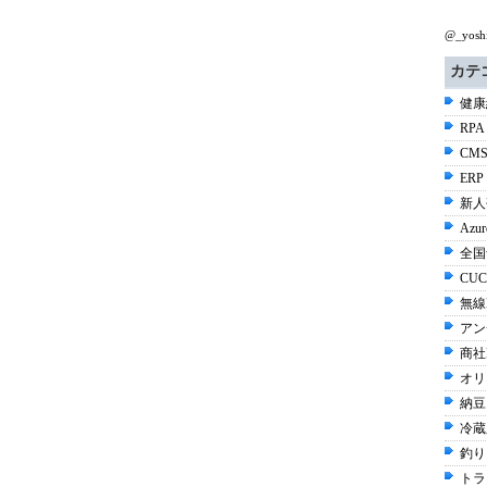
@_yos
カテ
健康経
RPA
CMS
ERP
新人
Azur
全国
CUC
無線L
アン
商社E
オリ
納豆 
冷蔵
釣り 
トラ