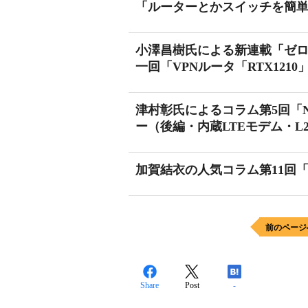
「ルーターとかスイッチを簡
小澤昌樹氏による新連載「ゼロか
一回「VPNルータ「RTX121
津村彰氏によるコラム第5回「N
ー（後編・内蔵LTEモデム・L
加賀結衣の人気コラム第11回
前のページ
Share
Post
-