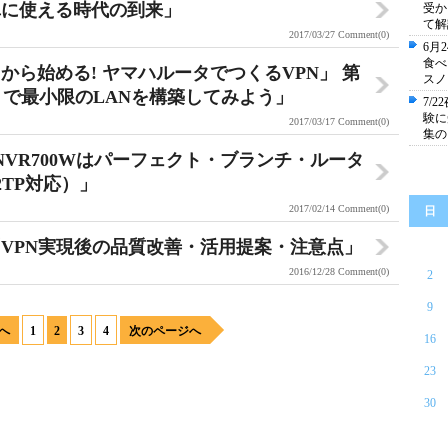
単に使える時代の到来」
受か
て解
2017/03/27
Comment(0)
6月
食べ
ら始める! ヤマハルータでつくるVPN」 第
スノ
0」で最小限のLANを構築してみよう」
7/
験に
2017/03/17
Comment(0)
集の
VR700Wはパーフェクト・ブランチ・ルータ
2TP対応）」
2017/02/14
Comment(0)
日
「VPN実現後の品質改善・活用提案・注意点」
2016/12/28
Comment(0)
2
9
へ
1
2
3
4
次のページへ
16
23
30