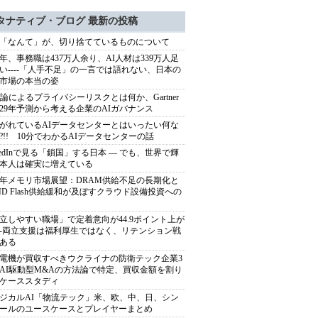
タナティブ・ブログ 最新の投稿
「なんて」が、切り捨てているものについて
40年、事務職は437万人余り、AI人材は339万人足
い----「人手不足」の一言では語れない、日本の
市場の本当の姿
推論によるプライバシーリスクとは何か、Gartner
029年予測から考える企業のAIガバナンス
がれているAIデータセンターとはいったい何な
?!! 10分でわかるAIデータセンターの話
nkedInで見る「鎖国」する日本 ― でも、世界で輝
本人は確実に増えている
27年メモリ市場展望：DRAM供給不足の長期化と
ND Flash供給緩和が及ぼすクラウド設備投資への
立しやすい職場」で定着意向が44.9ポイント上が
---両立支援は福利厚生ではなく、リテンション戦
ある
電機が買収すべきウクライナの防衛テック企業3
AI駆動型M&Aの方法論で特定、買収金額を割り
ケーススタディ
ジカルAI「物流テック」米、欧、中、日、シン
ールのユースケースとプレイヤーまとめ