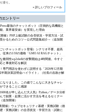
り浸り。
» 詳しいプロフィール
のエントリー
rdPress最強のチャットボット（圧倒的な高機能と
能、業界最安値）を実現した理由
9夜開催）PHP上級試験の合否状況・学習方法・試
受かるためのコツ～公式問題集紹介～（追加開
ごいチャットボット登場）シナリオ不要、超高
、従来の1/10の価格「GMO AI RAGチャット」
な脆弱性wp2shellの攻撃開始は4時間後。今すぐ
応と事後対応を解説
！専門用語を使わずに説明する「2026年12月期
四半期決算説明会ハイライト」（社長の吉政が解
歳になりました。この歳でこんなに大きなチャレ
ができることに感謝
1600名が申し込んだ大人気）Python／データ分析
んで副業・起業に活かす方法を考えるセミナー
26（追加開催）
12夜開催）ウェブセキュリティ基礎・実務試験（徳
礎・実務試験）の合否状況・学習方法・試験に