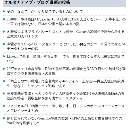
オルタナティブ・ブログ 最新の投稿
その「なんて」が、切り捨てているものについて
2040年、事務職は437万人余り、AI人材は339万人足りない----「人手不足」の
一言では語れない、日本の労働市場の本当の姿
AI推論によるプライバシーリスクとは何か、Gartnerの2029年予測から考える
企業のAIガバナンス
今騒がれているAIデータセンターとはいったい何なのか?!! 10分でわかるAI
データセンターの話
LinkedInで見る「鎖国」する日本 ― でも、世界で輝く日本人は確実に増えて
いる
2027年メモリ市場展望：DRAM供給不足の長期化とNAND Flash供給緩和が及
ぼすクラウド設備投資への影響
「両立しやすい職場」で定着意向が44.9ポイント上がる----両立支援は福利厚
生ではなく、リテンション戦略である
三菱電機が買収すべきウクライナの防衛テック企業3社をAI駆動型M&Aの方
法論で特定、買収金額を割り出すケーススタディ
フィジカルAI「物流テック」米、欧、中、日、シンガポールのユースケース
とプレイヤーまとめ
割と知られていないYouTube事業の実態〜KPIや売上高など世界規模で今の
YouTubeを理解する〜