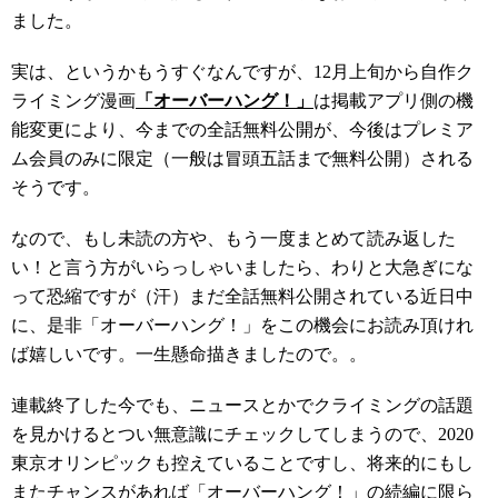
ました。
実は、というかもうすぐなんですが、12月上旬から自作ク
ライミング漫画
「オーバーハング！」
は掲載アプリ側の機
能変更により、今までの全話無料公開が、今後はプレミア
ム会員のみに限定（一般は冒頭五話まで無料公開）される
そうです。
なので、もし未読の方や、もう一度まとめて読み返した
い！と言う方がいらっしゃいましたら、わりと大急ぎにな
って恐縮ですが（汗）まだ全話無料公開されている近日中
に、是非「オーバーハング！」をこの機会にお読み頂けれ
ば嬉しいです。一生懸命描きましたので。。
連載終了した今でも、ニュースとかでクライミングの話題
を見かけるとつい無意識にチェックしてしまうので、2020
東京オリンピックも控えていることですし、将来的にもし
またチャンスがあれば「オーバーハング！」の続編に限ら