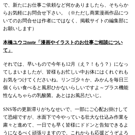
で、新たにお仕事ご依頼など何かありましたら、そちらか
らお気軽にお問合せ下さい。（※ただし商業漫画作品につ
いてのお問合せは作者にではなく、掲載サイトの編集部に
お願いします）
本橋ユウコnote「漫画やイラストのお仕事ご相談につい
て」
それでは、早いもので今年も12月（え？！もう？）になっ
てしまいましたが、皆様もお忙しい中お体にはくれぐれも
お気をつけてくださいね。リンゴ少々か、みかんを毎日三
個くらい食べると風邪ひかないらしいですよ～プラス機能
性なんちゃらの乳酸菌。あとはお風呂だいじ。
SNS等の更新滞りがちなせいで、一部にご心配お掛けして
て恐縮ですが、水面下で今やっている壮大な仕込み作業を
粛々と進めて、一日でも早く皆様にドドンと告知できるよ
うになるべく頑張りますので、これからも応援どうぞよろ