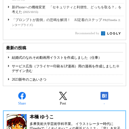
新iPhoneへの機種変更 「セキュリティと利便性、どっちを取る？」を
考えた
(2025/10/15)
「プロンプトが面倒」の悲鳴を解消！ AI定着のステップ
PR(ITmedia エ
ンタープライズ)
Recommended by
最新の投稿
結婚式のなれそめ動画用イラストを作成しました（仕事）
サービス広告（フライヤー印刷＆LP漫画）用の漫画を作成しました※
デザイン含む
2023新年のごあいさつ
Share
Post
-
本橋 ゆうこ
多摩美術大学芸術学科卒業。 イラストレーター時代に
ITmediaで「くねくねハニィの最近どうよ？」「悲しき女子