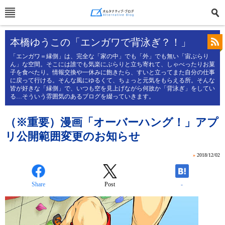
本橋ゆうこの「エンガワで背泳ぎ？！」
「エンガワ＝縁側」は、完全な「家の中」でも「外」でも無い「宙ぶらり
ん」な空間。そこには誰でも気楽にぶらりと立ち寄れて、しゃべったりお菓
子を食べたり。情報交換や一休みに飽きたら、すいと立ってまた自分の仕事
に戻って行ける。そんな風にゆるくて、ちょっと元気をもらえる所。そんな
皆が好きな「縁側」で、いつも空を見上げながら何故か「背泳ぎ」をしてい
る…そういう雰囲気のあるブログを綴っていきます。
（※重要）漫画「オーバーハング！」アプ
リ公開範囲変更のお知らせ
»
2018/12/02
Share
Post
-