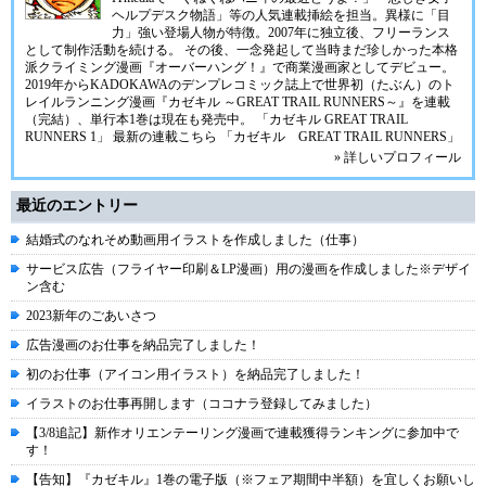
ヘルプデスク物語」等の人気連載挿絵を担当。異様に「目
力」強い登場人物が特徴。2007年に独立後、フリーランス
として制作活動を続ける。 その後、一念発起して当時まだ珍しかった本格
派クライミング漫画『オーバーハング！』で商業漫画家としてデビュー。
2019年からKADOKAWAのデンプレコミック誌上で世界初（たぶん）のト
レイルランニング漫画『カゼキル ～GREAT TRAIL RUNNERS～』を連載
（完結）、単行本1巻は現在も発売中。
「カゼキル GREAT TRAIL
RUNNERS 1」
最新の連載こちら
「カゼキル GREAT TRAIL RUNNERS」
» 詳しいプロフィール
最近のエントリー
結婚式のなれそめ動画用イラストを作成しました（仕事）
サービス広告（フライヤー印刷＆LP漫画）用の漫画を作成しました※デザイ
ン含む
2023新年のごあいさつ
広告漫画のお仕事を納品完了しました！
初のお仕事（アイコン用イラスト）を納品完了しました！
イラストのお仕事再開します（ココナラ登録してみました）
【3/8追記】新作オリエンテーリング漫画で連載獲得ランキングに参加中で
す！
【告知】『カゼキル』1巻の電子版（※フェア期間中半額）を宜しくお願いし