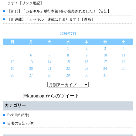
ます！【リンク追記】
【新刊】「カゼキル」単行本第1巻が発売されました！【告知】
【新連載】「カゼキル」連載はじまります！【漫画】
2026年7月
日
月
火
水
木
金
土
1
2
3
4
5
6
7
8
9
10
11
12
13
14
15
16
17
18
19
20
21
22
23
24
25
26
27
28
29
30
31
@kuromog からのツイート
カテゴリー
Pick Up! (6件)
自著の告知 (3件)