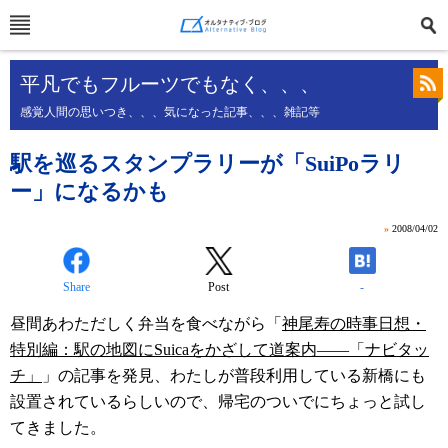
平凡でもフルーツでもなく、、、
感覚人間の思いつき、、、気になった記事、、、雑記等
駅を巡るスタンプラリーが「SuiPoラリ
ー」になるかも
»
2008/04/02
Share
Post
-
昼間あわただしく弁当を食べながら「
神尾寿の時事日想・
特別編：駅の地図にSuicaをかざして道案内――「ナビタッ
チ」
」の記事を発見、わたしが普段利用している新橋にも
設置されているらしいので、帰宅のついでにちょっと試し
てきました。