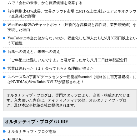
ムで「会社の未来」から買収候補を逆算する
前年同期比43%成長、世界クラウド市場における上位3社シェアとネオクラウ
ド企業9社の影響
WordPress最強のチャットボット（圧倒的な高機能と高性能、業界最安値）を
実現した理由
YouTuberは本当に儲からないのか。収益化した20人に1人が月30万円以上とい
う可能性
台風への備えと、未来への備え
「ご年配には難しいんですよ」と君が言ったから八月二日は年配記念日
営業は終わった（１）会ってもらえる理由が消えた
スペースXの宇宙AIデータセンター用衛星Starmind（最終的に百万基規模）に
はNVIDIAのVera Rubin NVL72が搭載される！
オルタナティブ・ブログは、専門スタッフにより、企画・構成されていま
す。入力頂いた内容は、アイティメディアの他、オルタナティブ・ブロ
グ、及び本記事執筆会社に提供されます。
オルタナティブ・ブログ GUIDE
オルタナティブ・ブログ憲章