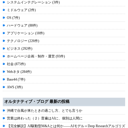
システムインテグレーション (3件)
ミドルウェア (2件)
OS (7件)
ハードウェア (88件)
アプリケーション (18件)
テクノロジー (226件)
ビジネス (292件)
ホームページ企画・制作・運営 (93件)
社会 (875件)
Webネタ (284件)
Base44 (7件)
AWS (3件)
オルタナティブ・ブログ 最新の投稿
沖縄で台風が来たときの過ごし方、とでも言うか
営業は終わった（２）普遍はAIに、個別は人間に
【完全解説】AI駆動型M&Aとは何か――AIモデル＋Deep Researchアルゴリズ