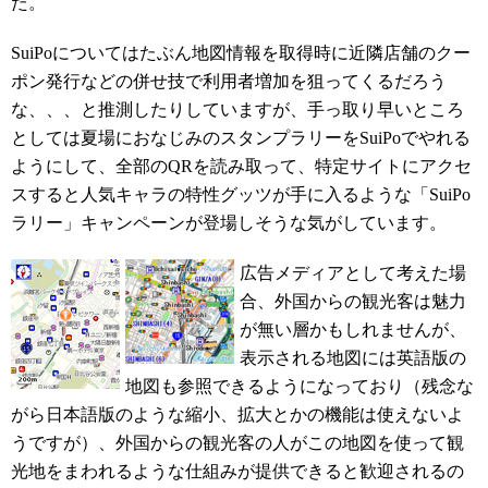
た。
SuiPoについてはたぶん地図情報を取得時に近隣店舗のクー
ポン発行などの併せ技で利用者増加を狙ってくるだろう
な、、、と推測したりしていますが、手っ取り早いところ
としては夏場におなじみのスタンプラリーをSuiPoでやれる
ようにして、全部のQRを読み取って、特定サイトにアクセ
スすると人気キャラの特性グッツが手に入るような「SuiPo
ラリー」キャンペーンが登場しそうな気がしています。
広告メディアとして考えた場
合、外国からの観光客は魅力
が無い層かもしれませんが、
表示される地図には英語版の
地図も参照できるようになっており（残念な
がら日本語版のような縮小、拡大とかの機能は使えないよ
うですが）、外国からの観光客の人がこの地図を使って観
光地をまわれるような仕組みが提供できると歓迎されるの