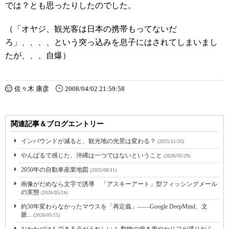
では？とも思ったりしたのでした。
（「オヤジ、観光客は日本の携帯もってないだ
ろ」、、、、という突っ込みを息子にはされてしまいまし
たが、、、自爆）
佐々木 康彦
2008/04/02 21:59:58
関連記事＆ブログエントリー
インバウンドが減ると、観光地の光景は変わる？
(2025/11/26)
やんばるで感じた、沖縄は一つではないということ
(2026/05/29)
2050年の自動車産業地図
(2025/08/11)
画像がだめなら文字で誘導 「アスキーアート」型フィッシングメール
の実態
(2026/05/24)
約50年変わらなかったマウスを「再定義」――Google DeepMind、文
脈...
(2026/05/15)