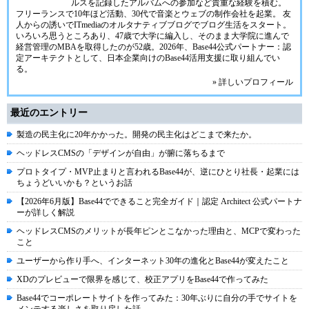
ルスを記録したアルバムへの参加など貴重な経験を積む。
フリーランスで10年ほど活動、30代で音楽とウェブの制作会社を起業。 友
人からの誘いでITmediaのオルタナティブブログでブログ生活をスタート。
いろいろ思うところあり、47歳で大学に編入し、そのまま大学院に進んで
経営管理のMBAを取得したのが52歳。2026年、Base44公式パートナー：認
定アーキテクトとして、日本企業向けのBase44活用支援に取り組んでい
る。
» 詳しいプロフィール
最近のエントリー
製造の民主化に20年かかった。開発の民主化はどこまで来たか。
ヘッドレスCMSの「デザインが自由」が腑に落ちるまで
プロトタイプ・MVP止まりと言われるBase44が、逆にひとり社長・起業には
ちょうどいいかも？というお話
【2026年6月版】Base44でできること完全ガイド｜認定 Architect 公式パートナ
ーが詳しく解説
ヘッドレスCMSのメリットが長年ピンとこなかった理由と、MCPで変わった
こと
ユーザーから作り手へ、インターネット30年の進化とBase44が変えたこと
XDのプレビューで限界を感じて、校正アプリをBase44で作ってみた
Base44でコーポレートサイトを作ってみた：30年ぶりに自分の手でサイトを