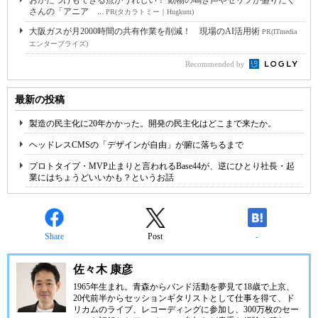
おかたづけもできる点がうれしい！ 動物の鳴き声やセリフが盛りだく
さんの「アニア ...
PR(タカラトミー｜Hugkum)
大阪ガスが月2000時間の共有作業を削減！ 現場のAI活用術
PR(ITmedia
エンタープライズ)
Recommended by
最新の投稿
製造の民主化に20年かかった。開発の民主化はどこまで来たか。
ヘッドレスCMSの「デザインが自由」が腑に落ちるまで
プロトタイプ・MVP止まりと言われるBase44が、逆にひとり社長・起
業にはちょうどいいかも？というお話
Share
Post
-
佐々木 康彦
1965年生まれ。青森からバンド活動を夢見て18歳で上京、
20代前半からセッションギタリストとして仕事を得て、ド
リカムのライブ、レコーディングに参加し、300万枚のセー