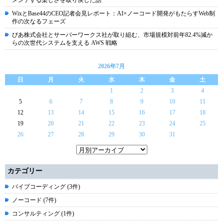
メンテする楽しさを取り戻した話
WixとBase44のCEO記者会見レポート：AI×ノーコード開発がもたらすWeb制
作の次なるフェーズ
ぴあ株式会社とサーバーワークス社が取り組む、市場規模対前年82.4%減か
らの次世代システムを支える AWS 戦略
2026年7月
日
月
火
水
木
金
土
1
2
3
4
5
6
7
8
9
10
11
12
13
14
15
16
17
18
19
20
21
22
23
24
25
26
27
28
29
30
31
カテゴリー
バイブコーディング (3件)
ノーコード (7件)
コンサルティング (1件)