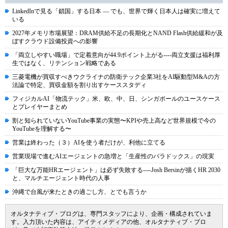
LinkedInで見る「鎖国」する日本 ― でも、世界で輝く日本人は確実に増えて
いる
2027年メモリ市場展望：DRAM供給不足の長期化とNAND Flash供給緩和が及
ぼすクラウド設備投資への影響
「両立しやすい職場」で定着意向が44.9ポイント上がる----両立支援は福利厚
生ではなく、リテンション戦略である
三菱電機が買収すべきウクライナの防衛テック企業3社をAI駆動型M&Aの方
法論で特定、買収金額を割り出すケーススタディ
フィジカルAI「物流テック」米、欧、中、日、シンガポールのユースケース
とプレイヤーまとめ
割と知られていないYouTube事業の実態〜KPIや売上高など世界規模で今の
YouTubeを理解する〜
営業は終わった（３）AIを使う者だけが、利他に立てる
営業現場で進むAIエージェントの急増と「生産性のパラドックス」の現実
「巨大な万能HRエージェント」は必ず失敗する----Josh Bersinが描くHR 2030
と、マルチエージェント時代の人事
沖縄で台風が来たときの過ごし方、とでも言うか
オルタナティブ・ブログは、専門スタッフにより、企画・構成されていま
す。入力頂いた内容は、アイティメディアの他、オルタナティブ・ブロ