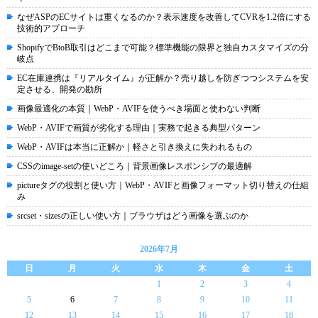
なぜASPのECサイトは重くなるのか？表示速度を改善してCVRを1.2倍にする
技術的アプローチ
ShopifyでBtoB取引はどこまで可能？標準機能の限界と独自カスタマイズの分
岐点
EC在庫連携は『リアルタイム』が正解か？売り越しを防ぎつつシステムを安
定させる、開発の勘所
画像最適化の本質｜WebP・AVIFを使うべき場面と使わない判断
WebP・AVIFで画質が劣化する理由｜実務で起きる典型パターン
WebP・AVIFは本当に正解か｜軽さと引き換えに失われるもの
CSSのimage-setの使いどころ｜背景画像レスポンシブの最適解
pictureタグの役割と使い方｜WebP・AVIFと画像フォーマット切り替えの仕組
み
srcset・sizesの正しい使い方｜ブラウザはどう画像を選ぶのか
2026年7月
日
月
火
水
木
金
土
1
2
3
4
5
6
7
8
9
10
11
12
13
14
15
16
17
18