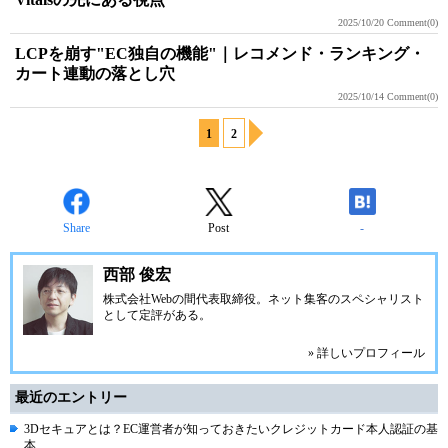
2025/10/20
Comment(0)
LCPを崩す"EC独自の機能"｜レコメンド・ランキング・
カート連動の落とし穴
2025/10/14
Comment(0)
1
2
Share
Post
-
西部 俊宏
株式会社Webの間代表取締役。ネット集客のスペシャリスト
として定評がある。
» 詳しいプロフィール
最近のエントリー
3Dセキュアとは？EC運営者が知っておきたいクレジットカード本人認証の基
本