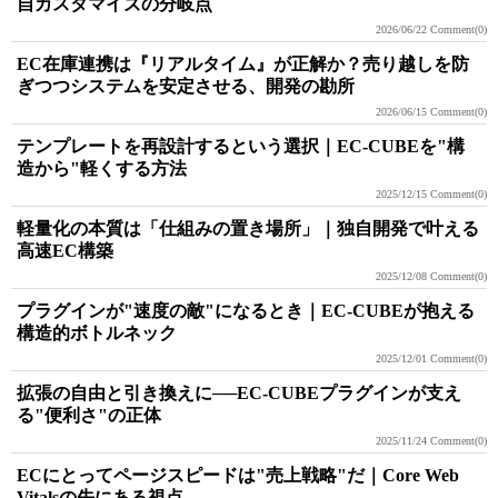
自カスタマイズの分岐点
2026/06/22
Comment(0)
EC在庫連携は『リアルタイム』が正解か？売り越しを防
ぎつつシステムを安定させる、開発の勘所
2026/06/15
Comment(0)
テンプレートを再設計するという選択｜EC-CUBEを"構
造から"軽くする方法
2025/12/15
Comment(0)
軽量化の本質は「仕組みの置き場所」｜独自開発で叶える
高速EC構築
2025/12/08
Comment(0)
プラグインが"速度の敵"になるとき｜EC-CUBEが抱える
構造的ボトルネック
2025/12/01
Comment(0)
拡張の自由と引き換えに──EC-CUBEプラグインが支え
る"便利さ"の正体
2025/11/24
Comment(0)
ECにとってページスピードは"売上戦略"だ｜Core Web
Vitalsの先にある視点