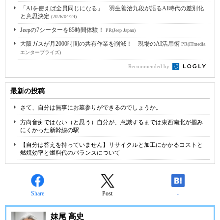
「AIを使えば全員同じになる」 羽生善治九段が語るAI時代の差別化
と意思決定
(2026/04/24)
Jeepの7シーターを85時間体験！
PR(Jeep Japan)
大阪ガスが月2000時間の共有作業を削減！ 現場のAI活用術
PR(ITmedia
エンタープライズ)
Recommended by
最新の投稿
さて、自分は無事にお墓参りができるのでしょうか。
方向音痴ではない（と思う）自分が、意識するまでは東西南北が掴み
にくかった新幹線の駅
【自分は答えを持っていません】リサイクルと加工にかかるコストと
燃焼効率と燃料代のバランスについて
Share
Post
-
妹尾 高史