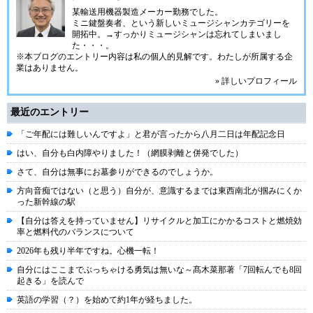
某輸送用機器製造メーカー勤務でした。
ミニ鍵盤奏者、という新しいミュージシャンカテゴリーを
開拓中。→すっかりミュージシャンは忘れてしまいまし
た・・・。
※本ブログのエントリー内容は私の個人的見解です。わたしが所属する企
業はありません。
» 詳しいプロフィール
最近のエントリー
「ご年配には難しいんですよ」と君が言ったから八月二日は年配記念日
はい、自分も白内障やりました！（網膜剥離と併発でした）
さて、自分は無事にお墓参りができるのでしょうか。
方向音痴ではない（と思う）自分が、意識するまでは東西南北が掴みにくか
った新幹線の駅
【自分は答えを持っていません】リサイクルと加工にかかるコストと燃焼効
率と燃料代のバランスについて
2026年も残り半年ですね。心機一転！
自分にはここまでぶっちゃける勇気は無いな～髙木菜那著「7回転んでも8回
起きる」を読んで
英語の学習（？）を始めて約1年が経ちました。