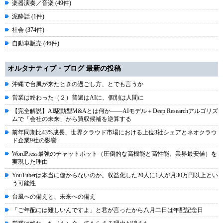
楽器演奏／音楽 (49件)
泥酔話 (1件)
社会 (374件)
自動車販売 (46件)
オルタナティブ・ブログ 最新の投稿
沖縄で台風が来たときの過ごし方、とでも言うか
営業は終わった（２）普遍はAIに、個別は人間に
【完全解説】AI駆動型M&Aとは何か――AIモデル＋Deep Researchアルゴリズ
ムで「会社の未来」から買収候補を逆算する
前年同期比43%成長、世界クラウド市場における上位3社シェアとネオクラウ
ド企業9社の影響
WordPress最強のチャットボット（圧倒的な高機能と高性能、業界最安値）を
実現した理由
YouTuberは本当に儲からないのか。収益化した20人に1人が月30万円以上とい
う可能性
台風への備えと、未来への備え
「ご年配には難しいんですよ」と君が言ったから八月二日は年配記念日