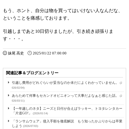
もう、ホント、自分は物を買ってはいけない人なんだな、
ということを痛感しております。
引越しまであと10日切りましたが、引き続き頑張りま
す・・・。
妹尾 高史
2025/01/22 07:00:00
関連記事＆ブログエントリー
引越し費用がどれぐらいが妥当なのか未だによくわかっていません。
(2
026/02/04)
あらためて何事もセカンドオピニオンって大事だよなぁと感じた話。
(2
026/03/11)
【一年越しのネタ】ニーズと日付が合えばラッキー、トヨタレンタカー
「片道GO!」
(2026/01/14)
「ランサムウェア」侵入手順を徹底解説 もう知ったかぶりからは卒業
しよう
(2026/07/03)