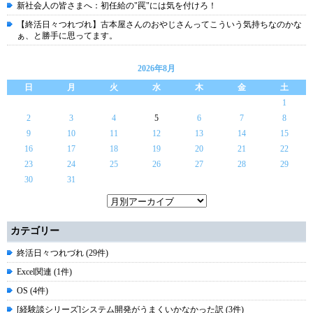
新社会人の皆さまへ：初任給の"罠"には気を付けろ！
【終活日々つれづれ】古本屋さんのおやじさんってこういう気持ちなのかな
ぁ、と勝手に思ってます。
2026年8月
日
月
火
水
木
金
土
1
2
3
4
5
6
7
8
9
10
11
12
13
14
15
16
17
18
19
20
21
22
23
24
25
26
27
28
29
30
31
カテゴリー
終活日々つれづれ (29件)
Excel関連 (1件)
OS (4件)
[経験談シリーズ]システム開発がうまくいかなかった訳 (3件)