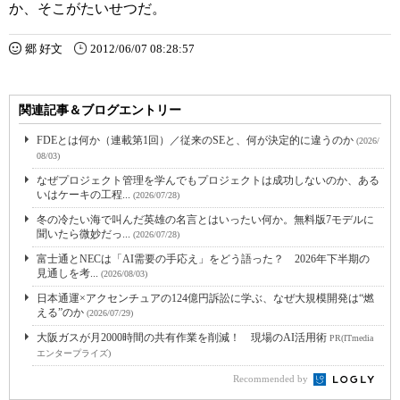
か、そこがたいせつだ。
郷 好文
2012/06/07 08:28:57
関連記事＆ブログエントリー
FDEとは何か（連載第1回）／従来のSEと、何が決定的に違うのか
(2026/
08/03)
なぜプロジェクト管理を学んでもプロジェクトは成功しないのか、ある
いはケーキの工程...
(2026/07/28)
冬の冷たい海で叫んだ英雄の名言とはいったい何か。無料版7モデルに
聞いたら微妙だっ...
(2026/07/28)
富士通とNECは「AI需要の手応え」をどう語った？ 2026年下半期の
見通しを考...
(2026/08/03)
日本通運×アクセンチュアの124億円訴訟に学ぶ、なぜ大規模開発は“燃
える”のか
(2026/07/29)
大阪ガスが月2000時間の共有作業を削減！ 現場のAI活用術
PR(ITmedia
エンタープライズ)
Recommended by