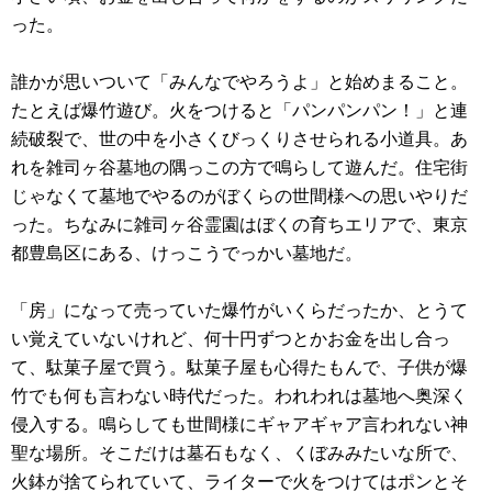
った。
誰かが思いついて「みんなでやろうよ」と始めまること。
たとえば爆竹遊び。火をつけると「パンパンパン！」と連
続破裂で、世の中を小さくびっくりさせられる小道具。あ
れを雑司ヶ谷墓地の隅っこの方で鳴らして遊んだ。住宅街
じゃなくて墓地でやるのがぼくらの世間様への思いやりだ
った。ちなみに雑司ヶ谷霊園はぼくの育ちエリアで、東京
都豊島区にある、けっこうでっかい墓地だ。
「房」になって売っていた爆竹がいくらだったか、とうて
い覚えていないけれど、何十円ずつとかお金を出し合っ
て、駄菓子屋で買う。駄菓子屋も心得たもんで、子供が爆
竹でも何も言わない時代だった。われわれは墓地へ奥深く
侵入する。鳴らしても世間様にギャアギャア言われない神
聖な場所。そこだけは墓石もなく、くぼみみたいな所で、
火鉢が捨てられていて、ライターで火をつけてはポンとそ