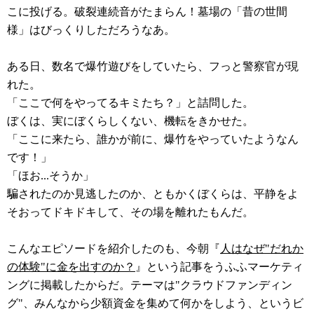
こに投げる。破裂連続音がたまらん！墓場の「昔の世間
様」はびっくりしただろうなあ。
ある日、数名で爆竹遊びをしていたら、フっと警察官が現
れた。
「ここで何をやってるキミたち？」と詰問した。
ぼくは、実にぼくらしくない、機転をきかせた。
「ここに来たら、誰かが前に、爆竹をやっていたようなん
です！」
「ほお...そうか」
騙されたのか見逃したのか、ともかくぼくらは、平静をよ
そおってドキドキして、その場を離れたもんだ。
こんなエピソードを紹介したのも、今朝『
人はなぜ"だれか
の体験"に金を出すのか？
』という記事をうふふマーケティ
ングに掲載したからだ。テーマは"クラウドファンディン
グ"、みんなから少額資金を集めて何かをしよう、というビ