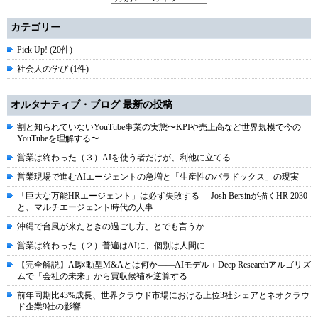
カテゴリー
Pick Up! (20件)
社会人の学び (1件)
オルタナティブ・ブログ 最新の投稿
割と知られていないYouTube事業の実態〜KPIや売上高など世界規模で今の
YouTubeを理解する〜
営業は終わった（３）AIを使う者だけが、利他に立てる
営業現場で進むAIエージェントの急増と「生産性のパラドックス」の現実
「巨大な万能HRエージェント」は必ず失敗する----Josh Bersinが描くHR 2030
と、マルチエージェント時代の人事
沖縄で台風が来たときの過ごし方、とでも言うか
営業は終わった（２）普遍はAIに、個別は人間に
【完全解説】AI駆動型M&Aとは何か――AIモデル＋Deep Researchアルゴリズ
ムで「会社の未来」から買収候補を逆算する
前年同期比43%成長、世界クラウド市場における上位3社シェアとネオクラウ
ド企業9社の影響