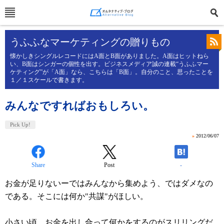
うふふなマーケティングの贈りもの
懐かしきシングルレコードにはA面とB面がありました。A面はヒットねら
い、B面はシンガーの個性を出す。ビジネスメディア誠の連載“うふふマー
ケティング”が「A面」なら、こちらは「B面」。自分のこと、思ったことを
１／１スケールで書きます。
みんなですればおもしろい。
Pick Up!
»
2012/06/07
Share
Post
-
お金が足りないーではみんなから集めよう、ではダメなの
である。そこには何か"共謀"がほしい。
小さい頃、お金を出し合って何かをするのがスリリングだ