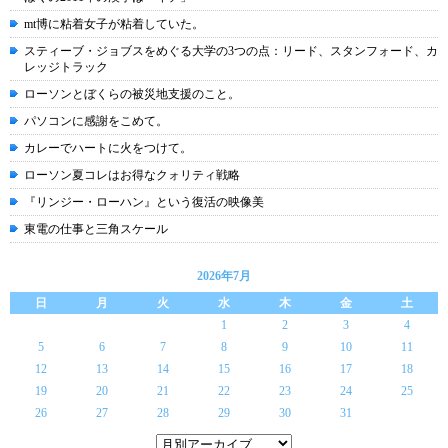
mt博に粘着女子が粘着していた。
スティーブ・ジョブスをめぐる大学の3つの点：リード、スタンフォード、カ
レッジトラック
ローソンとぼくらの被災地支援のこと。
パソコンに感謝をこめて。
カレーでハートに火をつけて。
ローソン夏コレはお得なクォリティ戦略
『リンジー・ローハン』という復活の映像美
東電の仕事と三角スケール
2026年7月
日
月
火
水
木
金
土
1
2
3
4
5
6
7
8
9
10
11
12
13
14
15
16
17
18
19
20
21
22
23
24
25
26
27
28
29
30
31