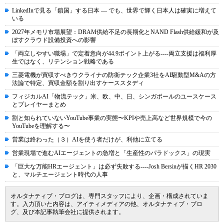
LinkedInで見る「鎖国」する日本 ― でも、世界で輝く日本人は確実に増えて
いる
2027年メモリ市場展望：DRAM供給不足の長期化とNAND Flash供給緩和が及
ぼすクラウド設備投資への影響
「両立しやすい職場」で定着意向が44.9ポイント上がる----両立支援は福利厚
生ではなく、リテンション戦略である
三菱電機が買収すべきウクライナの防衛テック企業3社をAI駆動型M&Aの方
法論で特定、買収金額を割り出すケーススタディ
フィジカルAI「物流テック」米、欧、中、日、シンガポールのユースケース
とプレイヤーまとめ
割と知られていないYouTube事業の実態〜KPIや売上高など世界規模で今の
YouTubeを理解する〜
営業は終わった（３）AIを使う者だけが、利他に立てる
営業現場で進むAIエージェントの急増と「生産性のパラドックス」の現実
「巨大な万能HRエージェント」は必ず失敗する----Josh Bersinが描くHR 2030
と、マルチエージェント時代の人事
オルタナティブ・ブログは、専門スタッフにより、企画・構成されていま
す。入力頂いた内容は、アイティメディアの他、オルタナティブ・ブロ
グ、及び本記事執筆会社に提供されます。