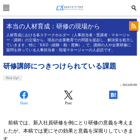
本当の人材育成：研修の現場から
人材育成における各ステークホルダー（人事担当者・受講者・マネージャ
ー・講師）の立場から、現在の企業教育での問題を提起し、解決策を処方し
ていきます。特に「KKD（経験・勘・度胸）」で、講師の人や企業研修に
疑問を持っている人事担当者・現場マネージャーの人必読です。
研修講師につきつけられている課題
Pick Up!
»
2013/05/09
Share
Post
-
前稿では、新入社員研修を例にとり研修の意義を考えま
したが、本稿では更にその効果と意義を深堀りしていきま
す。