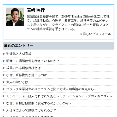
宮崎 照行
衆議院議員秘書を経て、2009年 Training Officeを設立して独
立。組織行動論、心理学、教育工学、経営学等のエビデン
スを用いながら、クライアントの戦略に沿った研修プログ
ラムの構築や運営を手がけている。
» 詳しいプロフィール
最近のエントリー
熟達化と人材育成
研修中に講師は何を考えているのか？
成果の出る研修目標とは
なぜ、研修批判が起こるのか
大人の学びとは
ブラック企業発生のメカニズムと防止方法～組織論の観点から～
モチベーションは人それぞれである～モチベーションアップのメカニズム～
なぜ、目標は段階的に設定するのがいいのか？
人は何によって動機づけられるか？