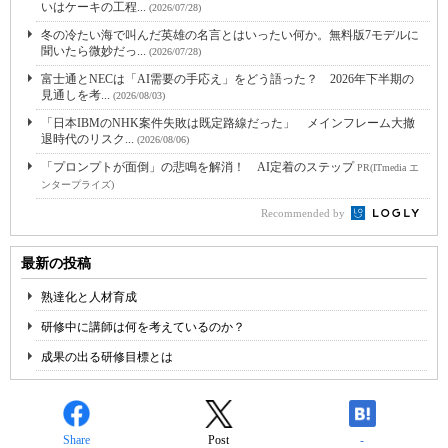
いはケーキの工程...
(2026/07/28)
冬の冷たい海で叫んだ英雄の名言とはいったい何か。無料版7モデルに
聞いたら微妙だっ...
(2026/07/28)
富士通とNECは「AI需要の手応え」をどう語った？ 2026年下半期の
見通しを考...
(2026/08/03)
「日本IBMのNHK案件失敗は既定路線だった」 メインフレーム大撤
退時代のリスク...
(2026/08/06)
「プロンプトが面倒」の悲鳴を解消！ AI定着のステップ
PR(ITmedia エ
ンタープライズ)
Recommended by
最新の投稿
熟達化と人材育成
研修中に講師は何を考えているのか？
成果の出る研修目標とは
Share
Post
-