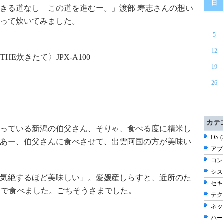
日
きる道なし この道を進むー。」渡部 寿志さんの想い
って炊いてみました。
5
12
E炊きたて〉JPX-A100
19
26
カテ
っている新潟の伯父さん、そりゃ、食べる度に精米し
OS 
あー、伯父さんに食べさせて、出雲阿国の方が美味い
アプ
コン
シス
「気絶するほど美味しい」。愛媛産しらすと、近所のた
セキ
Gで食べました。ごちそうさまでした。
テク
ネッ
ハー