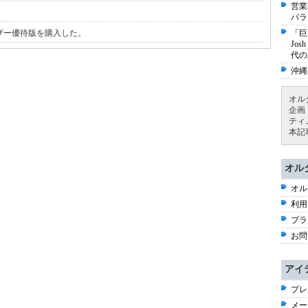
営業
パラ
t ユーザー優待版を購入した。
「巨
Jo
代の
沖縄
オル
企画
ティ
本記
オル
オル
利用
プラ
お問
アイ
プレ
メー