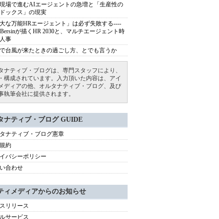
現場で進むAIエージェントの急増と「生産性の
ドックス」の現実
大な万能HRエージェント」は必ず失敗する----
sh Bersinが描くHR 2030と、マルチエージェント時
人事
で台風が来たときの過ごし方、とでも言うか
タナティブ・ブログは、専門スタッフにより、
・構成されています。入力頂いた内容は、アイ
メディアの他、オルタナティブ・ブログ、及び
事執筆会社に提供されます。
タナティブ・ブログ GUIDE
タナティブ・ブログ憲章
規約
イバシーポリシー
い合わせ
ティメディアからのお知らせ
スリリース
ルサービス