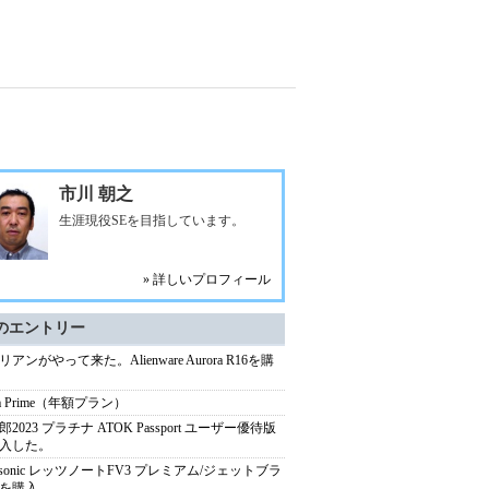
市川 朝之
生涯現役SEを目指しています。
» 詳しいプロフィール
のエントリー
アンがやって来た。Alienware Aurora R16を購
ra Prime（年額プラン）
2023 プラチナ ATOK Passport ユーザー優待版
入した。
nasonic レッツノートFV3 プレミアム/ジェットブラ
を購入。