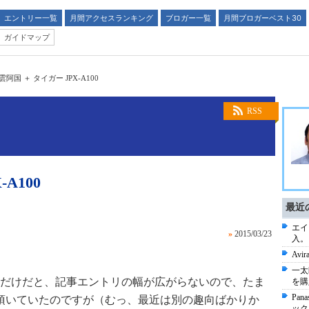
エントリー一覧
月間アクセスランキング
ブロガー一覧
月間ブロガーベスト30
ガイドマップ
雲阿国 ＋ タイガー JPX-A100
RSS
A100
最近
エイリ
»
2015/03/23
入。
Avi
一太郎
だけだと、記事エントリの幅が広がらないので、たま
を購
Pa
頂いていたのですが（むっ、最近は別の趣向ばかりか
ック