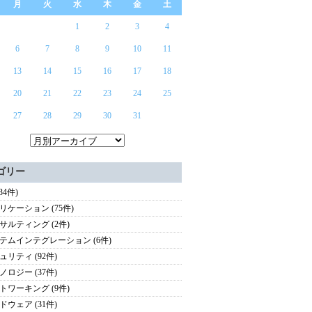
月
火
水
木
金
土
1
2
3
4
6
7
8
9
10
11
13
14
15
16
17
18
20
21
22
23
24
25
27
28
29
30
31
ゴリー
(34件)
リケーション (75件)
サルティング (2件)
テムインテグレーション (6件)
ュリティ (92件)
ノロジー (37件)
トワーキング (9件)
ドウェア (31件)