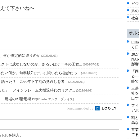
ビジネ
えて下さいね〜
男の
社会 
オル
Li
く日
20
と、何が決定的に違うのか
(2026/08/03)
NA
クトは成功しないのか、あるいはケーキの工程...
影響
(2026/07/28)
「両
たい何か。無料版7モデルに聞いたら微妙だっ...
(2026/07/28)
る-
略で
語った？ 2026年下半期の見通しを考...
(2026/08/03)
三菱
った」 メインフレーム大撤退時代のリスク...
(2026/08/06)
社を
出す
！ 現場のAI活用術
PR(ITmedia エンタープライズ)
フィ
Recommended by
ガポ
割と
高な
営業
てる
a R16を購入。