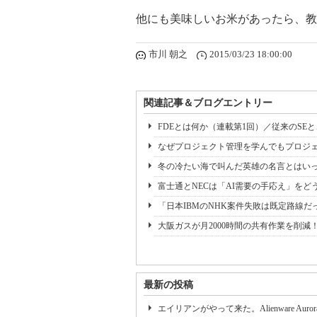
他にも美味しいお米があったら、教
市川 朝之
2015/03/23 18:00:00
関連記事＆ブログエントリー
FDEとは何か（連載第1回）／従来のSE
なぜプロジェクト管理を学んでもプロジェ
冬の冷たい海で叫んだ英雄の名言とはいっ
富士通とNECは「AI需要の手応え」をどう
「日本IBMのNHK案件失敗は既定路線だ
大阪ガスが月2000時間の共有作業を削減
最新の投稿
エイリアンがやって来た。Alienware Auror