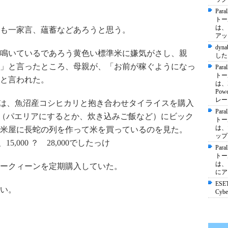
Par
トー
は、ノ
も一家言、蘊蓄などあろうと思う。
アッ
dyn
鳴いているであろう黄色い標準米に嫌気がさし、親
した
」と言ったところ、母親が、「お前が稼ぐようになっ
Par
トー
と言われた。
は、
Pow
レー
は、魚沼産コシヒカリと抱き合わせタイライスを購入
Par
しさ（パエリアにするとか、炊き込みご飯など）にビック
トー
は、
米屋に長蛇の列を作って米を買っているのを見た。
ップ
5,000 ？ 28,000でしたっけ
Par
トー
は、
キークィーンを定期購入していた。
にア
ESET
い。
Cybe