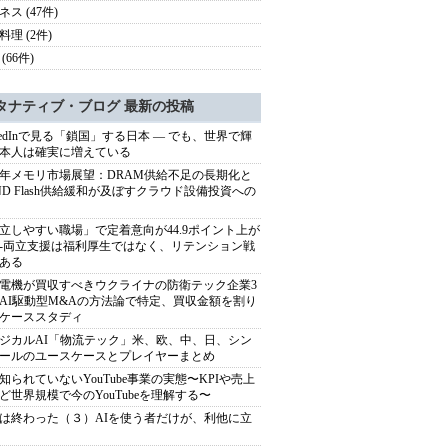
ス (47件)
料理 (2件)
(66件)
タナティブ・ブログ 最新の投稿
nkedInで見る「鎖国」する日本 ― でも、世界で輝
本人は確実に増えている
27年メモリ市場展望：DRAM供給不足の長期化と
ND Flash供給緩和が及ぼすクラウド設備投資への
立しやすい職場」で定着意向が44.9ポイント上が
---両立支援は福利厚生ではなく、リテンション戦
ある
電機が買収すべきウクライナの防衛テック企業3
AI駆動型M&Aの方法論で特定、買収金額を割り
ケーススタディ
ジカルAI「物流テック」米、欧、中、日、シン
ールのユースケースとプレイヤーまとめ
知られていないYouTube事業の実態〜KPIや売上
ど世界規模で今のYouTubeを理解する〜
は終わった（３）AIを使う者だけが、利他に立