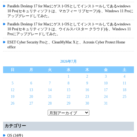
Parallels Desktop 17 for MacにゲストOSとしてインストールしてあるwindows
10 Pro(セキュリティソフトは、マカフィー リブセーフ)を、Windows 11 Proに
アップグレードしてみた。
Parallels Desktop 17 for MacにゲストOSとしてインストールしてあるwindows
10 Pro(セキュリティソフトは、ウイルスバスター クラウド)を、Windows 11
Proにアップグレードしてみた。
ESET Cyber Security Proと、CleanMyMac Xと、Acronis Cyber Protect Home
office
2026年7月
日
月
火
水
木
金
土
1
2
3
4
5
6
7
8
9
10
11
12
13
14
15
16
17
18
19
20
21
22
23
24
25
26
27
28
29
30
31
カテゴリー
OS (34件)