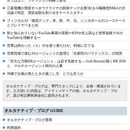
生ではなく、リテンション戦略である
三菱電機が買収すべきウクライナの防衛テック企業3社をAI駆動型M&Aの方
法論で特定、買収金額を割り出すケーススタディ
フィジカルAI「物流テック」米、欧、中、日、シンガポールのユースケース
とプレイヤーまとめ
割と知られていないYouTube事業の実態〜KPIや売上高など世界規模で今の
YouTubeを理解する〜
営業は終わった（３）AIを使う者だけが、利他に立てる
営業現場で進むAIエージェントの急増と「生産性のパラドックス」の現実
「巨大な万能HRエージェント」は必ず失敗する----Josh Bersinが描くHR 2030
と、マルチエージェント時代の人事
沖縄で台風が来たときの過ごし方、とでも言うか
オルタナティブ・ブログは、専門スタッフにより、企画・構成されていま
す。入力頂いた内容は、アイティメディアの他、オルタナティブ・ブロ
グ、及び本記事執筆会社に提供されます。
オルタナティブ・ブログ GUIDE
オルタナティブ・ブログ憲章
利用規約