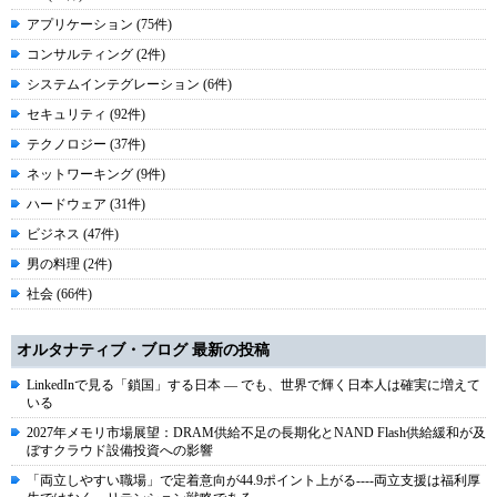
アプリケーション (75件)
コンサルティング (2件)
システムインテグレーション (6件)
セキュリティ (92件)
テクノロジー (37件)
ネットワーキング (9件)
ハードウェア (31件)
ビジネス (47件)
男の料理 (2件)
社会 (66件)
オルタナティブ・ブログ 最新の投稿
LinkedInで見る「鎖国」する日本 ― でも、世界で輝く日本人は確実に増えて
いる
2027年メモリ市場展望：DRAM供給不足の長期化とNAND Flash供給緩和が及
ぼすクラウド設備投資への影響
「両立しやすい職場」で定着意向が44.9ポイント上がる----両立支援は福利厚