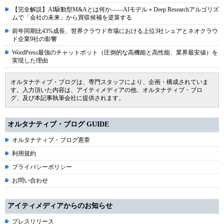
【完全解説】AI駆動型M&Aとは何か――AIモデル＋Deep Researchアルゴリズ
ムで「会社の未来」から買収候補を逆算する
前年同期比43%成長、世界クラウド市場における上位3社シェアとネオクラウ
ド企業9社の影響
WordPress最強のチャットボット（圧倒的な高機能と高性能、業界最安値）を
実現した理由
オルタナティブ・ブログは、専門スタッフにより、企画・構成されていま
す。入力頂いた内容は、アイティメディアの他、オルタナティブ・ブロ
グ、及び本記事執筆会社に提供されます。
オルタナティブ・ブログ GUIDE
オルタナティブ・ブログ憲章
利用規約
プライバシーポリシー
お問い合わせ
アイティメディアからのお知らせ
プレスリリース