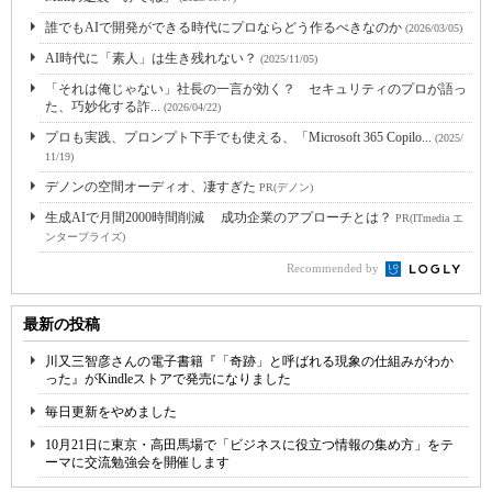
誰でもAIで開発ができる時代にプロならどう作るべきなのか
(2026/03/05)
AI時代に「素人」は生き残れない？
(2025/11/05)
「それは俺じゃない」社長の一言が効く？ セキュリティのプロが語っ
た、巧妙化する詐...
(2026/04/22)
プロも実践、プロンプト下手でも使える、「Microsoft 365 Copilo...
(2025/
11/19)
デノンの空間オーディオ、凄すぎた
PR(デノン)
生成AIで月間2000時間削減 成功企業のアプローチとは？
PR(ITmedia エ
ンタープライズ)
Recommended by
最新の投稿
川又三智彦さんの電子書籍『「奇跡」と呼ばれる現象の仕組みがわか
った』がKindleストアで発売になりました
毎日更新をやめました
10月21日に東京・高田馬場で「ビジネスに役立つ情報の集め方」をテ
ーマに交流勉強会を開催します