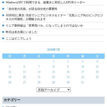
WindowsのPCで利用できる、縦書きに対応したEPUBリーダー
「自分史の元祖」が語る自分史の重要性
10月8日に東京･渋谷でシニアビジネスセミナー「元気シニア向けビッグビジ
ネスの可能性」が開催されます
リニア新幹線は「世界四バカ」になってしまうのではないか
昨日は名古屋にいました
ここはどこでしょう
2026年7月
日
月
火
水
木
金
土
1
2
3
4
5
6
7
8
9
10
11
12
13
14
15
16
17
18
19
20
21
22
23
24
25
26
27
28
29
30
31
カテゴリー