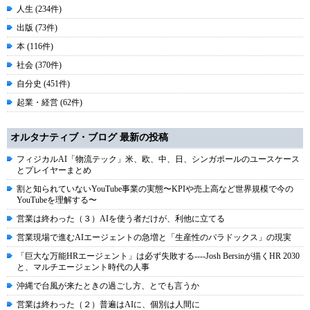
人生 (234件)
出版 (73件)
本 (116件)
社会 (370件)
自分史 (451件)
起業・経営 (62件)
オルタナティブ・ブログ 最新の投稿
フィジカルAI「物流テック」米、欧、中、日、シンガポールのユースケース
とプレイヤーまとめ
割と知られていないYouTube事業の実態〜KPIや売上高など世界規模で今の
YouTubeを理解する〜
営業は終わった（３）AIを使う者だけが、利他に立てる
営業現場で進むAIエージェントの急増と「生産性のパラドックス」の現実
「巨大な万能HRエージェント」は必ず失敗する----Josh Bersinが描くHR 2030
と、マルチエージェント時代の人事
沖縄で台風が来たときの過ごし方、とでも言うか
営業は終わった（２）普遍はAIに、個別は人間に