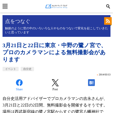
点をつなぐ
触媒のように世の中のいろいろな人やものをつないで変化を起こしていきた
いと思っています
3月21日と22日に東京・中野の鷺ノ宮で、
プロのカメラマンによる無料撮影会があ
ります
イベント
自分史
»
2014/03/13
Share
Post
-
自分史活用アドバイザーでプロカメラマンの吉永さんが、
3月21日と22日の2日間、無料撮影会を開催するそうです。
場所は西武新宿線の鷺ノ宮駅からすぐの鷺宮八幡神社で