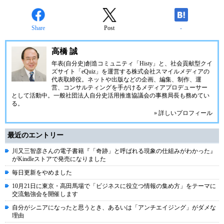
Share
Post
-
高橋 誠
年表(自分史)創造コミュニティ「
Histy
」と、社会貢献型クイ
ズサイト「
eQuiz
」を運営する
株式会社スマイルメディア
の
代表取締役。ネットや出版などの企画、編集、制作、運
営、コンサルティングを手がけるメディアプロデューサー
として活動中。
一般社団法人自分史活用推進協議会
の事務局長も務めてい
る。
» 詳しいプロフィール
最近のエントリー
川又三智彦さんの電子書籍『「奇跡」と呼ばれる現象の仕組みがわかった』
がKindleストアで発売になりました
毎日更新をやめました
10月21日に東京・高田馬場で「ビジネスに役立つ情報の集め方」をテーマに
交流勉強会を開催します
自分がシニアになったと思うとき、あるいは「アンチエイジング」がダメな
理由