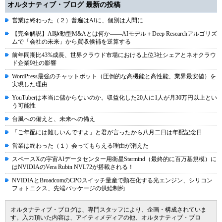
オルタナティブ・ブログ 最新の投稿
営業は終わった（２）普遍はAIに、個別は人間に
【完全解説】AI駆動型M&Aとは何か――AIモデル＋Deep Researchアルゴリズ
ムで「会社の未来」から買収候補を逆算する
前年同期比43%成長、世界クラウド市場における上位3社シェアとネオクラウ
ド企業9社の影響
WordPress最強のチャットボット（圧倒的な高機能と高性能、業界最安値）を
実現した理由
YouTuberは本当に儲からないのか。収益化した20人に1人が月30万円以上とい
う可能性
台風への備えと、未来への備え
「ご年配には難しいんですよ」と君が言ったから八月二日は年配記念日
営業は終わった（１）会ってもらえる理由が消えた
スペースXの宇宙AIデータセンター用衛星Starmind（最終的に百万基規模）に
はNVIDIAのVera Rubin NVL72が搭載される！
NVIDIAとBroadcomのCPOスイッチ量産で顕在化する光エンジン、シリコン
フォトニクス、先端パッケージの供給制約
オルタナティブ・ブログは、専門スタッフにより、企画・構成されていま
す。入力頂いた内容は、アイティメディアの他、オルタナティブ・ブロ