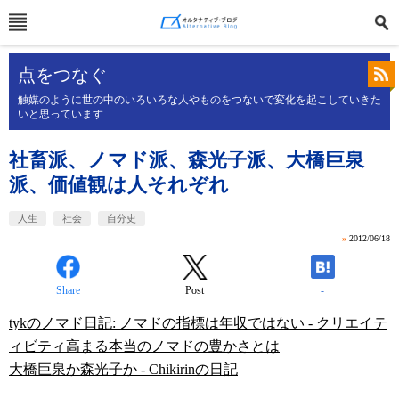
点をつなぐ
触媒のように世の中のいろいろな人やものをつないで変化を起こしていきた
いと思っています
社畜派、ノマド派、森光子派、大橋巨泉
派、価値観は人それぞれ
人生
社会
自分史
»
2012/06/18
Share
Post
-
tykのノマド日記: ノマドの指標は年収ではない - クリエイテ
ィビティ高まる本当のノマドの豊かさとは
大橋巨泉か森光子か - Chikirinの日記