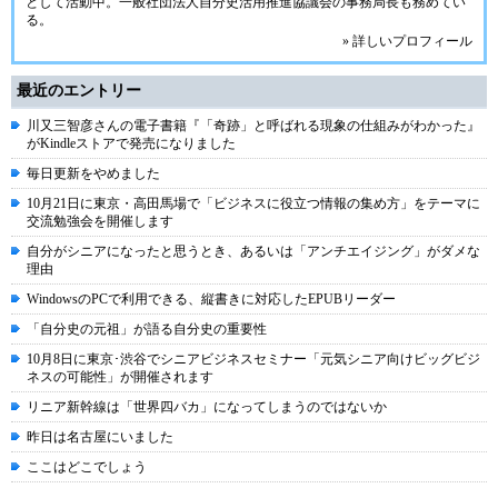
として活動中。
一般社団法人自分史活用推進協議会
の事務局長も務めてい
る。
» 詳しいプロフィール
最近のエントリー
川又三智彦さんの電子書籍『「奇跡」と呼ばれる現象の仕組みがわかった』
がKindleストアで発売になりました
毎日更新をやめました
10月21日に東京・高田馬場で「ビジネスに役立つ情報の集め方」をテーマに
交流勉強会を開催します
自分がシニアになったと思うとき、あるいは「アンチエイジング」がダメな
理由
WindowsのPCで利用できる、縦書きに対応したEPUBリーダー
「自分史の元祖」が語る自分史の重要性
10月8日に東京･渋谷でシニアビジネスセミナー「元気シニア向けビッグビジ
ネスの可能性」が開催されます
リニア新幹線は「世界四バカ」になってしまうのではないか
昨日は名古屋にいました
ここはどこでしょう