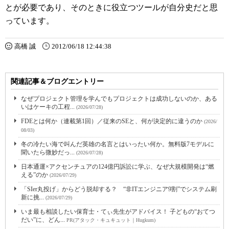
とが必要であり、そのときに役立つツールが自分史だと思
っています。
高橋 誠
2012/06/18 12:44:38
関連記事＆ブログエントリー
なぜプロジェクト管理を学んでもプロジェクトは成功しないのか、ある
いはケーキの工程...
(2026/07/28)
FDEとは何か（連載第1回）／従来のSEと、何が決定的に違うのか
(2026/
08/03)
冬の冷たい海で叫んだ英雄の名言とはいったい何か。無料版7モデルに
聞いたら微妙だっ...
(2026/07/28)
日本通運×アクセンチュアの124億円訴訟に学ぶ、なぜ大規模開発は“燃
える”のか
(2026/07/29)
「SIer丸投げ」からどう脱却する？ “非ITエンジニア9割”でシステム刷
新に挑...
(2026/07/29)
いま最も相談したい保育士・てぃ先生がアドバイス！ 子どもの“おてつ
だい”に、どん...
PR(アタック・キュキュット｜Hugkum)