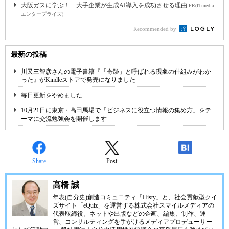
大阪ガスに学ぶ！ 大手企業が生成AI導入を成功させる理由
PR(ITmedia
エンタープライズ)
Recommended by
最新の投稿
川又三智彦さんの電子書籍『「奇跡」と呼ばれる現象の仕組みがわか
った』がKindleストアで発売になりました
毎日更新をやめました
10月21日に東京・高田馬場で「ビジネスに役立つ情報の集め方」をテ
ーマに交流勉強会を開催します
Share
Post
-
高橋 誠
年表(自分史)創造コミュニティ「
Histy
」と、社会貢献型クイ
ズサイト「
eQuiz
」を運営する
株式会社スマイルメディア
の
代表取締役。ネットや出版などの企画、編集、制作、運
営、コンサルティングを手がけるメディアプロデューサー