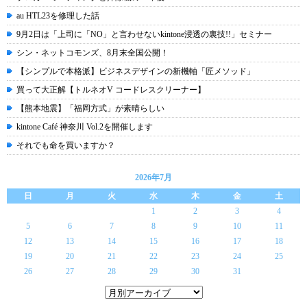
au HTL23を修理した話
9月2日は「上司に「NO」と言わせないkintone浸透の裏技!!」セミナー
シン・ネットコモンズ、8月末全国公開！
【シンプルで本格派】ビジネスデザインの新機軸「匠メソッド」
買って大正解【トルネオV コードレスクリーナー】
【熊本地震】「福岡方式」が素晴らしい
kintone Café 神奈川 Vol.2を開催します
それでも命を買いますか？
2026年7月
日
月
火
水
木
金
土
1
2
3
4
5
6
7
8
9
10
11
12
13
14
15
16
17
18
19
20
21
22
23
24
25
26
27
28
29
30
31