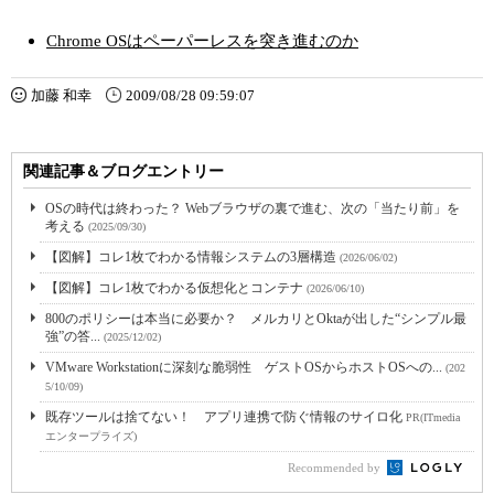
Chrome OSはペーパーレスを突き進むのか
加藤 和幸
2009/08/28 09:59:07
関連記事＆ブログエントリー
OSの時代は終わった？ Webブラウザの裏で進む、次の「当たり前」を
考える
(2025/09/30)
【図解】コレ1枚でわかる情報システムの3層構造
(2026/06/02)
【図解】コレ1枚でわかる仮想化とコンテナ
(2026/06/10)
800のポリシーは本当に必要か？ メルカリとOktaが出した“シンプル最
強”の答...
(2025/12/02)
VMware Workstationに深刻な脆弱性 ゲストOSからホストOSへの...
(202
5/10/09)
既存ツールは捨てない！ アプリ連携で防ぐ情報のサイロ化
PR(ITmedia
エンタープライズ)
Recommended by