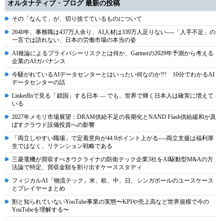
オルタナティブ・ブログ 最新の投稿
その「なんて」が、切り捨てているものについて
2040年、事務職は437万人余り、AI人材は339万人足りない----「人手不足」の
一言では語れない、日本の労働市場の本当の姿
AI推論によるプライバシーリスクとは何か、Gartnerの2029年予測から考える
企業のAIガバナンス
今騒がれているAIデータセンターとはいったい何なのか?!! 10分でわかるAI
データセンターの話
LinkedInで見る「鎖国」する日本 ― でも、世界で輝く日本人は確実に増えて
いる
2027年メモリ市場展望：DRAM供給不足の長期化とNAND Flash供給緩和が及
ぼすクラウド設備投資への影響
「両立しやすい職場」で定着意向が44.9ポイント上がる----両立支援は福利厚
生ではなく、リテンション戦略である
三菱電機が買収すべきウクライナの防衛テック企業3社をAI駆動型M&Aの方
法論で特定、買収金額を割り出すケーススタディ
フィジカルAI「物流テック」米、欧、中、日、シンガポールのユースケース
とプレイヤーまとめ
割と知られていないYouTube事業の実態〜KPIや売上高など世界規模で今の
YouTubeを理解する〜