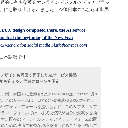
界的に有名な英文オンラインデジタルメディアプラッ
」にも取り上げられました。今後日本のみならず世界
UI/UX design completed there, the AI service
aunch at the beginning of the New Year
ext-generation social media platfo
thecymes.com
の日本語訳です：
Xデザインも同国で完了したAIサービス製品
4年の新年を迎えると同時にローンチ予定」
米国）に登録されたKabukura.aiは、2024年1月8
す。このサービスは、日本の小売株式投資家に特化し、
深いプラットフォームを提供します。このサブスクリプ
プラットフォームでは、株式投資家が自分の洞察を交換
ます。既存のソーシャルメディアプラットフォームの問
有のための快適で有益な環境を提供することを目指して