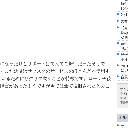
Jo
代の
沖縄
営業
【完
De
収候
前年
3社
Wo
高性
になったりとサポートはてんてこ舞いだったそうで
Yo
）また決済はサブスクのサービスのほとんどが使用す
に1
台風
用しているためにサクサク動くことが特徴です。ローンチ後
障害があったようですが今では全て復旧されたとのこ
オル
企画
ティ
本記
オル
オル