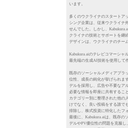
います。
多くのウクライナのスタートアッ
シング企業は、従来ウクライナ
せんでした。しかし、Kabukur
クライナの技術とサポートを継続的に
デザインは、ウクライナのチー
Kabukura.aiのテレビコマ
最先端の生成AI技術を使用して
既存のソーシャルメディアプラ
位性、成長の鈍化が挙げられます。こ
デルを採用し、広告や不要なア
必要な情報を即座に共有するこ
カテゴリー別に整理された他の
けでなく、良い投稿をする誰で
排除し、株式投資に特化したフ
最後に、Kabukura.aiは、
デルやPV優位性の問題を克服