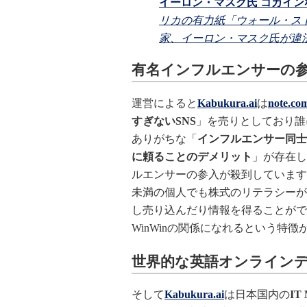
イーロン・マスク氏 コカインな
リカの有力紙「ウォール・ス
家、イーロン・マスク氏が違
有名インフルエンサーの
運営によると
Kabukura.ai
は
note.co
すぎないSNS
」を売りとしており誰
ありがちな「
インフルエンサー同士
に頼ることのデメリット
」が存在し
ルエンサーの参入が殺到しています
未満の個人でも株式のリテラシーが
し売り込んだり情報を得ることがで
WinWinの関係になれるという特徴
世界的な英語オンライン
そして
Kabukura.ai
は日本国内の
IT 