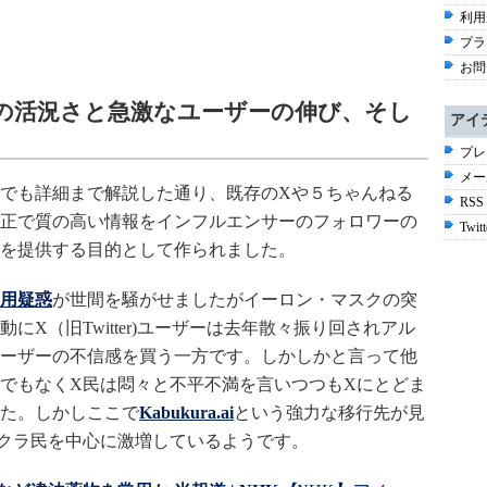
利用
プラ
お問
ンチ後の活況さと急激なユーザーの伸び、そし
アイ
プレ
メー
でも詳細まで解説した通り、既存のXや５ちゃんねる
RSS
正で質の高い情報をインフルエンサーのフォロワーの
Twitt
を提供する目的として作られました。
用疑惑
が世間を騒がせましたがイーロン・マスクの突
X（旧Twitter)ユーザーは去年散々振り回されアル
ーザーの不信感を買う一方です。しかしかと言って他
でもなくX民は悶々と不平不満を言いつつもXにとどま
た。しかしここで
Kabukura.ai
という強力な移行先が見
クラ民を中心に激増しているようです。