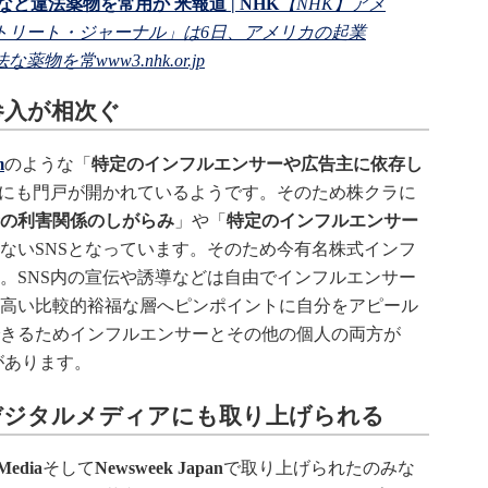
ど違法薬物を常用か 米報道 | NHK
【NHK】アメ
トリート・ジャーナル」は6日、アメリカの起業
法な薬物を常
www3.nhk.or.jp
参入が相次ぐ
m
のような「
特定のインフルエンサーや広告主に依存し
にも門戸が開かれているようです。そのため株クラに
の利害関係のしがらみ
」や「
特定のインフルエンサー
ないSNSとなっています。そのため今有名株式インフ
。SNS内の宣伝や誘導などは自由でインフルエンサー
高い比較的裕福な層へピンポイントに自分をアピール
きるためインフルエンサーとその他の個人の両方が
があります。
デジタルメディアにも取り上げられる
Media
そして
Newsweek Japan
で取り上げられたのみな