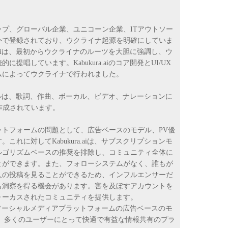
プ、グローバル企業、ユニコーン企業、ITアウトソー
外で登録されており、ウクライナ起源を明確にしていま
a.aiは、最初からウクライナのルーツを大胆に強調し、ウ
提唱しています。Kabukura.aiのコア開発とUI/UX
ムによってウクライナで行われました。
ーシャルは、歌詞、作曲、ボーカル、ビデオ、ナレーションに
作成されています。
ットフォームの問題として、広告ベースのモデル、PV優
れに対してKabukura.aiは、サブスクリプションモ
ルゴリズムベースの推奨を排除し、コミュニティ全体に
とができます。また、フォローシステムがなく、誰もが
人の投稿を見ることができるため、インフルエンサーだ
も洞察を得る機会があります。害を及ぼすアカウントを
ォーカスされたコミュニティを提供します。
既存のソーシャルメディアプラットフォームの広告ベースのモ
し、多くのユーザーにとって快適で有益な情報共有のプラ