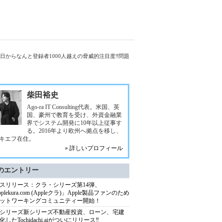
️初日からなんと登録者1000人越えの脅威的注目度‼️問題
柴田裕史
Ago-ra IT Consulting代表。米国、英
国、豪州で教育を受け、外資金融業
界でシステム開発に10年以上従事す
る。2016年より欧州へ拠点を移し、
キエフ在住。
» 詳しいプロフィール
のエントリー
スリリース：クラ・シリーズ第14弾、
plekura.com (Appleクラ)」Apple製品ファンのため
ットワーキングコミュニティー開始！
シリーズ新シリーズ不動産投資、ローン、宅建
したTochidachi.aiがついにリリース‼️