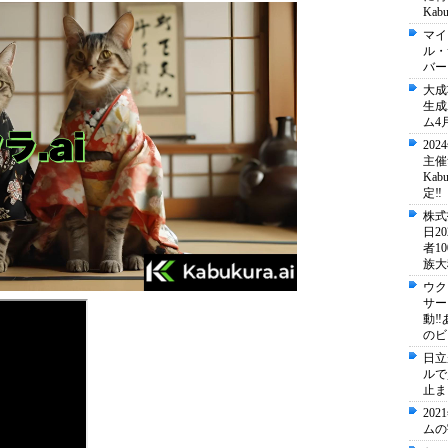
Kab
マイ
ル・
バー
大成
生成
ム4
20
主催
Ka
定‼️
株式
日2
者1
族大
ウク
サー
動‼
のビ
日立
ルで
止ま
20
ムの