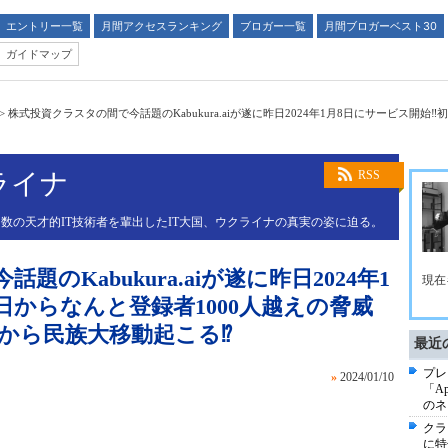
エントリー一覧
月間アクセスランキング
ブロガー一覧
月間ブロガーベスト30
ガイドマップ
>
株式投資クラスタの間で今話題のKabukura.aiが遂に昨日2024年1月8日にサービス開始‼
ライナ
RSS
数の天才的IT技術者を輩出したIT大国、ウクライナの真実の姿に迫る。
のKabukura.aiが遂に昨日2024年1
現在
日からなんと登録者1000人越えの脅威
から民族大移動起こる⁉️
最近
プレ
»
2024/01/10
「Ap
のネ
クラ
に特化