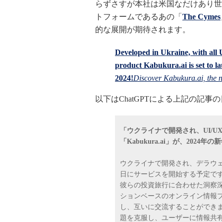
らずさすが本社は米国なだけあり世
トフォームであるあの「
The Cymes
的な展開が期待されます。
Developed in Ukraine, with all 
product Kabukura.ai is set to l
2024!
Discover Kabukura.ai, the n
以下はChatGPTによる上記の記事
「ウクライナで開発され、UI/U
「Kabukura.ai」が、202
ウクライナで開発され、デラウェア州（
日にサービスを開始する予定で
彼らの投資旅行に合わせた洞察
ションベースのオンライン情報
し、互いに交流することができ
題を克服し、ユーザーに情報共