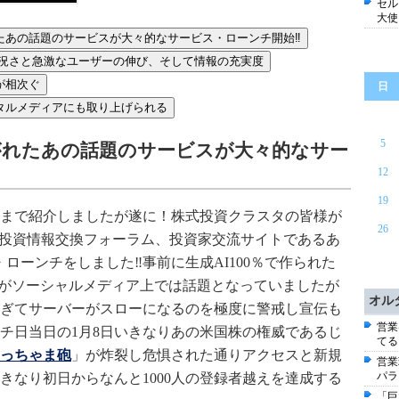
セル
大使
あの話題のサービスが大々的なサービス・ローンチ開始‼️
チ後の活況さと急激なユーザーの伸び、そして情報の充実度
が相次ぐ
日
タルメディアにも取り上げられる
5
がれたあの話題のサービスが大々的なサー
12
19
まで紹介しましたが遂に！株式投資クラスタの皆様が
26
式投資情報交換フォーラム、投資家交流サイトであるあ
・ローンチをしました‼️事前に生成AI100％で作られた
参照）がソーシャルメディア上では話題となっていましたが
オル
ぎてサーバーがスローになるのを極度に警戒し宣伝も
営業
チ日当日の1月8日いきなりあの米国株の権威であるじ
てる
っちゃま砲
」が炸裂し危惧された通りアクセスと新規
営業
パラ
きなり初日からなんと1000人の登録者越えを達成する
「巨