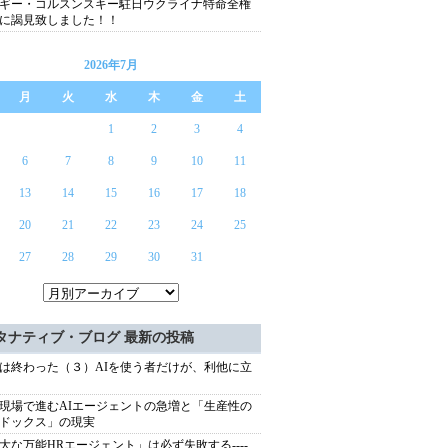
ギー・コルスンスキー駐日ウクライナ特命全権
に謁見致しました！！
2026年7月
月
火
水
木
金
土
1
2
3
4
6
7
8
9
10
11
13
14
15
16
17
18
20
21
22
23
24
25
27
28
29
30
31
タナティブ・ブログ 最新の投稿
は終わった（３）AIを使う者だけが、利他に立
現場で進むAIエージェントの急増と「生産性の
ドックス」の現実
大な万能HRエージェント」は必ず失敗する----