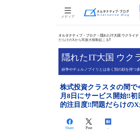
メディア
オルタナティブ・ブログ
>
隠れたIT大国 ウクライナ
だらけのXから民族大移動起こる⁉️
隠れたIT大国 ウク
紛争やチェルノブイリとは全く別の顔を持つ多
株式投資クラスタの間で今話題
月8日にサービス開始‼️初
的注目度‼️問題だらけのX
Share
Post
-