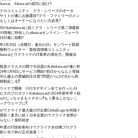
ukura.ai、Aikura.aiの成功に続け‼️
クロコミュニティ、クラ・シリーズのポータ
サイトが遂にお披露目‼️クラ・ファミリーのメン
もしくはオーナーになりたい方必見‼️
功のkabukura.aiに続くクラ・シリーズ第二弾最新
AI情報に特化したaikura.aiオンライン・フォーラ
月8日遂に始動‼️
24年3月20日（水曜日：春分の日）サンワード貿易
無料ウェビナー「新投資情報コミュニティ
bukura.aiとウクライナのIT業界の潜在力」開催決
投資クラスタの間で今話題のKabukura.aiが遂に昨
024年1月8日にサービス開始‼️初日からなんと登録
000人越えの脅威的注目度‼️問題だらけのXから民
移動起こる⁉️
ライナで開発、UI/UXデザイン全てを行ったAI
ビスのプロダクトKabukura.aiが2024年新年早々始
️あのじっちゃまもイチオシ⁉️もう乗るしかないこ
ッグウェーブに⁉️
がウクライナ最大級のIT企業GlobalLogicを96億ド
買収！楽天に続く日本企業のウクライナ攻勢が
らない！柴田裕史
21年度のIT技術者向けウクライナ永住権プログラ
割り当て枠が正式発表！！