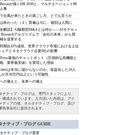
sh Bersinが描くHR 2030と、マルチエージェント時
人事
で台風が来たときの過ごし方、とでも言うか
は終わった（２）普遍はAIに、個別は人間に
全解説】AI駆動型M&Aとは何か――AIモデル＋
ep Researchアルゴリズムで「会社の未来」から買
補を逆算する
同期比43%成長、世界クラウド市場における上位
シェアとネオクラウド企業9社の影響
rdPress最強のチャットボット（圧倒的な高機能と
能、業界最安値）を実現した理由
uTuberは本当に儲からないのか。収益化した20人
人が月30万円以上という可能性
への備えと、未来への備え
タナティブ・ブログは、専門スタッフにより、
・構成されています。入力頂いた内容は、アイ
メディアの他、オルタナティブ・ブログ、及び
事執筆会社に提供されます。
タナティブ・ブログ GUIDE
タナティブ・ブログ憲章