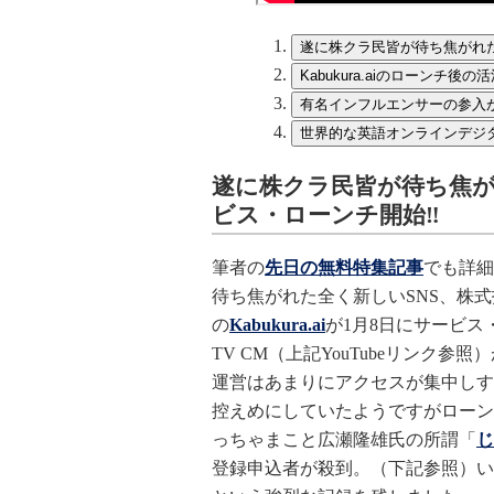
遂に株クラ民皆が待ち焦がれた
Kabukura.aiのローン
有名インフルエンサーの参入
世界的な英語オンラインデジ
遂に株クラ民皆が待ち焦
ビス・ローンチ開始‼️
筆者の
先日の無料特集記事
でも詳細
待ち焦がれた全く新しいSNS、株
の
Kabukura.ai
が1月8日にサービス
TV CM（上記YouTubeリンク
運営はあまりにアクセスが集中しす
控えめにしていたようですがローン
っちゃまこと広瀬隆雄氏の所謂「
じ
登録申込者が殺到。（下記参照）い