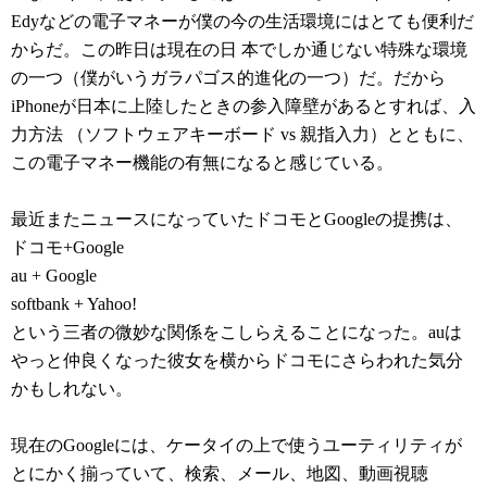
Edyなどの電子マネーが僕の今の生活環境にはとても便利だ
からだ。この昨日は現在の日 本でしか通じない特殊な環境
の一つ（僕がいうガラパゴス的進化の一つ）だ。だから
iPhoneが日本に上陸したときの参入障壁があるとすれば、入
力方法 （ソフトウェアキーボード vs 親指入力）とともに、
この電子マネー機能の有無になると感じている。
最近またニュースになっていたドコモとGoogleの提携は、
ドコモ+Google
au + Google
softbank + Yahoo!
という三者の微妙な関係をこしらえることになった。auは
やっと仲良くなった彼女を横からドコモにさらわれた気分
かもしれない。
現在のGoogleには、ケータイの上で使うユーティリティが
とにかく揃っていて、検索、メール、地図、動画視聴