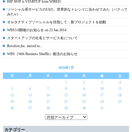
HIP HOP is STARTUP from WIRED
ソーシャル系サービスのUIの、世界的なトレンドに合わせてみた（パクって
みたw）。
オルタナティブソーシャルを目指して：新プロジェクトを始動
WBS3.0開催のお知らせ on 23 Jan 2014
スタートアップの社名とサービス名について
Revolver,Inc. moved to...
WBS（Web Business Shuffle）復活のお知らせ
2026年7月
日
月
火
水
木
金
土
1
2
3
4
5
6
7
8
9
10
11
12
13
14
15
16
17
18
19
20
21
22
23
24
25
26
27
28
29
30
31
カテゴリー