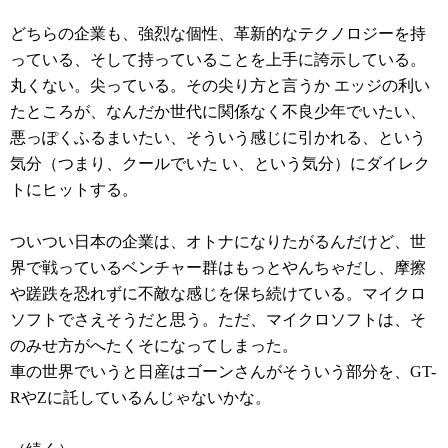
どちらの企業も、強烈な個性、革新的なテクノロジーを持
っている、そして持っていることを上手に誇示している。
丸くない。尖っている。その尖り方と言うか エッジの利い
たところが、なんだか世代に関係なく不良少年でいたい、
悪っぽくふるまいたい、そういう感じに引かれる、という
気分（つまり、クールでいた い、という気分）にダイレク
トにヒットする。
ついつい日本の企業は、オトナになりたがるんだけど、世
界で戦っているベンチャー群はもっとやんちゃだし、摩擦
や蹉跌を恐れずに不敵な感じを保ち続けている。マイクロ
ソフトでさえそうだと思う。ただ、マイクロソフトは、そ
のみせ方がへたくそになってしまった。
車の世界でいうと日産はゴーンさんがそういう部分を、GT-
RやZに託しているんじゃないかな。