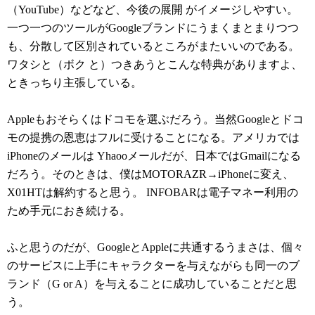
（YouTube）などなど、今後の展開 がイメージしやすい。
一つ一つのツールがGoogleブランドにうまくまとまりつつ
も、分散して区別されているところがまたいいのである。
ワタシと（ボク と）つきあうとこんな特典がありますよ、
ときっちり主張している。
Appleもおそらくはドコモを選ぶだろう。当然Googleとドコ
モの提携の恩恵はフルに受けることになる。アメリカでは
iPhoneのメールは Yhaooメールだが、日本ではGmailになる
だろう。そのときは、僕はMOTORAZR→iPhoneに変え、
X01HTは解約すると思う。 INFOBARは電子マネー利用の
ため手元におき続ける。
ふと思うのだが、GoogleとAppleに共通するうまさは、個々
のサービスに上手にキャラクターを与えながらも同一のブ
ランド（G or A）を与えることに成功していることだと思
う。