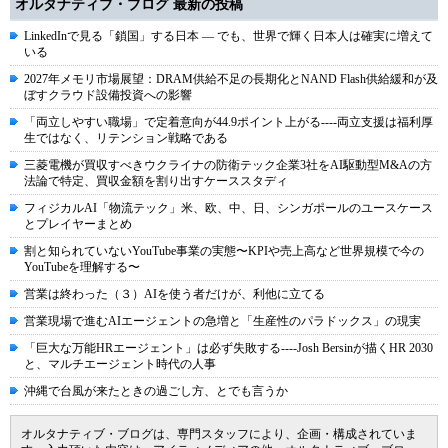
オルタナティブ・ブログ 最新の投稿
LinkedInで見る「鎖国」する日本 ― でも、世界で輝く日本人は確実に増えて
いる
2027年メモリ市場展望：DRAM供給不足の長期化とNAND Flash供給緩和が及
ぼすクラウド設備投資への影響
「両立しやすい職場」で定着意向が44.9ポイント上がる----両立支援は福利厚
生ではなく、リテンション戦略である
三菱電機が買収すべきウクライナの防衛テック企業3社をAI駆動型M&Aの方
法論で特定、買収金額を割り出すケーススタディ
フィジカルAI「物流テック」米、欧、中、日、シンガポールのユースケース
とプレイヤーまとめ
割と知られていないYouTube事業の実態〜KPIや売上高など世界規模で今の
YouTubeを理解する〜
営業は終わった（３）AIを使う者だけが、利他に立てる
営業現場で進むAIエージェントの急増と「生産性のパラドックス」の現実
「巨大な万能HRエージェント」は必ず失敗する----Josh Bersinが描くHR 2030
と、マルチエージェント時代の人事
沖縄で台風が来たときの過ごし方、とでも言うか
オルタナティブ・ブログは、専門スタッフにより、企画・構成されていま