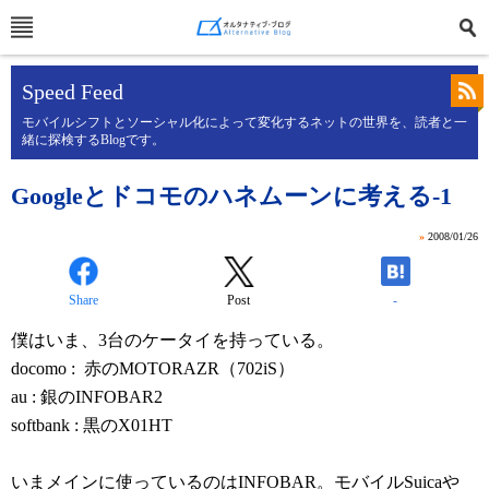
Speed Feed
モバイルシフトとソーシャル化によって変化するネットの世界を、読者と一
緒に探検するBlogです。
Googleとドコモのハネムーンに考える-1
»
2008/01/26
Share
Post
-
僕はいま、3台のケータイを持っている。
docomo : 赤のMOTORAZR（702iS）
au : 銀のINFOBAR2
softbank : 黒のX01HT
いまメインに使っているのはINFOBAR。モバイルSuicaや