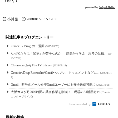
（続く）
generated by
feedpath Rabbit
小川 浩
2008/01/26 15:19:00
関連記事＆ブログエントリー
iPhone 17 Proとの一週間
(2025/09/29)
なぜ私たちは「変革」が苦手なのか ― 歴史から学ぶ「思考の足枷」
(20
25/12/10)
ChromecastからFire TV Stickへ
(2026/05/18)
GeminiのDeep ResearchがGmailやスプシ、ドキュメントなどに...
(2025/11/1
2)
Gmail、暗号化メールを非Gmailユーザーにも安全送信可能に
(2025/10/08)
大阪ガスが月2000時間の共有作業を削減！ 現場のAI活用術
PR(ITmedia
エンタープライズ)
Recommended by
最新の投稿