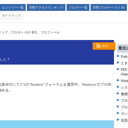
エントリー一覧
月間アクセスランキング
ブロガー一覧
月間ブロガーベスト30
ガイドマップ
ティブ・ブロガー 小川 誉久 プロフィール
RSS
最近
Po
うした？
とき
PDC
Onl
Win
Tにて3つの“Insiders”フォーラムを運営中。Windows ITプロ向
シス
務める。
無償
ブロ
ブロ
マン
伝説