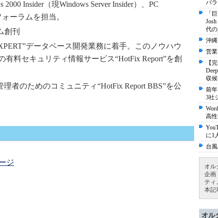
パラ
0 Insider（現Windows Server Insider）、PC
「巨
ider）フォーラムを担当。
Jo
代の
ラム創刊
沖縄
eEXPERT”データベース開発業務に着手。このノウハウ
営業
セキュリティ情報サービス“HotFix Report”を創
【完
De
収候
理者のためのコミュニティ“HotFix Report BBS”を公
前年
3社
Wo
高性
Yo
に1
台風
ージ
オル
企画
ティ
本記
オル