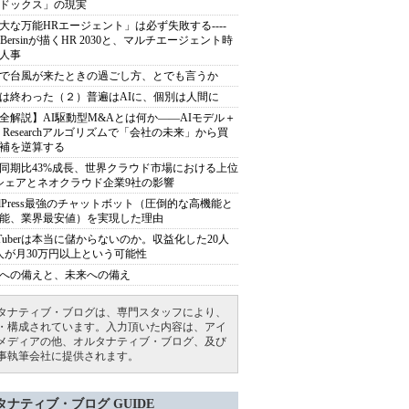
ドックス」の現実
大な万能HRエージェント」は必ず失敗する----
sh Bersinが描くHR 2030と、マルチエージェント時
人事
で台風が来たときの過ごし方、とでも言うか
は終わった（２）普遍はAIに、個別は人間に
全解説】AI駆動型M&Aとは何か――AIモデル＋
ep Researchアルゴリズムで「会社の未来」から買
補を逆算する
同期比43%成長、世界クラウド市場における上位
シェアとネオクラウド企業9社の影響
rdPress最強のチャットボット（圧倒的な高機能と
能、業界最安値）を実現した理由
uTuberは本当に儲からないのか。収益化した20人
人が月30万円以上という可能性
への備えと、未来への備え
タナティブ・ブログは、専門スタッフにより、
・構成されています。入力頂いた内容は、アイ
メディアの他、オルタナティブ・ブログ、及び
事執筆会社に提供されます。
タナティブ・ブログ GUIDE