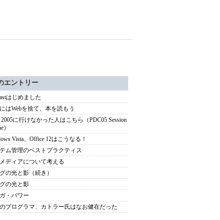
のエントリー
dcastはじめました
にはWebを捨て、本を読もう
 2005に行けなかった人はこちら（PDC05 Session
ine）
dows Vista、Office 12はこうなる！
テム管理のベストプラクティス
メディアについて考える
グの光と影（続き）
グの光と影
ガ・パワー
のプログラマ、カトラー氏はなお健在だった