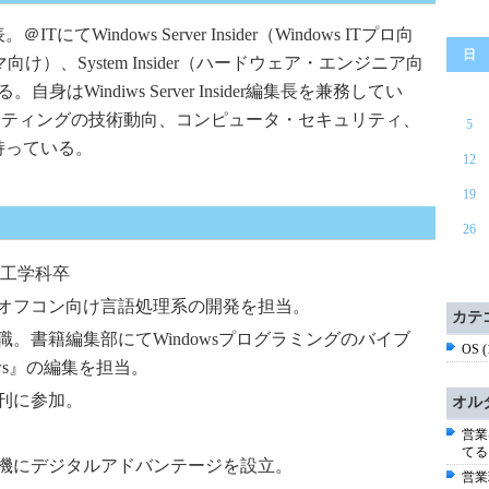
indows Server Insider（Windows ITプロ向
日
グラマ向け）、System Insider（ハードウェア・エンジニア向
Windiws Server Insider編集長を兼務してい
ピューティングの技術動向、コンピュータ・セキュリティ、
5
持っている。
12
19
26
ム工学科卒
オフコン向け言語処理系の開発を担当。
カテ
。書籍編集部にてWindowsプログラミングのバイブ
OS 
ws』の編集を担当。
刊に参加。
オル
営業
てる
機にデジタルアドバンテージを設立。
営業