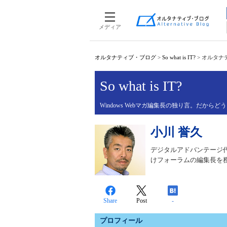
メディア
オルタナティブ・ブログ
>
So what is IT?
>
オルタナ
So what is IT?
Windows Webマガ編集長の独り言。だからど
小川 誉久
デジタルアドバンテージ代表＠I
けフォーラムの編集長を
Share
Post
-
プロフィール