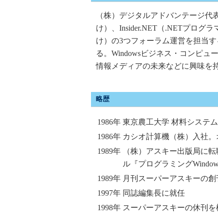
（株）デジタルアドバンテージ代表。＠ITにてW
け）、Insider.NET（.NETプロ
け）の3つフォーラム運営を担当する。自身は
る。Windowsビジネス・コン
情報メディアの未来などに興味を
略歴
1986年
東京農工大学 材料システ
1986年
カシオ計算機（株）入社。
1989年
（株）アスキー出版局に転職
ル『プログラミングWindo
1989年
月刊スーパーアスキーの創
1997年
同誌編集長に就任
1998年
スーパーアスキーの休刊を