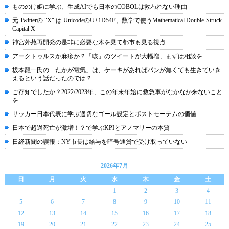
もののけ姫に学ぶ、生成AIでも日本のCOBOLは救われない理由
元 Twitterの "X" は UnicodeのU+1D54F、数学で使うMathematical Double-Struck
Capital X
神宮外苑再開発の是非に必要な木を見て都市も見る視点
アークトゥルスか麻疹か？「咳」のツイートが大幅増、まずは相談を
坂本龍一氏の「たかが電気」は、ケーキがあればパンが無くても生きていき
えるという話だったのでは？
ご存知でしたか？2022/2023年、この年末年始に救急車がなかなか来ないこと
を
サッカー日本代表に学ぶ適切なゴール設定とポストモーテムの価値
日本で超過死亡が激増！？で学ぶKPIとアノマリーの本質
日経新聞の誤報：NY市長は給与を暗号通貨で受け取っていない
2026年7月
日
月
火
水
木
金
土
1
2
3
4
5
6
7
8
9
10
11
12
13
14
15
16
17
18
19
20
21
22
23
24
25