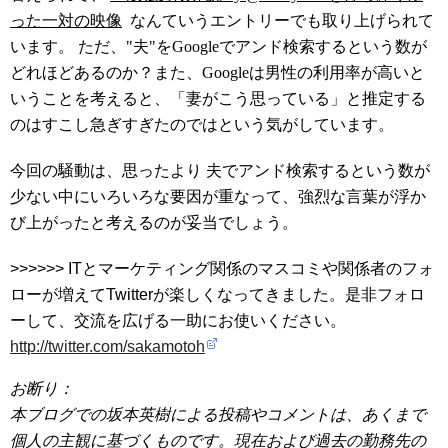
った一対の映像
なんていうエントリーでも取り上げられて
います。 ただ、"夫"をGoogleでアンド検索するという数が
どれほどあるのか？また、Googleは男性の利用率が高いと
いうことを考えると、「妻がこう思っている」と推定する
のはすこし急ぎすぎたのではという気がしています。
今回の騒動は、思ったより 夫でアンド検索するという数が
少ない中にいろいろな要因が重なって、強烈な言葉が浮か
び上がったと考えるのが妥当でしょう。
>>>>>> ITとマーケティング関係のマスコミや関係者のフォ
ローが増えてTwitterが楽しくなってきました。是非フォロ
ーして、交流を広げる一助にお使いください。
http://twitter.com/sakamotoh
お断り：
本ブログでの坂本英樹による投稿やコメントは、あくまで
個人の主観に基づくものです。現在および過去の勤務先の