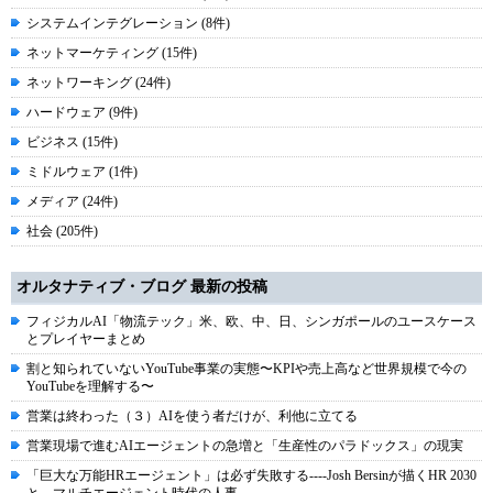
システムインテグレーション (8件)
ネットマーケティング (15件)
ネットワーキング (24件)
ハードウェア (9件)
ビジネス (15件)
ミドルウェア (1件)
メディア (24件)
社会 (205件)
オルタナティブ・ブログ 最新の投稿
フィジカルAI「物流テック」米、欧、中、日、シンガポールのユースケース
とプレイヤーまとめ
割と知られていないYouTube事業の実態〜KPIや売上高など世界規模で今の
YouTubeを理解する〜
営業は終わった（３）AIを使う者だけが、利他に立てる
営業現場で進むAIエージェントの急増と「生産性のパラドックス」の現実
「巨大な万能HRエージェント」は必ず失敗する----Josh Bersinが描くHR 2030