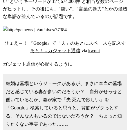
い"というキーワードが出て674,000件 と相当な数のページ
がヒットし、その後にも、"嫌い"、"言葉の暴力"とかの強烈
な単語が並んでいるのが話題です。
ひょえ～！ 『Google』で「夫」のあとにスペースを記入す
ると！ - ガジェット通信
via
kwout
ガジェット通信が心配するように
結婚は墓場というジョークがあるが、まさに本当の墓場
だと感じている妻が多いのだろうか？ 自分がせっせと
働いているなか、妻が家で「夫 死んで欲しい」を
『Google』検索していると思うと、背筋がゾクっとす
る。そんな人もいるのではないだろうか？ ちょっと知
りたくない事実であった……。