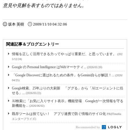
意見や見解を表すものではありません。
坂本 英樹
2009/11/10 04:32:06
関連記事＆ブログエントリー
情報を正しく活用できる力ってやっぱり重要だ、と思っています。
(202
5/12/24)
Google の Personal Intelligence はWebマーケティ...
(2026/01/20)
「Google Discoverに選ばれるための条件」をGemini自らが解説！...
(2026/
04/25)
Google検索、25年ぶりの大刷新 「ググる」から「AIエージェントに任
せる」...
(2026/05/22)
AI検索に「お気に入りサイト表示」機能登場 Googleが一次情報を守る
新機能を...
(2026/06/02)
既存ツールは捨てない！ アプリ連携で防ぐ情報のサイロ化
PR(ITmedia
エンタープライズ)
Recommended by