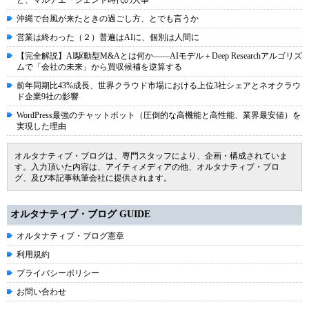
と、マルチエージェント時代の人事
沖縄で台風が来たときの過ごし方、とでも言うか
営業は終わった（２）普遍はAIに、個別は人間に
【完全解説】AI駆動型M&Aとは何か――AIモデル＋Deep Researchアルゴリズ
ムで「会社の未来」から買収候補を逆算する
前年同期比43%成長、世界クラウド市場における上位3社シェアとネオクラウ
ド企業9社の影響
WordPress最強のチャットボット（圧倒的な高機能と高性能、業界最安値）を
実現した理由
オルタナティブ・ブログは、専門スタッフにより、企画・構成されていま
す。入力頂いた内容は、アイティメディアの他、オルタナティブ・ブロ
グ、及び本記事執筆会社に提供されます。
オルタナティブ・ブログ GUIDE
オルタナティブ・ブログ憲章
利用規約
プライバシーポリシー
お問い合わせ