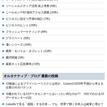
ソーシャルメディア活用 炎上考察 (6件)
ニールセン/VRI 国内アクセス調査 (20件)
ビジネスに役立つ予測や統計 (7件)
ビジネスのヒント (19件)
フラッシュマーケティング (8件)
プライベート (9件)
凄いシリーズ (16件)
携帯・モバイル・タブレット (33件)
書評関連 (5件)
最新ネット広告事情 (15件)
オルタナティブ・ブログ 最新の投稿
AI推論によるプライバシーリスクとは何か、Gartnerの2029年予測から考える
企業のAIガバナンス
今騒がれているAIデータセンターとはいったい何なのか?!! 10分でわかるAI
データセンターの話
LinkedInで見る「鎖国」する日本 ― でも、世界で輝く日本人は確実に増えて