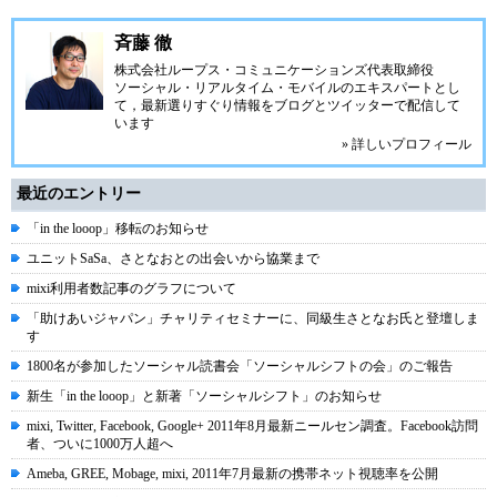
斉藤 徹
株式会社ループス・コミュニケーションズ
代表取締役
ソーシャル・リアルタイム・モバイルのエキスパートとし
て，最新選りすぐり情報をブログとツイッターで配信して
います
» 詳しいプロフィール
最近のエントリー
「in the looop」移転のお知らせ
ユニットSaSa、さとなおとの出会いから協業まで
mixi利用者数記事のグラフについて
「助けあいジャパン」チャリティセミナーに、同級生さとなお氏と登壇しま
す
1800名が参加したソーシャル読書会「ソーシャルシフトの会」のご報告
新生「in the looop」と新著「ソーシャルシフト」のお知らせ
mixi, Twitter, Facebook, Google+ 2011年8月最新ニールセン調査。Facebook訪問
者、ついに1000万人超へ
Ameba, GREE, Mobage, mixi, 2011年7月最新の携帯ネット視聴率を公開