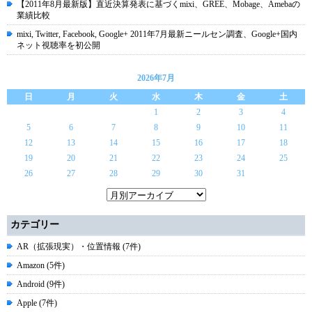
【2011年8月最新版】直近決算発表に基づくmixi、GREE、Mobage、Amebaの
業績比較
mixi, Twitter, Facebook, Google+ 2011年7月最新ニールセン調査、Google+国内
ネット視聴率を初公開
2026年7月
日
月
火
水
木
金
土
1
2
3
4
5
6
7
8
9
10
11
12
13
14
15
16
17
18
19
20
21
22
23
24
25
26
27
28
29
30
31
カテゴリー
AR（拡張現実）・位置情報 (7件)
Amazon (5件)
Android (9件)
Apple (7件)