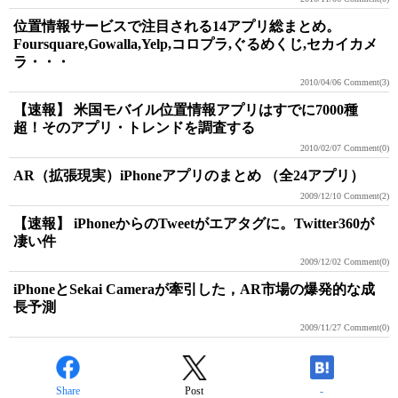
位置情報サービスで注目される14アプリ総まとめ。
Foursquare,Gowalla,Yelp,コロプラ,ぐるめくじ,セカイカメ
ラ・・・
2010/04/06
Comment(3)
【速報】 米国モバイル位置情報アプリはすでに7000種
超！そのアプリ・トレンドを調査する
2010/02/07
Comment(0)
AR（拡張現実）iPhoneアプリのまとめ （全24アプリ）
2009/12/10
Comment(2)
【速報】 iPhoneからのTweetがエアタグに。Twitter360が
凄い件
2009/12/02
Comment(0)
iPhoneとSekai Cameraが牽引した，AR市場の爆発的な成
長予測
2009/11/27
Comment(0)
Share
Post
-