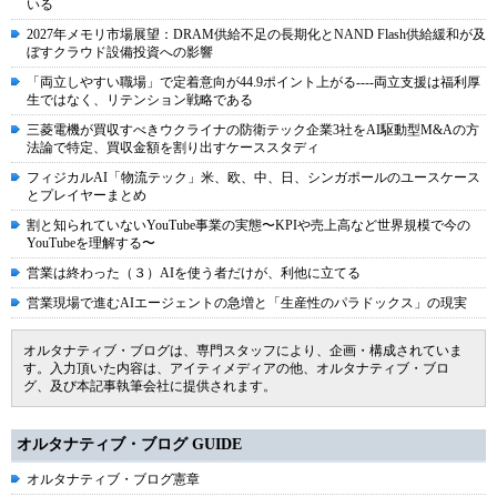
いる
2027年メモリ市場展望：DRAM供給不足の長期化とNAND Flash供給緩和が及
ぼすクラウド設備投資への影響
「両立しやすい職場」で定着意向が44.9ポイント上がる----両立支援は福利厚
生ではなく、リテンション戦略である
三菱電機が買収すべきウクライナの防衛テック企業3社をAI駆動型M&Aの方
法論で特定、買収金額を割り出すケーススタディ
フィジカルAI「物流テック」米、欧、中、日、シンガポールのユースケース
とプレイヤーまとめ
割と知られていないYouTube事業の実態〜KPIや売上高など世界規模で今の
YouTubeを理解する〜
営業は終わった（３）AIを使う者だけが、利他に立てる
営業現場で進むAIエージェントの急増と「生産性のパラドックス」の現実
オルタナティブ・ブログは、専門スタッフにより、企画・構成されていま
す。入力頂いた内容は、アイティメディアの他、オルタナティブ・ブロ
グ、及び本記事執筆会社に提供されます。
オルタナティブ・ブログ GUIDE
オルタナティブ・ブログ憲章