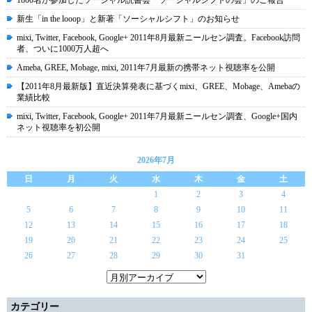
1800名が参加したソーシャル読書会「ソーシャルシフトの会」のご報告
新生「in the looop」と新著「ソーシャルシフト」のお知らせ
mixi, Twitter, Facebook, Google+ 2011年8月最新ニールセン調査。Facebook訪問
者、ついに1000万人超へ
Ameba, GREE, Mobage, mixi, 2011年7月最新の携帯ネット視聴率を公開
【2011年8月最新版】直近決算発表に基づくmixi、GREE、Mobage、Amebaの
業績比較
mixi, Twitter, Facebook, Google+ 2011年7月最新ニールセン調査、Google+国内
ネット視聴率を初公開
2026年7月
日
月
火
水
木
金
土
1
2
3
4
5
6
7
8
9
10
11
12
13
14
15
16
17
18
19
20
21
22
23
24
25
26
27
28
29
30
31
カテゴリー