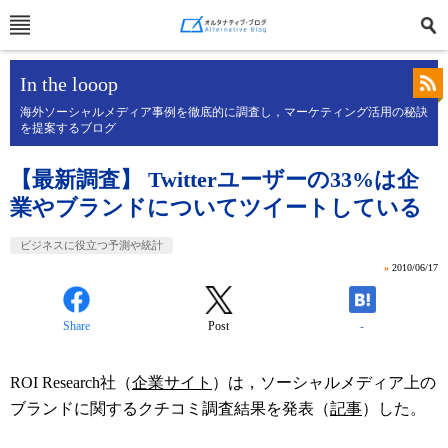
In the looop
海外ソーシャルメディア事例を徹底的に調査し，マーケティング活用の秘訣
を提案するブログ
【最新調査】 Twitterユーザーの33%は企
業やブランドについてツイートしている
ビジネスに役立つ予測や統計
»
2010/06/17
Share
Post
-
ROI Research社（
企業サイト
）は，ソーシャルメディア上の
ブランドに関するクチコミ調査結果を発表（
記事
）した。