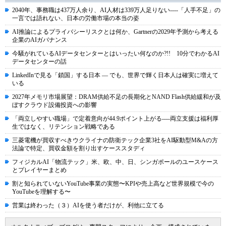
2040年、事務職は437万人余り、AI人材は339万人足りない----「人手不足」の
一言では語れない、日本の労働市場の本当の姿
AI推論によるプライバシーリスクとは何か、Gartnerの2029年予測から考える
企業のAIガバナンス
今騒がれているAIデータセンターとはいったい何なのか?!! 10分でわかるAI
データセンターの話
LinkedInで見る「鎖国」する日本 ― でも、世界で輝く日本人は確実に増えて
いる
2027年メモリ市場展望：DRAM供給不足の長期化とNAND Flash供給緩和が及
ぼすクラウド設備投資への影響
「両立しやすい職場」で定着意向が44.9ポイント上がる----両立支援は福利厚
生ではなく、リテンション戦略である
三菱電機が買収すべきウクライナの防衛テック企業3社をAI駆動型M&Aの方
法論で特定、買収金額を割り出すケーススタディ
フィジカルAI「物流テック」米、欧、中、日、シンガポールのユースケース
とプレイヤーまとめ
割と知られていないYouTube事業の実態〜KPIや売上高など世界規模で今の
YouTubeを理解する〜
営業は終わった（３）AIを使う者だけが、利他に立てる