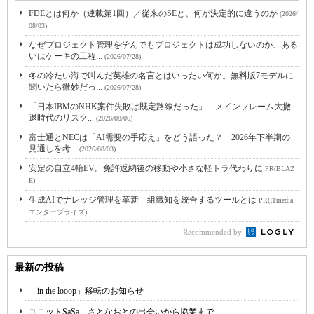
FDEとは何か（連載第1回）／従来のSEと、何が決定的に違うのか
(2026/
08/03)
なぜプロジェクト管理を学んでもプロジェクトは成功しないのか、ある
いはケーキの工程...
(2026/07/28)
冬の冷たい海で叫んだ英雄の名言とはいったい何か。無料版7モデルに
聞いたら微妙だっ...
(2026/07/28)
「日本IBMのNHK案件失敗は既定路線だった」 メインフレーム大撤
退時代のリスク...
(2026/08/06)
富士通とNECは「AI需要の手応え」をどう語った？ 2026年下半期の
見通しを考...
(2026/08/03)
安定の自立4輪EV。免許返納後の移動や小さな軽トラ代わりに
PR(BLAZ
E)
生成AIでナレッジ管理を革新 組織知を統合するツールとは
PR(ITmedia
エンタープライズ)
Recommended by
最新の投稿
「in the looop」移転のお知らせ
ユニットSaSa、さとなおとの出会いから協業まで