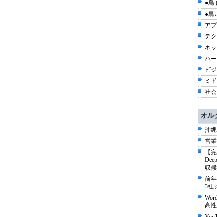
●鳥 
●黒い
アプ
テク
ネッ
ハー
ビジネ
ミド
社会 
オル
沖縄
営業
【完
De
収候
前年
3社
Wo
高性
Yo