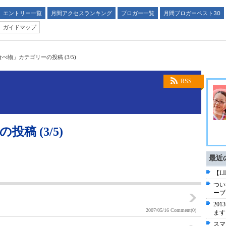
エントリー一覧
月間アクセスランキング
ブロガー一覧
月間ブロガーベスト30
ガイドマップ
食べ物」カテゴリーの投稿 (3/5)
RSS
稿 (3/5)
最近
【L
つい
ーブ
20
2007/05/16
Comment(0)
ます
スマ