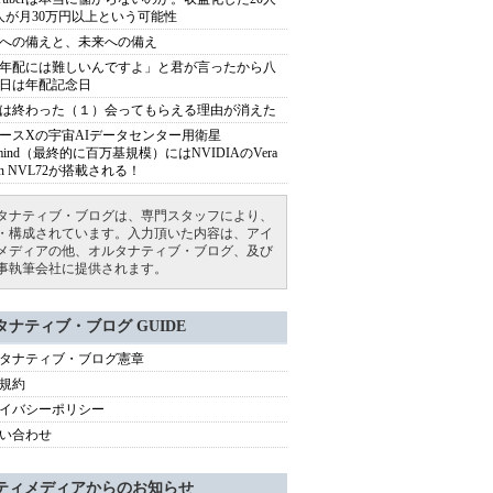
人が月30万円以上という可能性
への備えと、未来への備え
年配には難しいんですよ」と君が言ったから八
日は年配記念日
は終わった（１）会ってもらえる理由が消えた
ースXの宇宙AIデータセンター用衛星
armind（最終的に百万基規模）にはNVIDIAのVera
bin NVL72が搭載される！
タナティブ・ブログは、専門スタッフにより、
・構成されています。入力頂いた内容は、アイ
メディアの他、オルタナティブ・ブログ、及び
事執筆会社に提供されます。
タナティブ・ブログ GUIDE
タナティブ・ブログ憲章
規約
イバシーポリシー
い合わせ
ティメディアからのお知らせ