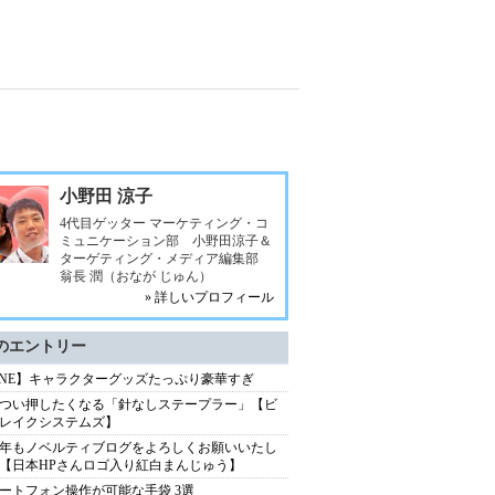
小野田 涼子
4代目ゲッター マーケティング・コ
ミュニケーション部 小野田涼子＆
ターゲティング・メディア編集部
翁長 潤（おなが じゅん）
» 詳しいプロフィール
のエントリー
INE】キャラクターグッズたっぷり豪華すぎ
つい押したくなる「針なしステープラー」【ビ
レイクシステムズ】
13年もノベルティブログをよろしくお願いいたし
【日本HPさんロゴ入り紅白まんじゅう】
ートフォン操作が可能な手袋 3選