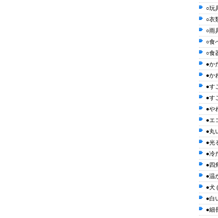
○玩具
○衣類
○雨具
○食べ
○食器
●かた
●かわ
●す
●す
●や
●エ
●丸い
●光る
●冷た
●四角
●温か
●犬 
●白い
●細長