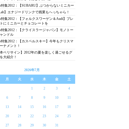
as特集2012：【SUBARU】ぶつからないミニカー
Lab】エナジードリンクで残業もへっちゃら！
as特集2012：【フォルクスワーゲン＆Audi】プレ
トにミニカーとチョコレートを
as特集2012：【クライスラージャパン】モノトー
ャンドル
as特集2012：【カスペルスキー】今年もクリスマ
ーナメント！
本ベリサイン】2012年の夏を楽しく過ごせるグ
を大紹介！
2026年7月
月
火
水
木
金
土
1
2
3
4
6
7
8
9
10
11
13
14
15
16
17
18
20
21
22
23
24
25
27
28
29
30
31