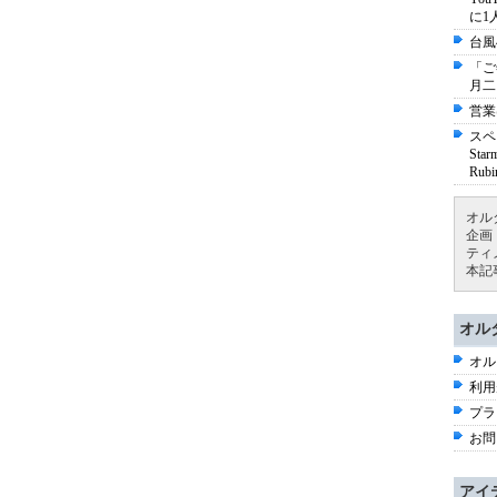
に1
台風
「ご
月二
営業
スペ
St
Ru
オル
企画
ティ
本記
オル
オル
利用
プラ
お問
アイ