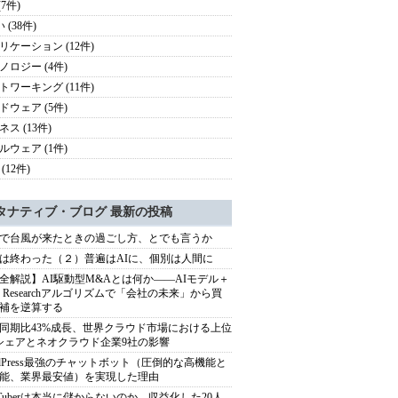
(7件)
 (38件)
リケーション (12件)
ノロジー (4件)
トワーキング (11件)
ドウェア (5件)
ス (13件)
ルウェア (1件)
(12件)
タナティブ・ブログ 最新の投稿
で台風が来たときの過ごし方、とでも言うか
は終わった（２）普遍はAIに、個別は人間に
全解説】AI駆動型M&Aとは何か――AIモデル＋
ep Researchアルゴリズムで「会社の未来」から買
補を逆算する
同期比43%成長、世界クラウド市場における上位
シェアとネオクラウド企業9社の影響
rdPress最強のチャットボット（圧倒的な高機能と
能、業界最安値）を実現した理由
uTuberは本当に儲からないのか。収益化した20人