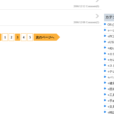
2006/12/12
Comment(0)
カテ
2006/12/08
Comment(2)
OS 
○<<
○PC
1
2
3
4
5
次のページへ
○US
○ぬ
○エ
○カ
○ス
○テ
○バッ
○健
○団
○工具
○手
○文具
○時計