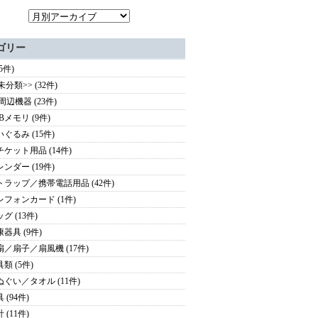
ゴリー
(5件)
未分類>> (32件)
周辺機器 (23件)
Bメモリ (9件)
いぐるみ (15件)
チケット用品 (14件)
レンダー (19件)
トラップ／携帯電話用品 (42件)
レフォンカード (1件)
グ (13件)
康器具 (9件)
扇／扇子／扇風機 (17件)
類 (5件)
ぬぐい／タオル (11件)
 (94件)
 (11件)