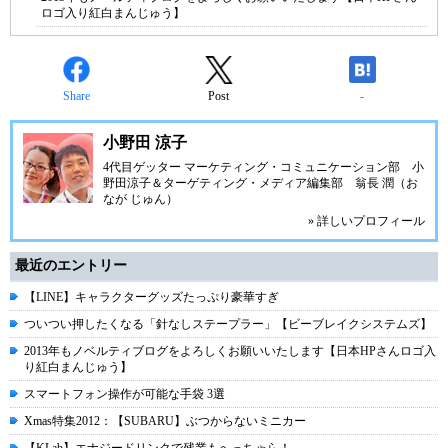
ロゴ入り紅白まんじゅう】
Share
Post
-
小野田 涼子
4代目ゲッター マーケティング・コミュニケーション部 小
野田涼子＆ターゲティング・メディア編集部 翁長 潤（お
なが じゅん）
» 詳しいプロフィール
最近のエントリー
【LINE】キャラクターグッズたっぷり豪華すぎ
ついつい押したくなる「針なしステープラー」【ビーブレイクシステムズ】
2013年もノベルティブログをよろしくお願いいたします【日本HPさんロゴ入
り紅白まんじゅう】
スマートフォン操作が可能な手袋 3選
Xmas特集2012：【SUBARU】ぶつからないミニカー