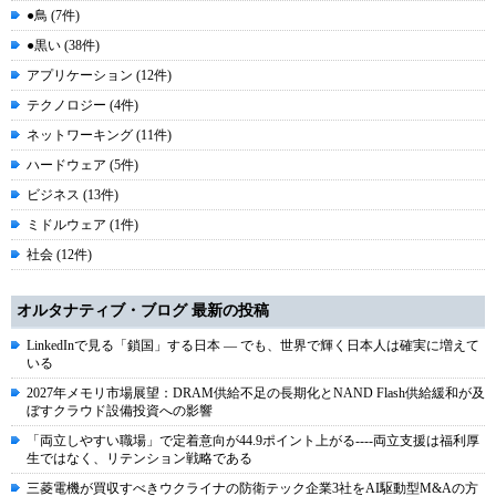
●鳥 (7件)
●黒い (38件)
アプリケーション (12件)
テクノロジー (4件)
ネットワーキング (11件)
ハードウェア (5件)
ビジネス (13件)
ミドルウェア (1件)
社会 (12件)
オルタナティブ・ブログ 最新の投稿
LinkedInで見る「鎖国」する日本 ― でも、世界で輝く日本人は確実に増えて
いる
2027年メモリ市場展望：DRAM供給不足の長期化とNAND Flash供給緩和が及
ぼすクラウド設備投資への影響
「両立しやすい職場」で定着意向が44.9ポイント上がる----両立支援は福利厚
生ではなく、リテンション戦略である
三菱電機が買収すべきウクライナの防衛テック企業3社をAI駆動型M&Aの方