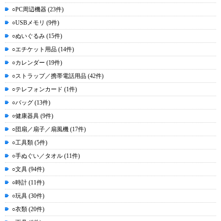
○PC周辺機器 (23件)
○USBメモリ (9件)
○ぬいぐるみ (15件)
○エチケット用品 (14件)
○カレンダー (19件)
○ストラップ／携帯電話用品 (42件)
○テレフォンカード (1件)
○バッグ (13件)
○健康器具 (9件)
○団扇／扇子／扇風機 (17件)
○工具類 (5件)
○手ぬぐい／タオル (11件)
○文具 (94件)
○時計 (11件)
○玩具 (30件)
○衣類 (20件)