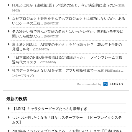
FDEとは何か（連載第1回）／従来のSEと、何が決定的に違うのか
(2026/
08/03)
なぜプロジェクト管理を学んでもプロジェクトは成功しないのか、ある
いはケーキの工程...
(2026/07/28)
冬の冷たい海で叫んだ英雄の名言とはいったい何か。無料版7モデルに
聞いたら微妙だっ...
(2026/07/28)
富士通とNECは「AI需要の手応え」をどう語った？ 2026年下半期の
見通しを考...
(2026/08/03)
「日本IBMのNHK案件失敗は既定路線だった」 メインフレーム大撤
退時代のリスク...
(2026/08/06)
社内データを扱えないAIを卒業 アプリ横断検索で一元化
PR(ITmedia エ
ンタープライズ)
Recommended by
最新の投稿
【LINE】キャラクターグッズたっぷり豪華すぎ
ついつい押したくなる「針なしステープラー」【ビーブレイクシステ
ムズ】
2013年もノベルティブログをよろしくお願いいたします【日本HPさん