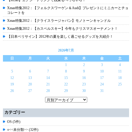
【KLab】エナジードリンクで残業もへっちゃら！
Xmas特集2012：【フォルクスワーゲン＆Audi】プレゼントにミニカーとチョ
コレートを
Xmas特集2012：【クライスラージャパン】モノトーンキャンドル
Xmas特集2012：【カスペルスキー】今年もクリスマスオーナメント！
【日本ベリサイン】2012年の夏を楽しく過ごせるグッズを大紹介！
2026年7月
日
月
火
水
木
金
土
1
2
3
4
5
6
7
8
9
10
11
12
13
14
15
16
17
18
19
20
21
22
23
24
25
26
27
28
29
30
31
カテゴリー
OS (5件)
○<<未分類>> (32件)