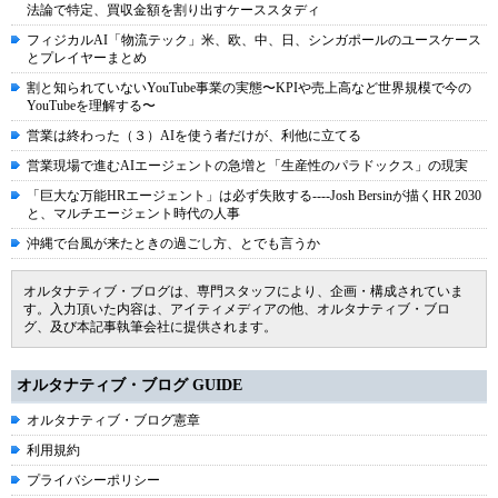
法論で特定、買収金額を割り出すケーススタディ
フィジカルAI「物流テック」米、欧、中、日、シンガポールのユースケース
とプレイヤーまとめ
割と知られていないYouTube事業の実態〜KPIや売上高など世界規模で今の
YouTubeを理解する〜
営業は終わった（３）AIを使う者だけが、利他に立てる
営業現場で進むAIエージェントの急増と「生産性のパラドックス」の現実
「巨大な万能HRエージェント」は必ず失敗する----Josh Bersinが描くHR 2030
と、マルチエージェント時代の人事
沖縄で台風が来たときの過ごし方、とでも言うか
オルタナティブ・ブログは、専門スタッフにより、企画・構成されていま
す。入力頂いた内容は、アイティメディアの他、オルタナティブ・ブロ
グ、及び本記事執筆会社に提供されます。
オルタナティブ・ブログ GUIDE
オルタナティブ・ブログ憲章
利用規約
プライバシーポリシー