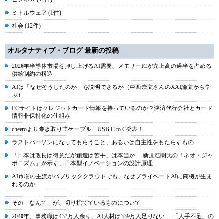
ミドルウェア (1件)
社会 (12件)
オルタナティブ・ブログ 最新の投稿
2026年半導体市場を押し上げるAI需要、メモリーICが売上高の過半を占める
供給制約の構造
AIは「なぜそうしたのか」を説明できるか（中西崇文さんのXAI論文から学
ぶ）
ECサイトはクレジットカード情報を持っているのか？決済代行会社とカード
情報非保持化の仕組み
cheeroより巻き取り式ケーブル USB-C to C発表！
ラストパーソンになってもらうこと、あるいは自主性をもたらすもの
「日本は改良は得意だが創造は苦手」は本当か----新原浩朗氏の「ネオ・ジャ
ポニズム」が示す、日本型イノベーションの設計原理
AI市場の主流がパブリッククラウドでも、なぜプライベートAIに商機が生ま
れるのか
その「なんて」が、切り捨てているものについて
2040年、事務職は437万人余り、AI人材は339万人足りない----「人手不足」の