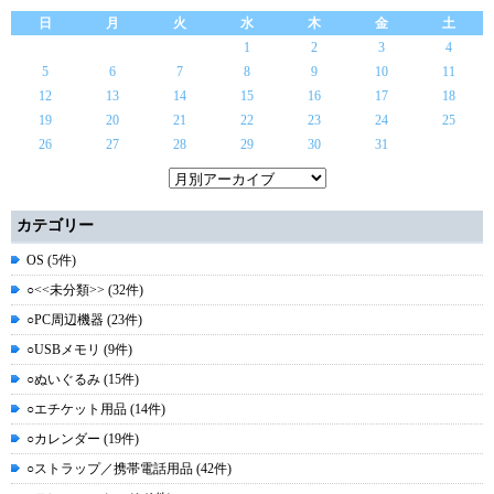
日
月
火
水
木
金
土
1
2
3
4
5
6
7
8
9
10
11
12
13
14
15
16
17
18
19
20
21
22
23
24
25
26
27
28
29
30
31
カテゴリー
OS (5件)
○<<未分類>> (32件)
○PC周辺機器 (23件)
○USBメモリ (9件)
○ぬいぐるみ (15件)
○エチケット用品 (14件)
○カレンダー (19件)
○ストラップ／携帯電話用品 (42件)