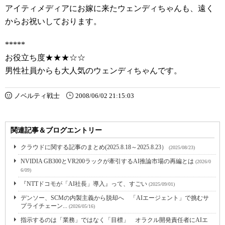
アイティメディアにお嫁に来たウェンディちゃんも、遠く
からお祝いしております。
*****
お役立ち度★★★☆☆
男性社員からも大人気のウェンディちゃんです。
ノベルティ戦士
2008/06/02 21:15:03
関連記事＆ブログエントリー
クラウドに関する記事のまとめ(2025.8.18～2025.8.23）
(2025/08/23)
NVIDIA GB300とVR200ラックが牽引するAI推論市場の再編とは
(2026/0
6/09)
『NTTドコモが「AI社長」導入』って、すごい
(2025/09/01)
デンソー、SCMの内製主義から脱却へ 「AIエージェント」で挑むサ
プライチェーン...
(2026/05/16)
指示するのは「業務」ではなく「目標」 オラクル開発責任者にAIエ