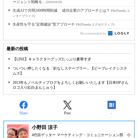
ージェント戦略を...
(2026/04/29)
生成AIで月間2000時間削減 成功企業のアプローチとは？
PR(ITmedia エ
ンタープライズ)
生産性を守る“定期健診”型アプローチ
PR(ITmedia エグゼクティブ)
Recommended by
最新の投稿
【LINE】キャラクターグッズたっぷり豪華すぎ
ついつい押したくなる「針なしステープラー」【ビーブレイクシステ
ムズ】
2013年もノベルティブログをよろしくお願いいたします【日本HPさん
ロゴ入り紅白まんじゅう】
Share
Post
-
小野田 涼子
4代目ゲッター マーケティング・コミュニケーション部 小