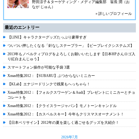
野田涼子＆ターゲティング・メディア編集部 翁長 潤（お
なが じゅん）
» 詳しいプロフィール
最近のエントリー
【LINE】キャラクターグッズたっぷり豪華すぎ
ついつい押したくなる「針なしステープラー」【ビーブレイクシステムズ】
2013年もノベルティブログをよろしくお願いいたします【日本HPさんロゴ入
り紅白まんじゅう】
スマートフォン操作が可能な手袋 3選
Xmas特集2012：【SUBARU】ぶつからないミニカー
【KLab】エナジードリンクで残業もへっちゃら！
Xmas特集2012：【フォルクスワーゲン＆Audi】プレゼントにミニカーとチョ
コレートを
Xmas特集2012：【クライスラージャパン】モノトーンキャンドル
Xmas特集2012：【カスペルスキー】今年もクリスマスオーナメント！
【日本ベリサイン】2012年の夏を楽しく過ごせるグッズを大紹介！
2026年7月