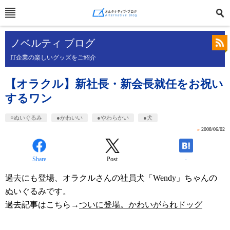
ノベルティ ブログ
IT企業の楽しいグッズをご紹介
【オラクル】新社長・新会長就任をお祝い
するワン
○ぬいぐるみ
●かわいい
●やわらかい
●犬
»
2008/06/02
Share
Post
-
過去にも登場、オラクルさんの社員犬「Wendy」ちゃんの
ぬいぐるみです。
過去記事はこちら→
ついに登場。かわいがられドッグ