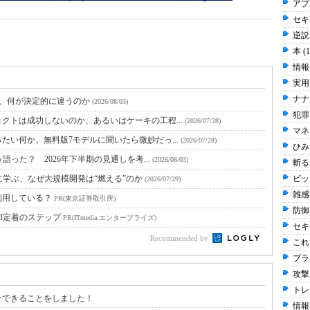
アプ
セキュ
逆説 
本 (
情報
実用
ナナ
と、何が決定的に違うのか
(2026/08/03)
犯罪 
クトは成功しないのか、あるいはケーキの工程...
(2026/07/28)
マネ
たい何か。無料版7モデルに聞いたら微妙だっ...
(2026/07/28)
ひみち
語った？ 2026年下半期の見通しを考...
(2026/08/03)
斬る 
に学ぶ、なぜ大規模開発は“燃える”のか
ビッ
(2026/07/29)
雑感 
利用している？
PR(東京証券取引所)
防御 
I定着のステップ
PR(ITmedia エンタープライズ)
セキ
Recommended by
これだ
プラ
攻撃 
トレ
今できることをしました！
情報