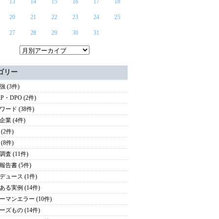
13
14
15
16
17
18
20
21
22
23
24
25
27
28
29
30
31
ゴリー
 (3件)
P・DPO (2件)
ワード (38件)
企業 (4件)
(2件)
(8件)
査 (11件)
報告書 (5件)
デュース (1件)
ある実例 (14件)
ーマンエラー (10件)
ーズもの (14件)