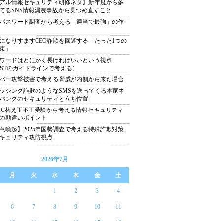
アル情報セキュリティ研修ネタ】新年度から多
てるSNS情報漏洩事故から見つめ直すこと
パスワード調査から考える「適当で最強」の作
になりすますCEO詐欺を回避する「たった1つの
束」
ワードはとにかく長ければいいという視点
ISTのガイドラインで考える）
バー攻撃被害で考える脅威が内側から来た場合
ッシング詐欺のようなSMSを送ってくる本家ネ
バンクのセキュリティと立ち位置
EIC替え玉不正受験から考える情報セキュリティ
の勘違いポイント
意喚起】2025年国勢調査で考える特殊詐欺対策
キュリティ攻防視点
2026年7月
月
火
水
木
金
土
1
2
3
4
6
7
8
9
10
11