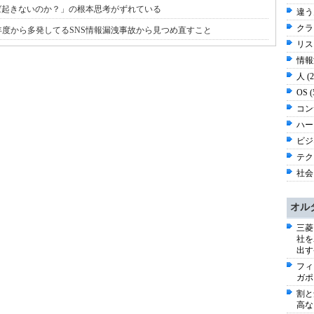
ば起きないのか？」の根本思考がずれている
違う
クラ
度から多発してるSNS情報漏洩事故から見つめ直すこと
リスク
情報漏
人 (
OS 
コン
ハー
ビジネ
テク
社会 
オル
三菱
社を
出す
フィ
ガポ
割と
高な