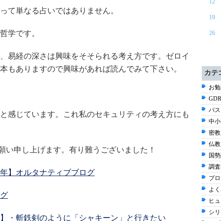
12
って単なる占いではありません。
19
哲学です。
26
、易経の深さは興味をそそられる考え方です。ゼロイ
本もありますので興味があれば読んでみて下さい。
カテ
お勉強
GDR
パス
と感じています。これ私のセキュリティの考え方にも
中小
密教 
仏教 
お願い申し上げます。有り難うございました！
国勢調
調査
年】オルタナティブブログ
プロ
よく
グ
ヒュ
シリ
】・斬鉄剣のように「シャキーン」と行きたい