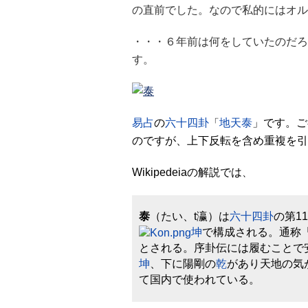
の直前でした。なので私的にはオル
・・・６年前は何をしていたのだろ
す。
易占
の
六十四卦
「
地天泰
」です。ご
のですが、上下反転を含め重複を引
Wikipedeiaの解説では
、
泰
（たい、t瀛）は
六十四卦
の第1
坤
で構成される。通称
とされる。序卦伝には履むことで
坤
、下に陽剛の
乾
があり天地の気
て国内で使われている。