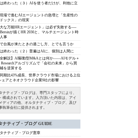
は終わった（３）AIを使う者だけが、利他に立
現場で進むAIエージェントの急増と「生産性の
ドックス」の現実
大な万能HRエージェント」は必ず失敗する----
sh Bersinが描くHR 2030と、マルチエージェント時
人事
で台風が来たときの過ごし方、とでも言うか
は終わった（２）普遍はAIに、個別は人間に
全解説】AI駆動型M&Aとは何か――AIモデル＋
ep Researchアルゴリズムで「会社の未来」から買
補を逆算する
同期比43%成長、世界クラウド市場における上位
シェアとネオクラウド企業9社の影響
タナティブ・ブログは、専門スタッフにより、
・構成されています。入力頂いた内容は、アイ
メディアの他、オルタナティブ・ブログ、及び
事執筆会社に提供されます。
タナティブ・ブログ GUIDE
タナティブ・ブログ憲章