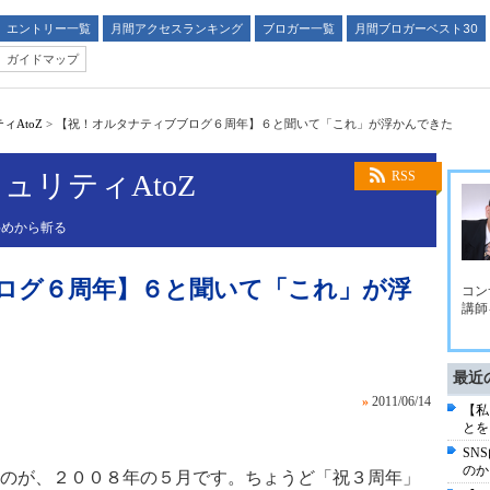
エントリー一覧
月間アクセスランキング
ブロガー一覧
月間ブロガーベスト30
ガイドマップ
AtoZ
>
【祝！オルタナティブブログ６周年】６と聞いて「これ」が浮かんできた
ュリティAtoZ
RSS
斜めから斬る
ログ６周年】６と聞いて「これ」が浮
コン
講師
最近
»
2011/06/14
【私
とを
SN
のか
のが、２００８年の５月です。ちょうど「祝３周年」