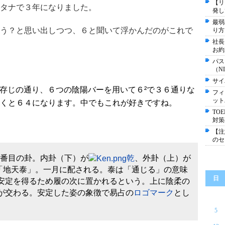
【リ
タナで３年になりました。
発し
最弱
う？と思い出しつつ、６と聞いて浮かんだのがこれで
り方
社長
お約
パス
（N
サイ
存じの通り、６つの陰陽バーを用いて６²で３６通りな
フィ
ット
くと６４になります。中でもこれが好きですね。
TO
対策
【注
のセ
1番目の卦。内卦（下）が
乾
、外卦（上）が
「地天泰」。一月に配される。泰は「通じる」の意味
日
安定を得るため履の次に置かれるという。上に陰柔の
が交わる。安定した姿の象徴で易占の
ロゴマーク
とし
5