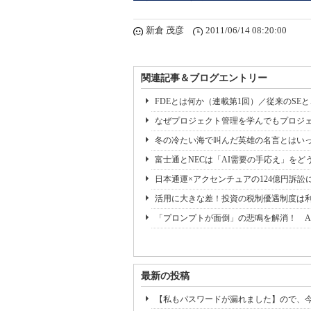
新倉 茂彦
2011/06/14 08:20:00
関連記事＆ブログエントリー
FDEとは何か（連載第1回）／従来のSE
なぜプロジェクト管理を学んでもプロジェ
冬の冷たい海で叫んだ英雄の名言とはいっ
富士通とNECは「AI需要の手応え」をどう
日本通運×アクセンチュアの124億円訴訟
活用に大きな差！投資の税制優遇制度は
「プロンプトが面倒」の悲鳴を解消！ A
最新の投稿
【私もパスワードが漏れました】ので、