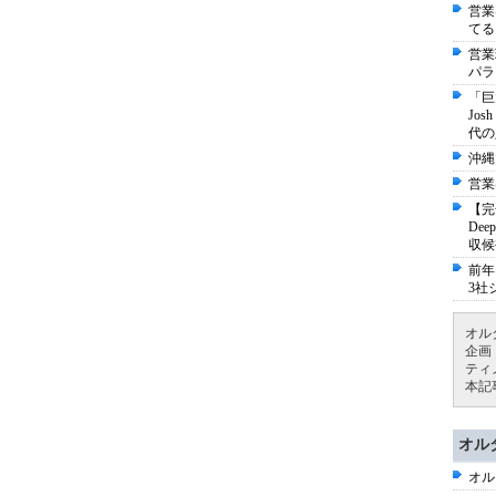
営業
てる
営業
パラ
「巨
Jo
代の
沖縄
営業
【完
De
収候
前年
3社
オル
企画
ティ
本記
オル
オル