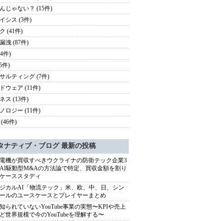
んじゃない？ (15件)
イシス (3件)
 (41件)
洩 (87件)
24件)
(5件)
サルティング (7件)
ドウェア (11件)
ス (13件)
ノロジー (11件)
(46件)
タナティブ・ブログ 最新の投稿
電機が買収すべきウクライナの防衛テック企業3
AI駆動型M&Aの方法論で特定、買収金額を割り
ケーススタディ
ジカルAI「物流テック」米、欧、中、日、シン
ールのユースケースとプレイヤーまとめ
知られていないYouTube事業の実態〜KPIや売上
ど世界規模で今のYouTubeを理解する〜