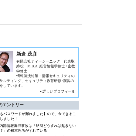
新倉 茂彦
有限会社ティーシーニック
代表取
締役 M.B.A. 経営情報学修士 / 密教
学修士
情報漏洩対策・情報セキュリティの
サルティング、セキュリティ教育研修･演習の
をしています。
» 詳しいプロフィール
のエントリー
もパスワードが漏れました】ので、今できるこ
しました！
S内部情報漏洩事故は「結局どうすれば起きない
？」の根本思考がずれている