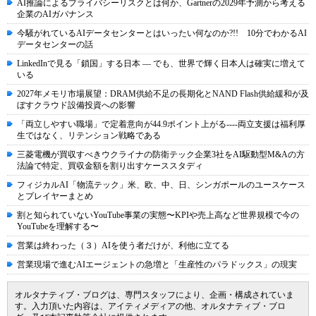
AI推論によるプライバシーリスクとは何か、Gartnerの2029年予測から考える
企業のAIガバナンス
今騒がれているAIデータセンターとはいったい何なのか?!! 10分でわかるAI
データセンターの話
LinkedInで見る「鎖国」する日本 ― でも、世界で輝く日本人は確実に増えて
いる
2027年メモリ市場展望：DRAM供給不足の長期化とNAND Flash供給緩和が及
ぼすクラウド設備投資への影響
「両立しやすい職場」で定着意向が44.9ポイント上がる----両立支援は福利厚
生ではなく、リテンション戦略である
三菱電機が買収すべきウクライナの防衛テック企業3社をAI駆動型M&Aの方
法論で特定、買収金額を割り出すケーススタディ
フィジカルAI「物流テック」米、欧、中、日、シンガポールのユースケース
とプレイヤーまとめ
割と知られていないYouTube事業の実態〜KPIや売上高など世界規模で今の
YouTubeを理解する〜
営業は終わった（３）AIを使う者だけが、利他に立てる
営業現場で進むAIエージェントの急増と「生産性のパラドックス」の現実
オルタナティブ・ブログは、専門スタッフにより、企画・構成されていま
す。入力頂いた内容は、アイティメディアの他、オルタナティブ・ブロ