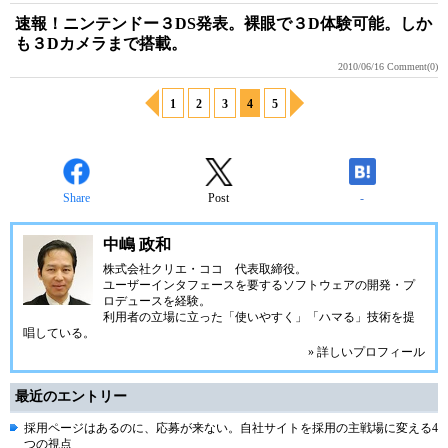
速報！ニンテンドー３DS発表。裸眼で３D体験可能。しか
も３Dカメラまで搭載。
2010/06/16
Comment(0)
1
2
3
4
5
Share
Post
-
中嶋 政和
株式会社クリエ・ココ
代表取締役。
ユーザーインタフェースを要するソフトウェアの開発・プ
ロデュースを経験。
利用者の立場に立った「使いやすく」「ハマる」技術を提
唱している。
» 詳しいプロフィール
最近のエントリー
採用ページはあるのに、応募が来ない。自社サイトを採用の主戦場に変える4
つの視点