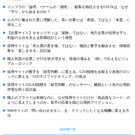
インフラの「論理」×ゲームの「感情」。顧客を熱狂させるUI/UXは、なぜ
「守り」から始まるのか？
ムカデに噛まれた夜に理解した。良い仕事とは「表面」ではなく「本質」に
潜ること
【企業サイト】セキュリティは「保険」ではない。地方企業の信用を守り、
利益の土台を支える防御設計という発想
採用サイトは「求人票の置き場」ではない。物語と数字を融合させ、情報収
集を「楽しませる」設計論
職人気質の企業こそUIを研ぎ澄ませ。現場の凄みを「1秒」で伝えるビジュ
アル・ロジック
採用サイトの数字を「経営判断」に変える。GA4指標を歩留まり改善のロジ
ックに変える「UI/UXリファクタリング」の視点
採用サイトのGA4指標を「経営判断」のセンサーへ。離脱という名の心理的
停電を防ぐ設計論
職人のプライドは本物なのに、なぜ採用サイトだけが「低品質なコード」の
ように見えてしまうのか。若手の応募を阻む心理的フリクション。
Webサイトの「問い合わせボタン」を、クリックしたくなる報酬に変える方
法
2026年7月