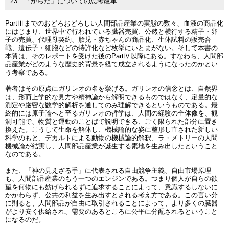
23 「からだ」についての思考改革
PartⅢまでのおどろおどろしい人間部品産業の実態の数々、血液の商品化
にはじまり、世界中で行われている臓器売買、公然と横行する精子・卵
子の売買、代理母契約、胎児・赤ちゃんの商品化、生体試料の販売合
戦、遺伝子・細胞などの特許化など枚挙にいとまがない。そして本書の
本質は、そのレポートを受けた後のPartⅣ以降にある。すなわち、人間部
品産業がどのような歴史的背景を経て成立されるようになったのかとい
う考察である。
著者はその原点にガリレオの名を挙げる。ガリレオの信念とは、自然界
は、形而上学的な見方や精神論から解明できるものではなく、定量的な
測定や厳密な数学的解析を通してのみ理解できるというものである。最
終的には原子論へと至るガリレオの哲学は、人間の経験の全体像を、観
測可能で、物質と運動のことばで説明できる、ごく限られた部分に置き
換えた。こうして生命を解体し、機械論的な姿に整形し直された新しい
科学のもと、デカルトによる動物の機械論的解釈、ラ・メトリーの人間
機械論が結実し、人間部品産業が誕生する素地を生み出したということ
なのである。
また、「神の見えざる手」に代表される自由競争主義、自由市場原理
も、人間部品産業のもう一つのエンジンである。つまり個人が自らの欲
望を何物にも妨げられるずに追求することによって、意識するしないに
かかわらず、公共の利益を生み出すとされる考え方である。この言い分
に則ると、人間部品が自由に取引されることによって、より多くの臓器
がより安く供給され、需要のあるところに公平に分配されるということ
になるのだ。