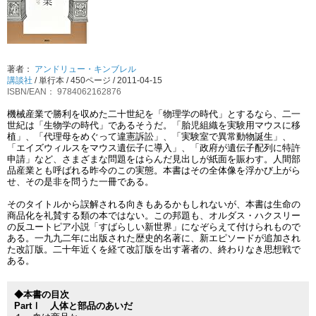
著者：
アンドリュー・キンブレル
講談社
/
単行本
/ 450ページ / 2011-04-15
ISBN/EAN： 9784062162876
機械産業で勝利を収めた二十世紀を「物理学の時代」とするなら、二一
世紀は「生物学の時代」であるそうだ。「胎児組織を実験用マウスに移
植」、「代理母をめぐって違憲訴訟」、「実験室で異常動物誕生」、
「エイズウィルスをマウス遺伝子に導入」、「政府が遺伝子配列に特許
申請」など、さまざまな問題をはらんだ見出しが紙面を賑わす。人間部
品産業とも呼ばれる昨今のこの実態。本書はその全体像を浮かび上がら
せ、その是非を問うた一冊である。
そのタイトルから誤解される向きもあるかもしれないが、本書は生命の
商品化を礼賛する類の本ではない。この邦題も、オルダス・ハクスリー
の反ユートピア小説「すばらしい新世界」になぞらえて付けられもので
ある。一九九二年に出版された歴史的名著に、新エピソードが追加され
た改訂版。二十年近くを経て改訂版を出す著者の、終わりなき思想戦で
ある。
◆本書の目次
PartⅠ 人体と部品のあいだ