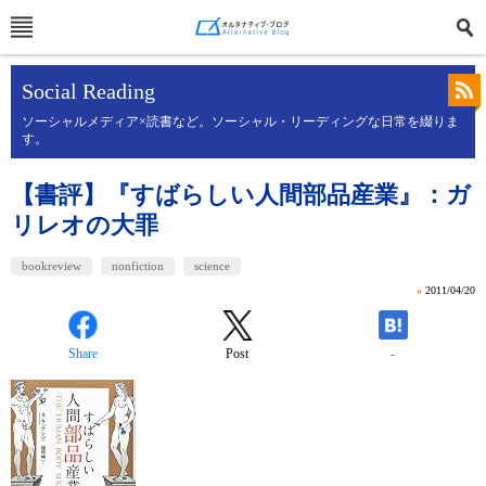
Social Reading
ソーシャルメディア×読書など。ソーシャル・リーディングな日常を綴りま
す。
【書評】『すばらしい人間部品産業』：ガ
リレオの大罪
bookreview
nonfiction
science
»
2011/04/20
Share
Post
-