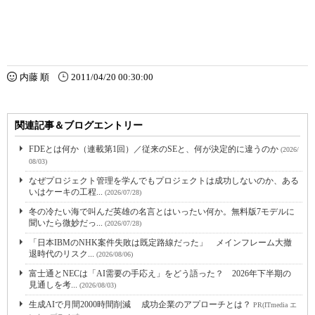
内藤 順
2011/04/20 00:30:00
関連記事＆ブログエントリー
FDEとは何か（連載第1回）／従来のSEと、何が決定的に違うのか
(2026/
08/03)
なぜプロジェクト管理を学んでもプロジェクトは成功しないのか、ある
いはケーキの工程...
(2026/07/28)
冬の冷たい海で叫んだ英雄の名言とはいったい何か。無料版7モデルに
聞いたら微妙だっ...
(2026/07/28)
「日本IBMのNHK案件失敗は既定路線だった」 メインフレーム大撤
退時代のリスク...
(2026/08/06)
富士通とNECは「AI需要の手応え」をどう語った？ 2026年下半期の
見通しを考...
(2026/08/03)
生成AIで月間2000時間削減 成功企業のアプローチとは？
PR(ITmedia エ