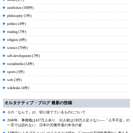
nonfiction (108件)
philosophy (1件)
politics (4件)
reading (7件)
religion (4件)
science (70件)
self-development (7件)
socialmedia (14件)
sports (5件)
web (3件)
wikileaks (4件)
オルタナティブ・ブログ 最新の投稿
その「なんて」が、切り捨てているものについて
2040年、事務職は437万人余り、AI人材は339万人足りない----「人手不足」の
一言では語れない、日本の労働市場の本当の姿