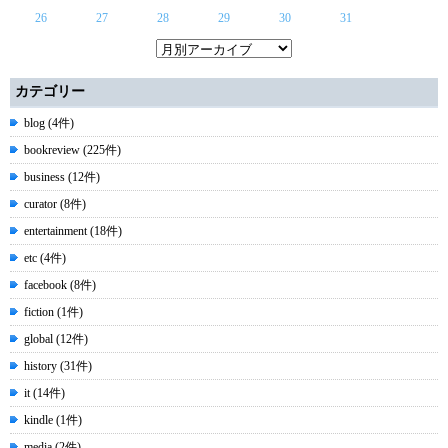
26
27
28
29
30
31
カテゴリー
blog (4件)
bookreview (225件)
business (12件)
curator (8件)
entertainment (18件)
etc (4件)
facebook (8件)
fiction (1件)
global (12件)
history (31件)
it (14件)
kindle (1件)
media (2件)