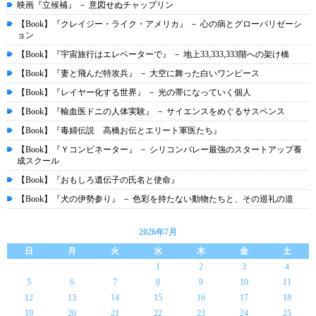
映画『立候補』 － 意図せぬチャップリン
【Book】『クレイジー・ライク・アメリカ』 － 心の病とグローバリゼーシ
ョン
【Book】『宇宙旅行はエレベーターで』 － 地上33,333,333階への架け橋
【Book】『妻と飛んだ特攻兵』 － 大空に舞った白いワンピース
【Book】『レイヤー化する世界』 － 光の帯になっていく個人
【Book】『輸血医ドニの人体実験』 － サイエンスをめぐるサスペンス
【Book】『毒婦伝説 高橋お伝とエリート軍医たち』
【Book】『Ｙコンビネーター』 － シリコンバレー最強のスタートアップ養
成スクール
【Book】『おもしろ遺伝子の氏名と使命』
【Book】『犬の伊勢参り』 － 色彩を持たない動物たちと、その巡礼の道
2026年7月
日
月
火
水
木
金
土
1
2
3
4
5
6
7
8
9
10
11
12
13
14
15
16
17
18
19
20
21
22
23
24
25