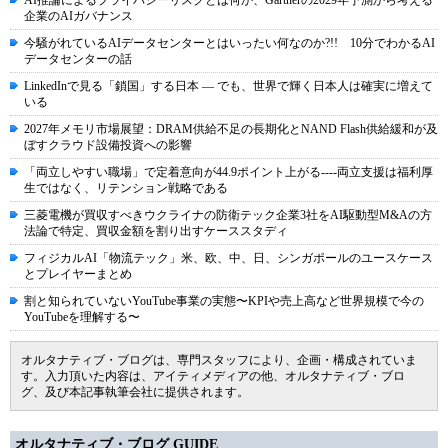
AI推論によるプライバシーリスクとは何か、Gartnerの2029年予測から考える
企業のAIガバナンス
今騒がれているAIデータセンターとはいったい何なのか?!! 10分でわかるAI
データセンターの話
LinkedInで見る「鎖国」する日本 ― でも、世界で輝く日本人は確実に増えて
いる
2027年メモリ市場展望：DRAM供給不足の長期化とNAND Flash供給緩和が及
ぼすクラウド設備投資への影響
「両立しやすい職場」で定着意向が44.9ポイント上がる----両立支援は福利厚
生ではなく、リテンション戦略である
三菱電機が買収すべきウクライナの防衛テック企業3社をAI駆動型M&Aの方
法論で特定、買収金額を割り出すケーススタディ
フィジカルAI「物流テック」米、欧、中、日、シンガポールのユースケース
とプレイヤーまとめ
割と知られていないYouTube事業の実態〜KPIや売上高など世界規模で今の
YouTubeを理解する〜
オルタナティブ・ブログは、専門スタッフにより、企画・構成されていま
す。入力頂いた内容は、アイティメディアの他、オルタナティブ・ブロ
グ、及び本記事執筆会社に提供されます。
オルタナティブ・ブログ GUIDE