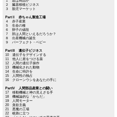
１ 血は商品か
２ 臓器移植ビジネス
３ 胎児マーケット
PartⅡ 赤ちゃん製造工場
４ 赤子産業
５ 生命の種
６ 卵子の値段
７ 胚は人間といえるだろうか？
８ 出産機械の誕生
９ パーフェクト・ベビー
PartⅢ 遺伝子ビジネス
10 遺伝子をデザインする
11 他人に差をつける薬
12 人間の遺伝子操作
13 機械化された動物
14 生命に特許を
15 人間性の独占
16 クローンウシをあなたの手に
PartⅣ 人間部品産業との闘い
17 移動機械と神の見えざる手
18 機械論的な「からだ」
19 人間モーター
20 貪欲主義
21 悪魔の工場
22 岐路に立つ