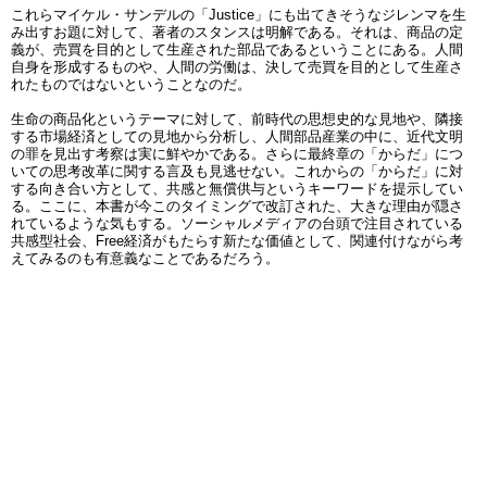
これらマイケル・サンデルの「Justice」にも出てきそうなジレンマを生
み出すお題に対して、著者のスタンスは明解である。それは、商品の定
義が、売買を目的として生産された部品であるということにある。人間
自身を形成するものや、人間の労働は、決して売買を目的として生産さ
れたものではないということなのだ。
生命の商品化というテーマに対して、前時代の思想史的な見地や、隣接
する市場経済としての見地から分析し、人間部品産業の中に、近代文明
の罪を見出す考察は実に鮮やかである。さらに最終章の「からだ」につ
いての思考改革に関する言及も見逃せない。これからの「からだ」に対
する向き合い方として、共感と無償供与というキーワードを提示してい
る。ここに、本書が今このタイミングで改訂された、大きな理由が隠さ
れているような気もする。ソーシャルメディアの台頭で注目されている
共感型社会、Free経済がもたらす新たな価値として、関連付けながら考
えてみるのも有意義なことであるだろう。