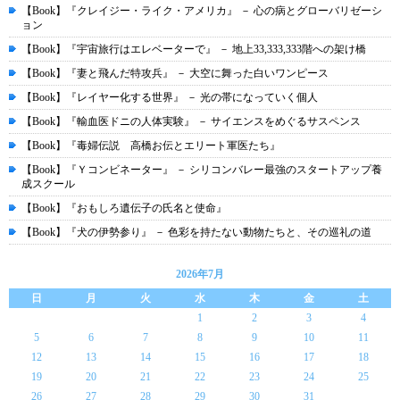
【Book】『クレイジー・ライク・アメリカ』 － 心の病とグローバリゼーシ
ョン
【Book】『宇宙旅行はエレベーターで』 － 地上33,333,333階への架け橋
【Book】『妻と飛んだ特攻兵』 － 大空に舞った白いワンピース
【Book】『レイヤー化する世界』 － 光の帯になっていく個人
【Book】『輸血医ドニの人体実験』 － サイエンスをめぐるサスペンス
【Book】『毒婦伝説 高橋お伝とエリート軍医たち』
【Book】『Ｙコンビネーター』 － シリコンバレー最強のスタートアップ養
成スクール
【Book】『おもしろ遺伝子の氏名と使命』
【Book】『犬の伊勢参り』 － 色彩を持たない動物たちと、その巡礼の道
2026年7月
日
月
火
水
木
金
土
1
2
3
4
5
6
7
8
9
10
11
12
13
14
15
16
17
18
19
20
21
22
23
24
25
26
27
28
29
30
31