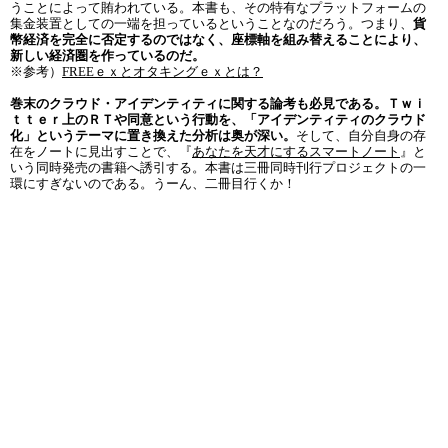
うことによって賄われている。本書も、その特有なプラットフォームの
集金装置としての一端を担っているということなのだろう。つまり、
貨
幣経済を完全に否定するのではなく、座標軸を組み替えることにより、
新しい経済圏を作っているのだ。
※参考）
FREEｅｘとオタキングｅｘとは？
巻末のクラウド・アイデンティティに関する論考も必見である。Ｔｗｉ
ｔｔｅｒ上のＲＴや同意という行動を、「アイデンティティのクラウド
化」というテーマに置き換えた分析は奥が深い。
そして、自分自身の存
在をノートに見出すことで、『
あなたを天才にするスマートノート
』と
いう同時発売の書籍へ誘引する。本書は三冊同時刊行プロジェクトの一
環にすぎないのである。うーん、二冊目行くか！