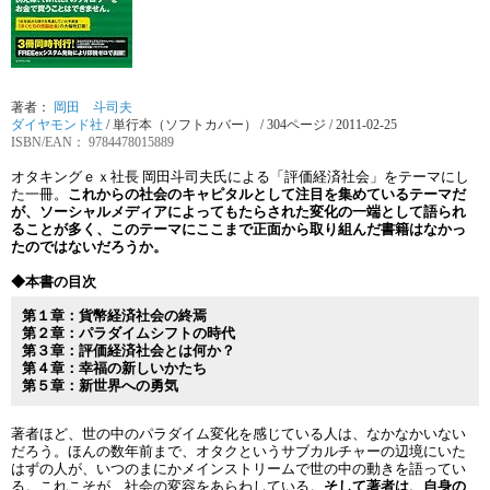
著者：
岡田 斗司夫
ダイヤモンド社
/
単行本（ソフトカバー）
/ 304ページ / 2011-02-25
ISBN/EAN： 9784478015889
オタキングｅｘ社長 岡田斗司夫氏による「評価経済社会」をテーマにし
た一冊。
これからの社会のキャピタルとして注目を集めているテーマだ
が、ソーシャルメディアによってもたらされた変化の一端として語られ
ることが多く、このテーマにここまで正面から取り組んだ書籍はなかっ
たのではないだろうか。
◆本書の目次
第１章：貨幣経済社会の終焉
第２章：パラダイムシフトの時代
第３章：評価経済社会とは何か？
第４章：幸福の新しいかたち
第５章：新世界への勇気
著者ほど、世の中のパラダイム変化を感じている人は、なかなかいない
だろう。ほんの数年前まで、オタクというサブカルチャーの辺境にいた
はずの人が、いつのまにかメインストリームで世の中の動きを語ってい
る。これこそが、社会の変容をあらわしている。
そして著者は、自身の