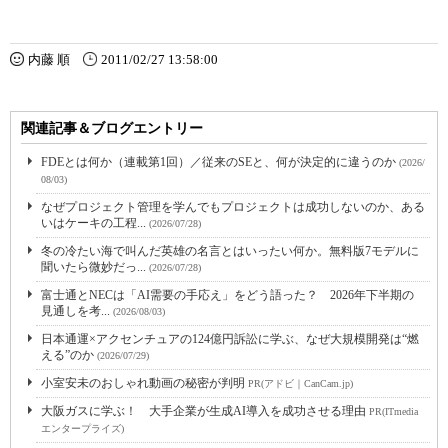
内藤 順
2011/02/27 13:58:00
関連記事＆ブログエントリー
FDEとは何か（連載第1回）／従来のSEと、何が決定的に違うのか
(2026/
08/03)
なぜプロジェクト管理を学んでもプロジェクトは成功しないのか、ある
いはケーキの工程...
(2026/07/28)
冬の冷たい海で叫んだ英雄の名言とはいったい何か。無料版7モデルに
聞いたら微妙だっ...
(2026/07/28)
富士通とNECは「AI需要の手応え」をどう語った？ 2026年下半期の
見通しを考...
(2026/08/03)
日本通運×アクセンチュアの124億円訴訟に学ぶ、なぜ大規模開発は“燃
える”のか
(2026/07/29)
小室安未のおしゃれ動画の秘密が判明
PR(アドビ｜CanCam.jp)
大阪ガスに学ぶ！ 大手企業が生成AI導入を成功させる理由
PR(ITmedia
エンタープライズ)