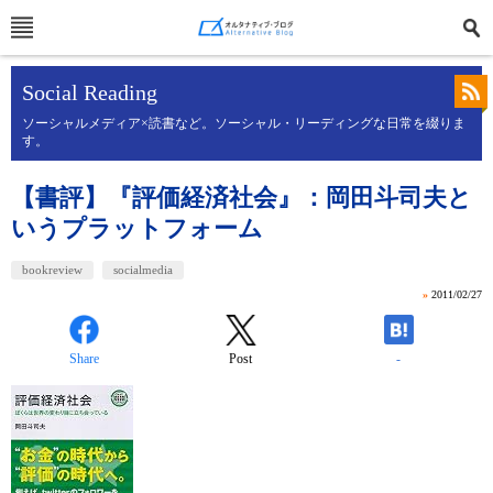
Social Reading
ソーシャルメディア×読書など。ソーシャル・リーディングな日常を綴りま
す。
【書評】『評価経済社会』：岡田斗司夫と
いうプラットフォーム
bookreview
socialmedia
»
2011/02/27
Share
Post
-