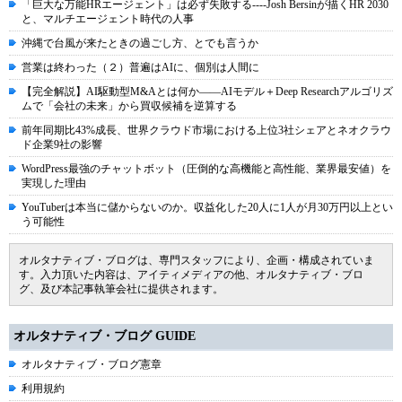
「巨大な万能HRエージェント」は必ず失敗する----Josh Bersinが描くHR 2030
と、マルチエージェント時代の人事
沖縄で台風が来たときの過ごし方、とでも言うか
営業は終わった（２）普遍はAIに、個別は人間に
【完全解説】AI駆動型M&Aとは何か――AIモデル＋Deep Researchアルゴリズ
ムで「会社の未来」から買収候補を逆算する
前年同期比43%成長、世界クラウド市場における上位3社シェアとネオクラウ
ド企業9社の影響
WordPress最強のチャットボット（圧倒的な高機能と高性能、業界最安値）を
実現した理由
YouTuberは本当に儲からないのか。収益化した20人に1人が月30万円以上とい
う可能性
オルタナティブ・ブログは、専門スタッフにより、企画・構成されていま
す。入力頂いた内容は、アイティメディアの他、オルタナティブ・ブロ
グ、及び本記事執筆会社に提供されます。
オルタナティブ・ブログ GUIDE
オルタナティブ・ブログ憲章
利用規約