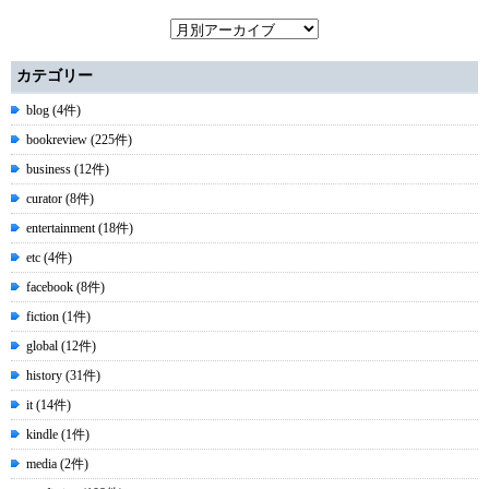
カテゴリー
blog (4件)
bookreview (225件)
business (12件)
curator (8件)
entertainment (18件)
etc (4件)
facebook (8件)
fiction (1件)
global (12件)
history (31件)
it (14件)
kindle (1件)
media (2件)