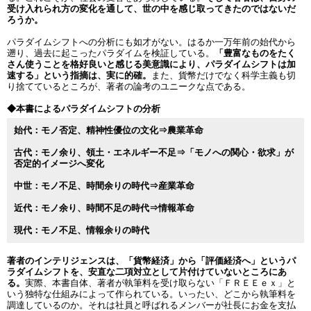
受け入れられ方の変化を通して、世の中を感じ取ってきたのではないだ
ろうか。
パラダイムシフトへの分析にも如才がない。はるか一万年前の始代から
遡り、過去に起こったパラダイムを検証している。
「豊富なものをたく
さん使うことを格好良いと感じる美意識により、パラダイムシフトは加
速する」という指摘は、実に的確。
また、貨幣だけでなく科学主義も切
り捨てているところが、著者の論考のユニークな点である。
◆本書によるパラダイムシフトの分析
始代：モノ否定、精神性優位の文化⇒農業革命
古代：モノ余り、領土・エネルギー不足⇒「モノへの関心・欲求」が
否定的イメージへ変化
中世：モノ不足、時間余りの時代⇒産業革命
近代：モノ余り、時間不足の時代⇒情報革命
現代：モノ不足、情報余りの時代
著者のインテリジェンスは、「貨幣経済」から「評価経済へ」というパ
ラダイムシフトを、安直な二項対立として片付けていないところにあ
る。
実際、本書自体、著者が執筆料を受け取らない「ＦＲＥＥｅｘ」と
いう独特な仕組みによって作られている。いったい、どこから執筆料を
調達しているのか。それは社員と呼ばれるメンバーが社長にお金を支払