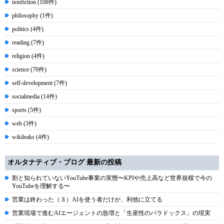
nonfiction (108件)
philosophy (1件)
politics (4件)
reading (7件)
religion (4件)
science (70件)
self-development (7件)
socialmedia (14件)
sports (5件)
web (3件)
wikileaks (4件)
オルタナティブ・ブログ 最新の投稿
割と知られていないYouTube事業の実態〜KPIや売上高など世界規模で今の
YouTubeを理解する〜
営業は終わった（３）AIを使う者だけが、利他に立てる
営業現場で進むAIエージェントの急増と「生産性のパラドックス」の現実