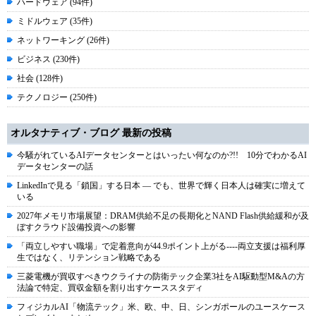
ハードウェア (94件)
ミドルウェア (35件)
ネットワーキング (26件)
ビジネス (230件)
社会 (128件)
テクノロジー (250件)
オルタナティブ・ブログ 最新の投稿
今騒がれているAIデータセンターとはいったい何なのか?!! 10分でわかるAI
データセンターの話
LinkedInで見る「鎖国」する日本 ― でも、世界で輝く日本人は確実に増えて
いる
2027年メモリ市場展望：DRAM供給不足の長期化とNAND Flash供給緩和が及
ぼすクラウド設備投資への影響
「両立しやすい職場」で定着意向が44.9ポイント上がる----両立支援は福利厚
生ではなく、リテンション戦略である
三菱電機が買収すべきウクライナの防衛テック企業3社をAI駆動型M&Aの方
法論で特定、買収金額を割り出すケーススタディ
フィジカルAI「物流テック」米、欧、中、日、シンガポールのユースケース