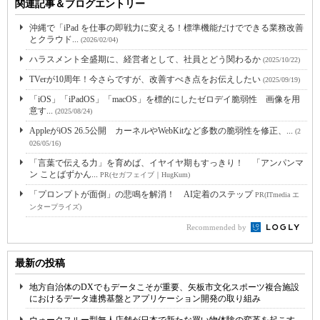
関連記事＆ブログエントリー
沖縄で「iPad を仕事の即戦力に変える！標準機能だけでできる業務改善
とクラウド...
(2026/02/04)
ハラスメント全盛期に、経営者として、社員とどう関わるか
(2025/10/22)
TVerが10周年！今さらですが、改善すべき点をお伝えしたい
(2025/09/19)
「iOS」「iPadOS」「macOS」を標的にしたゼロデイ脆弱性 画像を用
意す...
(2025/08/24)
AppleがiOS 26.5公開 カーネルやWebKitなど多数の脆弱性を修正、...
(2
026/05/16)
「言葉で伝える力」を育めば、イヤイヤ期もすっきり！ 「アンパンマ
ン ことばずかん...
PR(セガフェイブ｜HugKum)
「プロンプトが面倒」の悲鳴を解消！ AI定着のステップ
PR(ITmedia エ
ンタープライズ)
Recommended by
最新の投稿
地方自治体のDXでもデータこそが重要、矢板市文化スポーツ複合施設
におけるデータ連携基盤とアプリケーション開発の取り組み