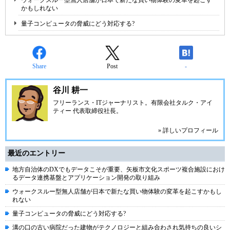
ウォークスルー型無人店舗が日本で新たな買い物体験の変革を起こす
かもしれない
量子コンピュータの脅威にどう対応する?
Share
Post
-
谷川 耕一
フリーランス・ITジャーナリスト。有限会社タルク・アイ
ティー 代表取締役社長。
» 詳しいプロフィール
最近のエントリー
地方自治体のDXでもデータこそが重要、矢板市文化スポーツ複合施設におけ
るデータ連携基盤とアプリケーション開発の取り組み
ウォークスルー型無人店舗が日本で新たな買い物体験の変革を起こすかもし
れない
量子コンピュータの脅威にどう対応する?
溝の口の古い病院だった建物がテクノロジーと組み合わされ気持ちの良いシ