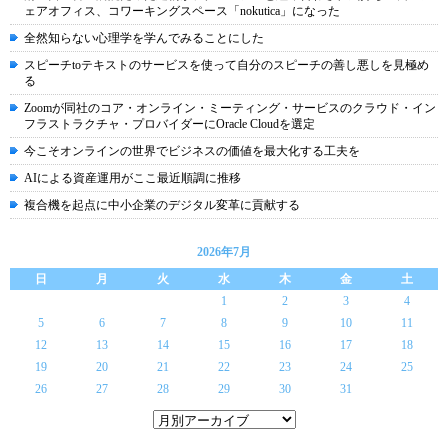
ェアオフィス、コワーキングスペース「nokutica」になった
全然知らない心理学を学んでみることにした
スピーチtoテキストのサービスを使って自分のスピーチの善し悪しを見極め
る
Zoomが同社のコア・オンライン・ミーティング・サービスのクラウド・イン
フラストラクチャ・プロバイダーにOracle Cloudを選定
今こそオンラインの世界でビジネスの価値を最大化する工夫を
AIによる資産運用がここ最近順調に推移
複合機を起点に中小企業のデジタル変革に貢献する
2026年7月
日
月
火
水
木
金
土
1
2
3
4
5
6
7
8
9
10
11
12
13
14
15
16
17
18
19
20
21
22
23
24
25
26
27
28
29
30
31