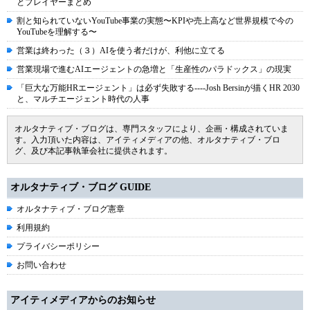
とプレイヤーまとめ
割と知られていないYouTube事業の実態〜KPIや売上高など世界規模で今の
YouTubeを理解する〜
営業は終わった（３）AIを使う者だけが、利他に立てる
営業現場で進むAIエージェントの急増と「生産性のパラドックス」の現実
「巨大な万能HRエージェント」は必ず失敗する----Josh Bersinが描くHR 2030
と、マルチエージェント時代の人事
オルタナティブ・ブログは、専門スタッフにより、企画・構成されていま
す。入力頂いた内容は、アイティメディアの他、オルタナティブ・ブロ
グ、及び本記事執筆会社に提供されます。
オルタナティブ・ブログ GUIDE
オルタナティブ・ブログ憲章
利用規約
プライバシーポリシー
お問い合わせ
アイティメディアからのお知らせ