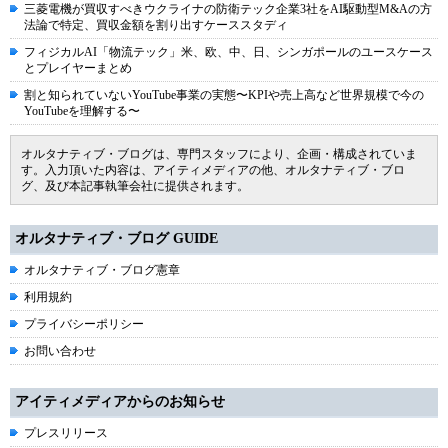
三菱電機が買収すべきウクライナの防衛テック企業3社をAI駆動型M&Aの方
法論で特定、買収金額を割り出すケーススタディ
フィジカルAI「物流テック」米、欧、中、日、シンガポールのユースケース
とプレイヤーまとめ
割と知られていないYouTube事業の実態〜KPIや売上高など世界規模で今の
YouTubeを理解する〜
オルタナティブ・ブログは、専門スタッフにより、企画・構成されていま
す。入力頂いた内容は、アイティメディアの他、オルタナティブ・ブロ
グ、及び本記事執筆会社に提供されます。
オルタナティブ・ブログ GUIDE
オルタナティブ・ブログ憲章
利用規約
プライバシーポリシー
お問い合わせ
アイティメディアからのお知らせ
プレスリリース