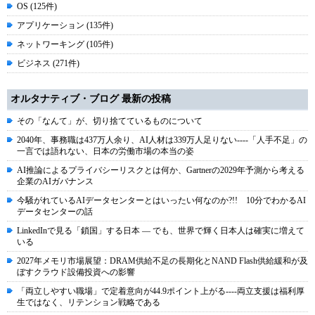
OS (125件)
アプリケーション (135件)
ネットワーキング (105件)
ビジネス (271件)
オルタナティブ・ブログ 最新の投稿
その「なんて」が、切り捨てているものについて
2040年、事務職は437万人余り、AI人材は339万人足りない----「人手不足」の
一言では語れない、日本の労働市場の本当の姿
AI推論によるプライバシーリスクとは何か、Gartnerの2029年予測から考える
企業のAIガバナンス
今騒がれているAIデータセンターとはいったい何なのか?!! 10分でわかるAI
データセンターの話
LinkedInで見る「鎖国」する日本 ― でも、世界で輝く日本人は確実に増えて
いる
2027年メモリ市場展望：DRAM供給不足の長期化とNAND Flash供給緩和が及
ぼすクラウド設備投資への影響
「両立しやすい職場」で定着意向が44.9ポイント上がる----両立支援は福利厚
生ではなく、リテンション戦略である