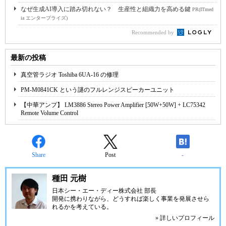
なぜ生成AI導入に踏み切れない？ 生産性と組織力を高める鍵
PR(ITmed
ia エンタープライズ)
Recommended by
最新の投稿
真空管ラジオ Toshiba 6UA-16 の修理
PM-M0841CK という謎のフルレンジスピーカーユニット
【中華アンプ】 LM3886 Stereo Power Amplifier [50W+50W] + LC75342
Remote Volume Control
Share
Post
-
種田 元樹
日本シー・エー・ディー株式会社
部長
開発に携わりながら、どうすれば楽しく事業を発展させら
れるかを考えている。
» 詳しいプロフィール