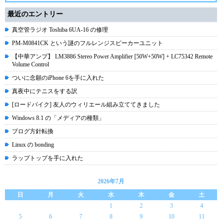
最近のエントリー
真空管ラジオ Toshiba 6UA-16 の修理
PM-M0841CK という謎のフルレンジスピーカーユニット
【中華アンプ】 LM3886 Stereo Power Amplifier [50W+50W] + LC75342 Remote
Volume Control
ついに念願のiPhone 6を手に入れた
真夜中にテニスをする訳
[ロードバイク] 友人のウィリエール組み立ててきました
Windows 8.1 の「メディアの種類」
ブログ方針転換
Linux の bonding
ラップトップを手に入れた
2026年7月
日
月
火
水
木
金
土
1
2
3
4
5
6
7
8
9
10
11