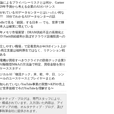
推論によるプライバシーリスクとは何か、Gartner
029年予測から考える企業のAIガバナンス
がれているAIデータセンターとはいったい何な
?!! 10分でわかるAIデータセンターの話
nkedInで見る「鎖国」する日本 ― でも、世界で輝
本人は確実に増えている
27年メモリ市場展望：DRAM供給不足の長期化と
ND Flash供給緩和が及ぼすクラウド設備投資への
立しやすい職場」で定着意向が44.9ポイント上が
---両立支援は福利厚生ではなく、リテンション戦
ある
電機が買収すべきウクライナの防衛テック企業3
AI駆動型M&Aの方法論で特定、買収金額を割り
ケーススタディ
ジカルAI「物流テック」米、欧、中、日、シン
ールのユースケースとプレイヤーまとめ
知られていないYouTube事業の実態〜KPIや売上
ど世界規模で今のYouTubeを理解する〜
タナティブ・ブログは、専門スタッフにより、
・構成されています。入力頂いた内容は、アイ
メディアの他、オルタナティブ・ブログ、及び
事執筆会社に提供されます。