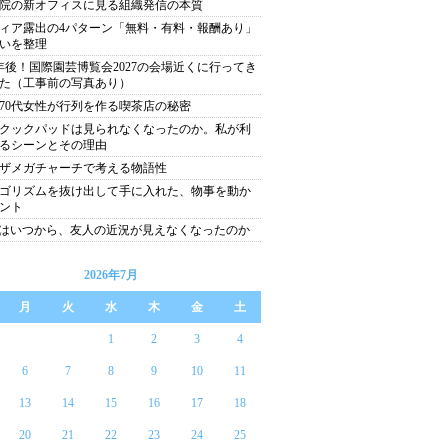
院の新オフィスに見る組織発信の本質
ィア露出の4パターン「無料・有料・報酬あり」
いを整理
年後！国際園芸博覧会2027の会場近くに行ってき
た（工事前の写真あり）
代70代女性が行列を作る喫茶店の秘密
クックパッドは見られなくなったのか。私が利
るシーンとその理由
ザメガチャーチで考える物語性
ゴリズムを抜け出して手に入れた、物事を動か
ント
Sはいつから、友人の近況が見えなくなったのか
2026年7月
月
火
水
木
金
土
1
2
3
4
6
7
8
9
10
11
13
14
15
16
17
18
20
21
22
23
24
25