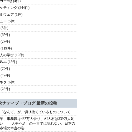
ーmtg (4件)
ケティング (244件)
ルウェア (1件)
ュー (5件)
(5件)
(65件)
(27件)
(119件)
人の学び (19件)
み (18件)
(75件)
(47件)
ネタ (6件)
(28件)
タナティブ・ブログ 最新の投稿
「なんて」が、切り捨てているものについて
40年、事務職は437万人余り、AI人材は339万人足
い----「人手不足」の一言では語れない、日本の
市場の本当の姿