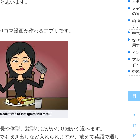
と思います。
人事
メデ
の違
約1
まし
ミ風の1コマ漫画が作れるアプリです。
60
なぜ
用す
イン
アル
すヒ
SN
日
5
12
長や体型、髪型などがかなり細かく選べます。
19
日本語でも吹き出しなど入れられますが、敢えて英語で通し