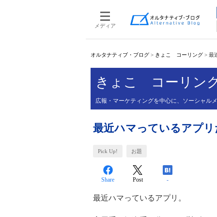
メディア
オルタナティブ・ブログ
>
きょこ コーリング
>
最近
きょこ コーリン
広報・マーケティングを中心に、ソーシャルメ
最近ハマっているアプリたち。B
Pick Up!
お題
Share
Post
-
最近ハマっているアプリ。