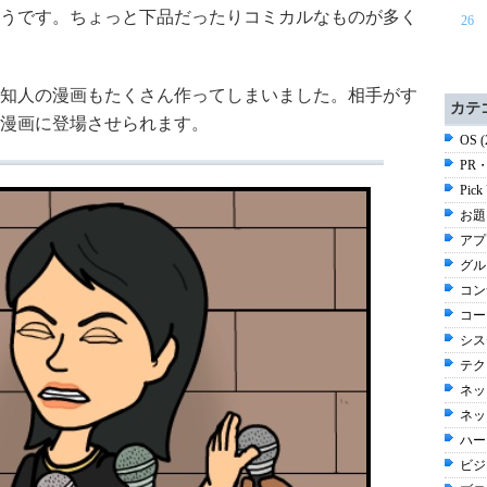
うです。ちょっと下品だったりコミカルなものが多く
26
知人の漫画もたくさん作ってしまいました。相手がす
カテ
漫画に登場させられます。
OS 
PR・
Pick
お題 
アプ
グルメ
コン
コー
シス
テク
ネッ
ネッ
ハー
ビジネ