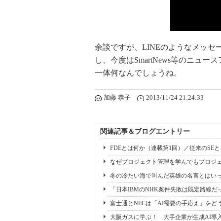
余談ですが、LINEのようなメッ
し、今度はSmartNews等のニ
一体何なんでしょうね。
加藤 恭子
2013/11/24 21:24:33
関連記事＆ブログエントリー
FDEとは何か（連載第1回）／従来のSE
なぜプロジェクト管理を学んでもプロジェ
冬の冷たい海で叫んだ英雄の名言とはいっ
「日本IBMのNHK案件失敗は既定路線だ
富士通とNECは「AI需要の手応え」をどう
大阪ガスに学ぶ！ 大手企業が生成AI導