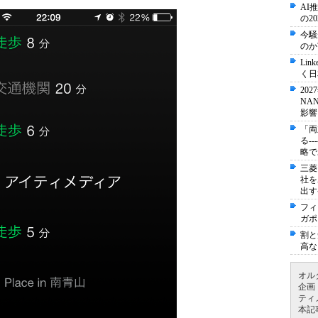
AI
の2
今騒
のか
Li
く日
20
NA
影響
「両
る-
略で
三菱
社を
出す
フィ
ガポ
割と
高な
オル
企画
ティ
本記