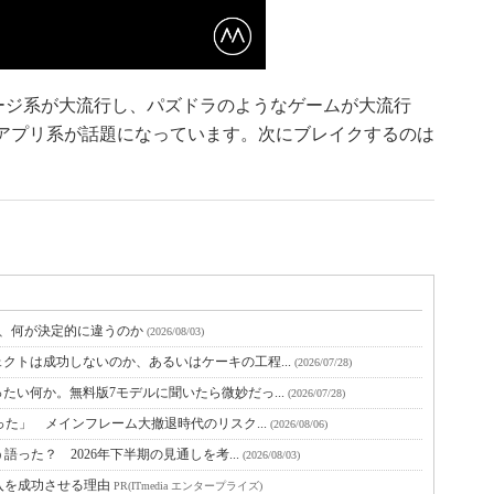
セージ系が大流行し、パズドラのようなゲームが大流行
ュースアプリ系が話題になっています。次にブレイクするのは
と、何が決定的に違うのか
(2026/08/03)
クトは成功しないのか、あるいはケーキの工程...
(2026/07/28)
たい何か。無料版7モデルに聞いたら微妙だっ...
(2026/07/28)
った」 メインフレーム大撤退時代のリスク...
(2026/08/06)
語った？ 2026年下半期の見通しを考...
(2026/08/03)
入を成功させる理由
PR(ITmedia エンタープライズ)