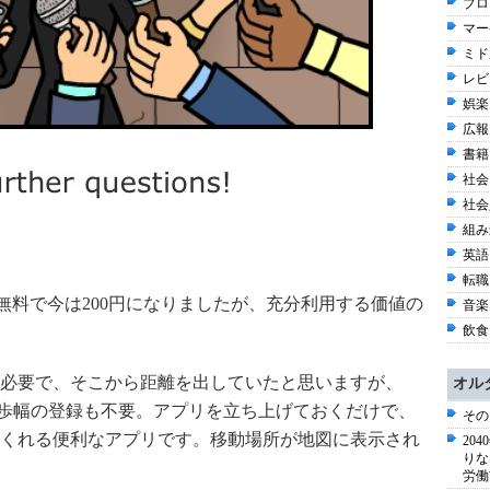
ブロガ
マー
ミド
レビ
娯楽 
広報 
書籍 
社会 
社会
組み込
英語 
転職 
前無料で今は200円になりましたが、充分利用する価値の
音楽
飲食 
必要で、そこから距離を出していたと思いますが、
オル
め、歩幅の登録も不要。アプリを立ち上げておくだけで、
その
くれる便利なアプリです。移動場所が地図に表示され
20
りな
労働