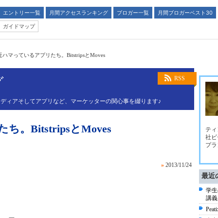
エントリー一覧
月間アクセスランキング
ブロガー一覧
月間ブロガーベスト30
ガイドマップ
ハマっているアプリたち。BitstripsとMoves
グ
RSS
ディアそしてアプリなど、マーケッターの関心事を綴ります♪
itstripsとMoves
ティ
社ビ
プラ
»
2013/11/24
最近
学生
講義
Pe