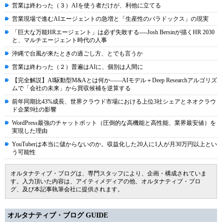
営業は終わった（３）AIを使う者だけが、利他に立てる
営業現場で進むAIエージェントの急増と「生産性のパラドックス」の現実
「巨大な万能HRエージェント」は必ず失敗する----Josh Bersinが描くHR 2030
と、マルチエージェント時代の人事
沖縄で台風が来たときの過ごし方、とでも言うか
営業は終わった（２）普遍はAIに、個別は人間に
【完全解説】AI駆動型M&Aとは何か――AIモデル＋Deep Researchアルゴリズ
ムで「会社の未来」から買収候補を逆算する
前年同期比43%成長、世界クラウド市場における上位3社シェアとネオクラウ
ド企業9社の影響
WordPress最強のチャットボット（圧倒的な高機能と高性能、業界最安値）を
実現した理由
YouTuberは本当に儲からないのか。収益化した20人に1人が月30万円以上とい
う可能性
オルタナティブ・ブログは、専門スタッフにより、企画・構成されていま
す。入力頂いた内容は、アイティメディアの他、オルタナティブ・ブロ
グ、及び本記事執筆会社に提供されます。
オルタナティブ・ブログ GUIDE