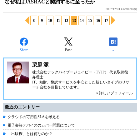
なぜ私はJASRACと契約するに至ったか
2007/12/04
Comment(9)
8
9
10
11
12
13
14
15
16
17
Share
Post
-
栗原 潔
株式会社テックバイザージェイピー（TVJP） 代表取締役
弁理士
IT、知財、翻訳サービスを中心とした新しいタイプのリサ
ーチ会社を目指しています。
» 詳しいプロフィール
最近のエントリー
クラウドの可用性SLAを考える
電子書籍デバイスのカバー問題について
「出版権」とは何なのか？