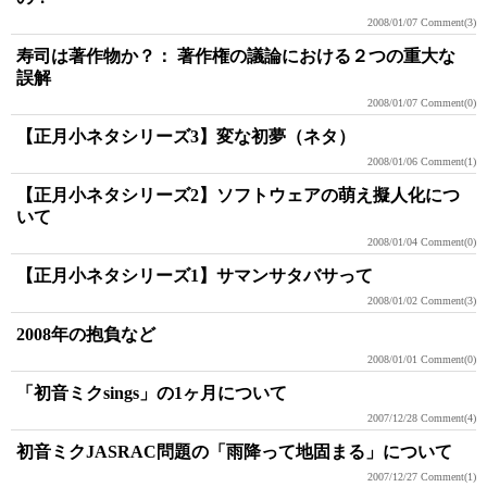
2008/01/07
Comment(3)
寿司は著作物か？： 著作権の議論における２つの重大な
誤解
2008/01/07
Comment(0)
【正月小ネタシリーズ3】変な初夢（ネタ）
2008/01/06
Comment(1)
【正月小ネタシリーズ2】ソフトウェアの萌え擬人化につ
いて
2008/01/04
Comment(0)
【正月小ネタシリーズ1】サマンサタバサって
2008/01/02
Comment(3)
2008年の抱負など
2008/01/01
Comment(0)
「初音ミクsings」の1ヶ月について
2007/12/28
Comment(4)
初音ミクJASRAC問題の「雨降って地固まる」について
2007/12/27
Comment(1)