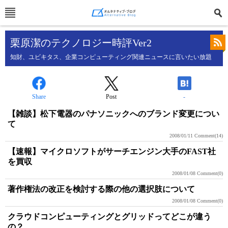
栗原潔のテクノロジー時評Ver2
知財、ユビキタス、企業コンピューティング関連ニュースに言いたい放題
Share
Post
-
【雑談】松下電器のパナソニックへのブランド変更につい
て
2008/01/11
Comment(14)
【速報】マイクロソフトがサーチエンジン大手のFAST社
を買収
2008/01/08
Comment(0)
著作権法の改正を検討する際の他の選択肢について
2008/01/08
Comment(0)
クラウドコンピューティングとグリッドってどこが違う
の？