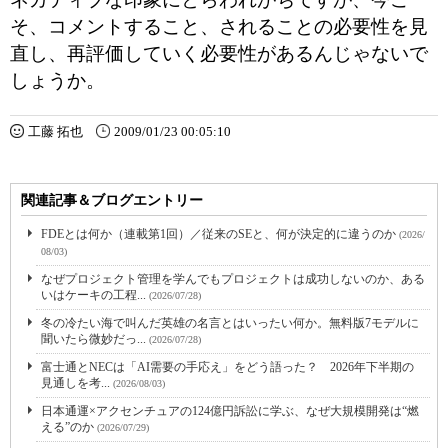
そ、コメントすること、されることの必要性を見
直し、再評価していく必要性があるんじゃないで
しょうか。
工藤 拓也
2009/01/23 00:05:10
関連記事＆ブログエントリー
FDEとは何か（連載第1回）／従来のSEと、何が決定的に違うのか
(2026/
08/03)
なぜプロジェクト管理を学んでもプロジェクトは成功しないのか、ある
いはケーキの工程...
(2026/07/28)
冬の冷たい海で叫んだ英雄の名言とはいったい何か。無料版7モデルに
聞いたら微妙だっ...
(2026/07/28)
富士通とNECは「AI需要の手応え」をどう語った？ 2026年下半期の
見通しを考...
(2026/08/03)
日本通運×アクセンチュアの124億円訴訟に学ぶ、なぜ大規模開発は“燃
える”のか
(2026/07/29)