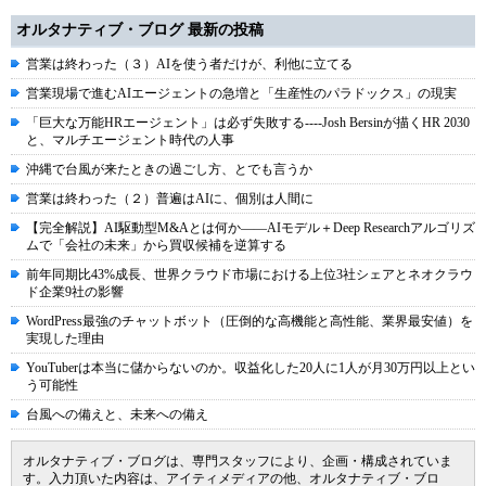
オルタナティブ・ブログ 最新の投稿
営業は終わった（３）AIを使う者だけが、利他に立てる
営業現場で進むAIエージェントの急増と「生産性のパラドックス」の現実
「巨大な万能HRエージェント」は必ず失敗する----Josh Bersinが描くHR 2030
と、マルチエージェント時代の人事
沖縄で台風が来たときの過ごし方、とでも言うか
営業は終わった（２）普遍はAIに、個別は人間に
【完全解説】AI駆動型M&Aとは何か――AIモデル＋Deep Researchアルゴリズ
ムで「会社の未来」から買収候補を逆算する
前年同期比43%成長、世界クラウド市場における上位3社シェアとネオクラウ
ド企業9社の影響
WordPress最強のチャットボット（圧倒的な高機能と高性能、業界最安値）を
実現した理由
YouTuberは本当に儲からないのか。収益化した20人に1人が月30万円以上とい
う可能性
台風への備えと、未来への備え
オルタナティブ・ブログは、専門スタッフにより、企画・構成されていま
す。入力頂いた内容は、アイティメディアの他、オルタナティブ・ブロ