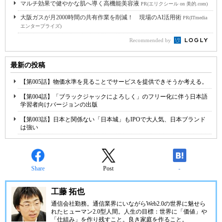
マルチ効果で健やかな肌へ導く高機能美容液
PR(エリクシール on 美的.com)
大阪ガスが月2000時間の共有作業を削減！ 現場のAI活用術
PR(ITmedia
エンタープライズ)
Recommended by
最新の投稿
【第005話】物価水準を見ることでサービスを提供できそうか考える。
【第004話】「ブラックジャックによろしく」のフリー化に伴う日本語
学習者向けバージョンの出版
【第003話】日本と関係ない「日本城」もIPOで大人気、日本ブランド
は強い
Share
Post
-
工藤 拓也
通信会社勤務。通信業界にいながらWeb2.0の世界に魅せら
れたヒューマン2.0型人間。人生の目標：世界に「価値」や
「仕組み」を作り残すこと。良き家庭を作ること。