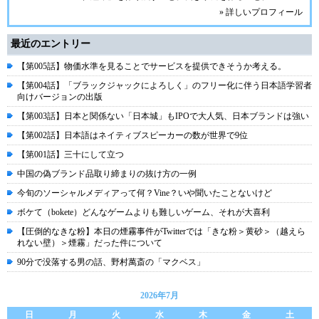
» 詳しいプロフィール
最近のエントリー
【第005話】物価水準を見ることでサービスを提供できそうか考える。
【第004話】「ブラックジャックによろしく」のフリー化に伴う日本語学習者
向けバージョンの出版
【第003話】日本と関係ない「日本城」もIPOで大人気、日本ブランドは強い
【第002話】日本語はネイティブスピーカーの数が世界で9位
【第001話】三十にして立つ
中国の偽ブランド品取り締まりの抜け方の一例
今旬のソーシャルメディアって何？Vine？いや聞いたことないけど
ボケて（bokete）どんなゲームよりも難しいゲーム、それが大喜利
【圧倒的なきな粉】本日の煙霧事件がTwitterでは「きな粉＞黄砂＞（越えら
れない壁）＞煙霧」だった件について
90分で没落する男の話、野村萬斎の「マクベス」
2026年7月
日
月
火
水
木
金
土