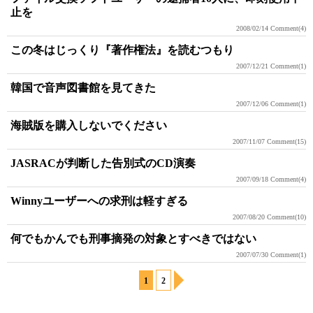
止を
2008/02/14
Comment(4)
この冬はじっくり『著作権法』を読むつもり
2007/12/21
Comment(1)
韓国で音声図書館を見てきた
2007/12/06
Comment(1)
海賊版を購入しないでください
2007/11/07
Comment(15)
JASRACが判断した告別式のCD演奏
2007/09/18
Comment(4)
Winnyユーザーへの求刑は軽すぎる
2007/08/20
Comment(10)
何でもかんでも刑事摘発の対象とすべきではない
2007/07/30
Comment(1)
1
2