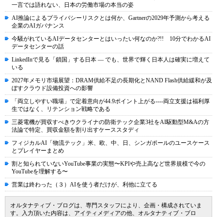
一言では語れない、日本の労働市場の本当の姿
AI推論によるプライバシーリスクとは何か、Gartnerの2029年予測から考える
企業のAIガバナンス
今騒がれているAIデータセンターとはいったい何なのか?!! 10分でわかるAI
データセンターの話
LinkedInで見る「鎖国」する日本 ― でも、世界で輝く日本人は確実に増えて
いる
2027年メモリ市場展望：DRAM供給不足の長期化とNAND Flash供給緩和が及
ぼすクラウド設備投資への影響
「両立しやすい職場」で定着意向が44.9ポイント上がる----両立支援は福利厚
生ではなく、リテンション戦略である
三菱電機が買収すべきウクライナの防衛テック企業3社をAI駆動型M&Aの方
法論で特定、買収金額を割り出すケーススタディ
フィジカルAI「物流テック」米、欧、中、日、シンガポールのユースケース
とプレイヤーまとめ
割と知られていないYouTube事業の実態〜KPIや売上高など世界規模で今の
YouTubeを理解する〜
営業は終わった（３）AIを使う者だけが、利他に立てる
オルタナティブ・ブログは、専門スタッフにより、企画・構成されていま
す。入力頂いた内容は、アイティメディアの他、オルタナティブ・ブロ