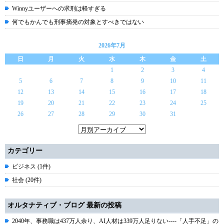
Winnyユーザーへの求刑は軽すぎる
何でもかんでも刑事摘発の対象とすべきではない
2026年7月
日
月
火
水
木
金
土
1
2
3
4
5
6
7
8
9
10
11
12
13
14
15
16
17
18
19
20
21
22
23
24
25
26
27
28
29
30
31
カテゴリー
ビジネス (1件)
社会 (20件)
オルタナティブ・ブログ 最新の投稿
2040年、事務職は437万人余り、AI人材は339万人足りない----「人手不足」の