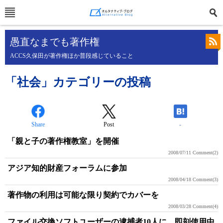
愚直なまでも著作権
ACCS久保田が著作権ほか普段感じていること
「社会」カテゴリーの投稿
Share
Post
-
「親と子の著作権教室」を開催
2008/07/11
Comment(2)
アジア知的財産フォーラムに参加
2008/04/18
Comment(3)
著作物の利用は可能な限り契約でカバーを
2008/03/28
Comment(4)
ファイル交換ソフトユーザーの逮捕者10人に、即刻使用中