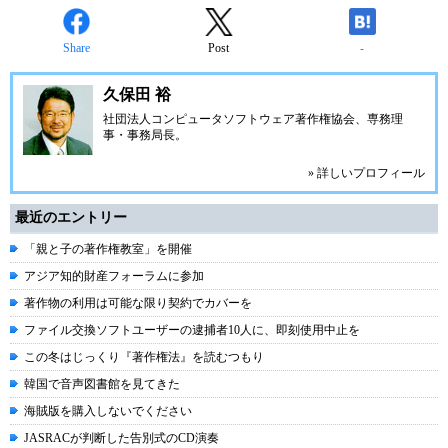
Share
Post
-
久保田 裕
社団法人コンピュータソフトウェア著作権協会、専務理
事・事務局長。
» 詳しいプロフィール
最近のエントリー
「親と子の著作権教室」を開催
アジア知的財産フォーラムに参加
著作物の利用は可能な限り契約でカバーを
ファイル交換ソフトユーザーの逮捕者10人に、即刻使用中止を
この冬はじっくり『著作権法』を読むつもり
韓国で音声図書館を見てきた
海賊版を購入しないでください
JASRACが判断した告別式のCD演奏