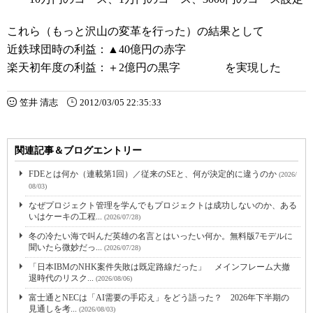
これら（もっと沢山の変革を行った）の結果として
近鉄球団時の利益：▲40億円の赤字
楽天初年度の利益：＋2億円の黒字 を実現した
笠井 清志
2012/03/05 22:35:33
関連記事＆ブログエントリー
FDEとは何か（連載第1回）／従来のSEと、何が決定的に違うのか
(2026/
08/03)
なぜプロジェクト管理を学んでもプロジェクトは成功しないのか、ある
いはケーキの工程...
(2026/07/28)
冬の冷たい海で叫んだ英雄の名言とはいったい何か。無料版7モデルに
聞いたら微妙だっ...
(2026/07/28)
「日本IBMのNHK案件失敗は既定路線だった」 メインフレーム大撤
退時代のリスク...
(2026/08/06)
富士通とNECは「AI需要の手応え」をどう語った？ 2026年下半期の
見通しを考...
(2026/08/03)