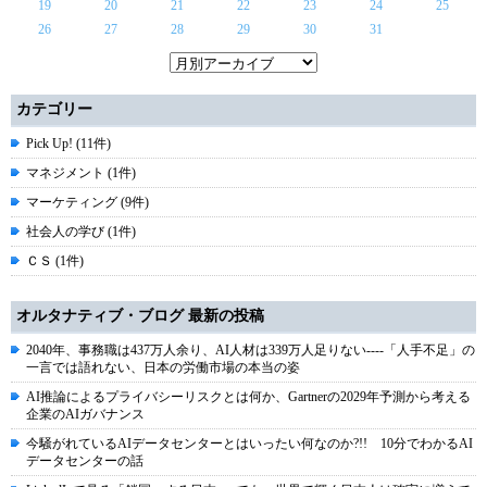
19
20
21
22
23
24
25
26
27
28
29
30
31
カテゴリー
Pick Up! (11件)
マネジメント (1件)
マーケティング (9件)
社会人の学び (1件)
ＣＳ (1件)
オルタナティブ・ブログ 最新の投稿
2040年、事務職は437万人余り、AI人材は339万人足りない----「人手不足」の
一言では語れない、日本の労働市場の本当の姿
AI推論によるプライバシーリスクとは何か、Gartnerの2029年予測から考える
企業のAIガバナンス
今騒がれているAIデータセンターとはいったい何なのか?!! 10分でわかるAI
データセンターの話