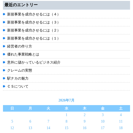
最近のエントリー
新規事業を成功させるには（４）
新規事業を成功させるには（３）
新規事業を成功させるには（２）
新規事業を成功させるには（１）
経営者の作り方
優れた事業戦略とは
意外に儲かっているビジネス紹介
クレームの実態
駅ナカの魅力
ＣＳについて
2026年7月
日
月
火
水
木
金
土
1
2
3
4
5
6
7
8
9
10
11
12
13
14
15
16
17
18