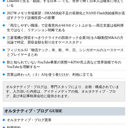
LinkedInで見る「鎖国」する日本 ― でも、世界で輝く日本人は確実に増えて
いる
2027年メモリ市場展望：DRAM供給不足の長期化とNAND Flash供給緩和が及
ぼすクラウド設備投資への影響
「両立しやすい職場」で定着意向が44.9ポイント上がる----両立支援は福利厚
生ではなく、リテンション戦略である
三菱電機が買収すべきウクライナの防衛テック企業3社をAI駆動型M&Aの方
法論で特定、買収金額を割り出すケーススタディ
フィジカルAI「物流テック」米、欧、中、日、シンガポールのユースケース
とプレイヤーまとめ
割と知られていないYouTube事業の実態〜KPIや売上高など世界規模で今の
YouTubeを理解する〜
営業は終わった（３）AIを使う者だけが、利他に立てる
オルタナティブ・ブログは、専門スタッフにより、企画・構成されていま
す。入力頂いた内容は、アイティメディアの他、オルタナティブ・ブロ
グ、及び本記事執筆会社に提供されます。
オルタナティブ・ブログ GUIDE
オルタナティブ・ブログ憲章
利用規約