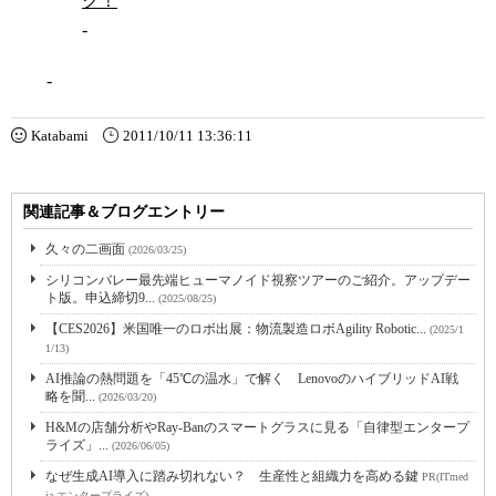
ク！
-
-
Katabami
2011/10/11 13:36:11
関連記事＆ブログエントリー
久々の二画面
(2026/03/25)
シリコンバレー最先端ヒューマノイド視察ツアーのご紹介。アップデー
ト版。申込締切9...
(2025/08/25)
【CES2026】米国唯一のロボ出展：物流製造ロボAgility Robotic...
(2025/1
1/13)
AI推論の熱問題を「45℃の温水」で解く LenovoのハイブリッドAI戦
略を聞...
(2026/03/20)
H&Mの店舗分析やRay-Banのスマートグラスに見る「自律型エンタープ
ライズ」...
(2026/06/05)
なぜ生成AI導入に踏み切れない？ 生産性と組織力を高める鍵
PR(ITmed
ia エンタープライズ)