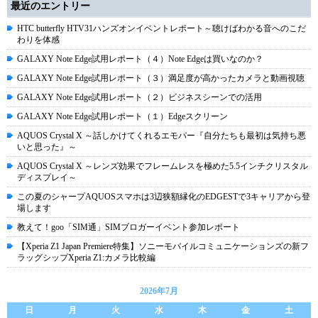
最近のエントリー
HTC butterfly HTV31ハンズオンイベントレポート～聴けばわかる音へのこだ
わりを体感
GALAXY Note Edge試用レポート（４）Note Edgeは買いなのか？
GALAXY Note Edge試用レポート（３）満足度が高かったカメラと動画視聴
GALAXY Note Edge試用レポート（２）ビジネスシーンでの活用
GALAXY Note Edge試用レポート（１）Edgeスクリーン
AQUOS Crystal X ～話しかけてくれるエモパー『自分たちも最初は気持ち悪
いと思った』～
AQUOS Crystal X ～レンズ効果でフレームレスを極めた5.5インチクリスタル
ディスプレイ～
この夏のシャープAQUOSスマホは3辺狭額縁化のEDGESTで3キャリアから登
場します
教えて！goo「SIM通」SIMブロガーイベント参加レポート
【Xperia Z1 Japan Premiere特集】ソニーモバイルコミュニケーションズの新フ
ラッグシップXperia Z1:カメラ比較編
2026年7月
日
月
火
水
木
金
土