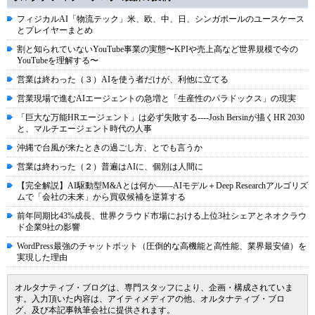
フィジカルAI「物流テック」米、欧、中、日、シンガポールのユースケース
とプレイヤーまとめ
割と知られていないYouTube事業の実態〜KPIや売上高など世界規模で今の
YouTubeを理解する〜
営業は終わった（３）AIを使う者だけが、利他に立てる
営業現場で進むAIエージェントの急増と「生産性のパラドックス」の現実
「巨大な万能HRエージェント」は必ず失敗する----Josh Bersinが描くHR 2030
と、マルチエージェント時代の人事
沖縄で台風が来たときの過ごし方、とでも言うか
営業は終わった（２）普遍はAIに、個別は人間に
【完全解説】AI駆動型M&Aとは何か――AIモデル＋Deep Researchアルゴリズ
ムで「会社の未来」から買収候補を逆算する
前年同期比43%成長、世界クラウド市場における上位3社シェアとネオクラウ
ド企業9社の影響
WordPress最強のチャットボット（圧倒的な高機能と高性能、業界最安値）を
実現した理由
オルタナティブ・ブログは、専門スタッフにより、企画・構成されていま
す。入力頂いた内容は、アイティメディアの他、オルタナティブ・ブロ
グ、及び本記事執筆会社に提供されます。