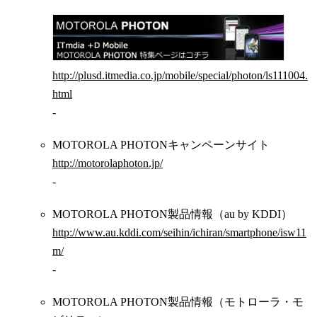
http://plusd.itmedia.co.jp/mobile/special/photon/ls111004.
html
-
MOTOROLA PHOTONキャンペーンサイト
http://motorolaphoton.jp/
-
MOTOROLA PHOTON製品情報（au by KDDI）
http://www.au.kddi.com/seihin/ichiran/smartphone/isw11
m/
-
MOTOROLA PHOTON製品情報（モトローラ・モ