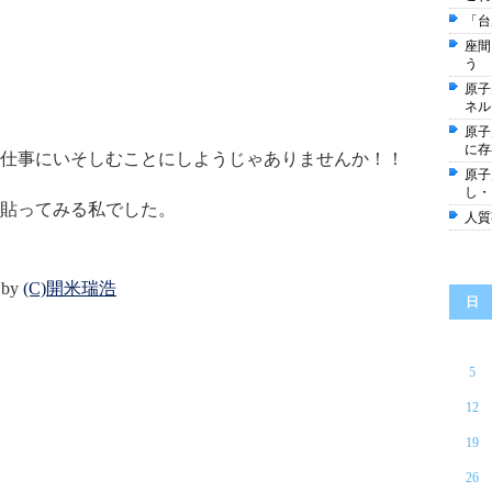
「台
座間
う
原子
ネル
原子
に存
仕事にいそしむことにしようじゃありませんか！！
原子
し・
貼ってみる私でした。
人質
 by
(C)開米瑞浩
日
5
12
19
26