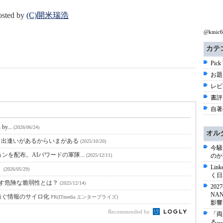
sted by
(C)開米瑞浩
@kmi
カテ
Pick
お題 
レビ
書評 
自著
by...
(2026/06/24)
オル
O 出逢いがあるからいまがある
(2025/10/20)
今騒
ジョンを配布。AIパワードの軍隊...
(2025/12/11)
のか
Li
】
(2026/05/29)
く日
Aが示す危険な脆弱性とは？
(2025/12/14)
20
NA
防ぐ情報のサイロ化
PR(ITmedia エンタープライズ)
影響
Recommended by
「両
る-