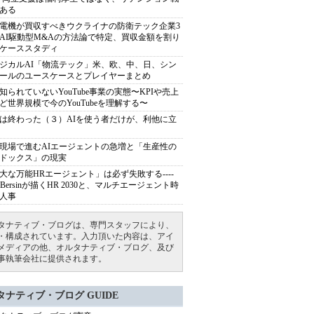
ある
電機が買収すべきウクライナの防衛テック企業3
AI駆動型M&Aの方法論で特定、買収金額を割り
ケーススタディ
ジカルAI「物流テック」米、欧、中、日、シン
ールのユースケースとプレイヤーまとめ
知られていないYouTube事業の実態〜KPIや売上
ど世界規模で今のYouTubeを理解する〜
は終わった（３）AIを使う者だけが、利他に立
現場で進むAIエージェントの急増と「生産性の
ドックス」の現実
大な万能HRエージェント」は必ず失敗する----
sh Bersinが描くHR 2030と、マルチエージェント時
人事
タナティブ・ブログは、専門スタッフにより、
・構成されています。入力頂いた内容は、アイ
メディアの他、オルタナティブ・ブログ、及び
事執筆会社に提供されます。
タナティブ・ブログ GUIDE