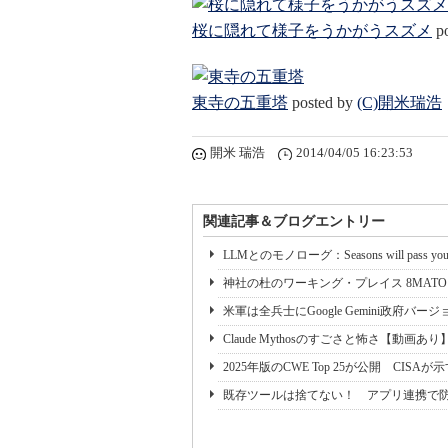
桜に隠れて様子をうかがうスズメ
po
東寺の五重塔
posted by
(C)開米瑞浩
開米 瑞浩
2014/04/05 16:23:53
関連記事＆ブログエントリー
LLMとのモノローグ：Seasons will pass you 
神社の杜のワーキング・プレイス 8MAT
米軍は全兵士にGoogle Gemini政府バー
Claude Mythosのすごさと怖さ【動画あり
2025年版のCWE Top 25が公開 CIS
既存ツールは捨てない！ アプリ連携で