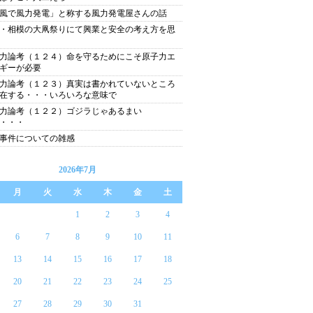
風で風力発電」と称する風力発電屋さんの話
・相模の大凧祭りにて興業と安全の考え方を思
力論考（１２４）命を守るためにこそ原子力エ
ギーが必要
力論考（１２３）真実は書かれていないところ
在する・・・いろいろな意味で
力論考（１２２）ゴジラじゃあるまい
・・・
事件についての雑感
2026年7月
月
火
水
木
金
土
1
2
3
4
6
7
8
9
10
11
13
14
15
16
17
18
20
21
22
23
24
25
27
28
29
30
31