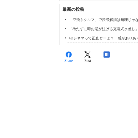
最新の投稿
「空飛ぶクルマ」で渋滞解消は無理じゃ
「待たずに即お湯が注げる充電式水差し
4Dシネマって正直どーよ？ 感がありあ
Share
Post
-