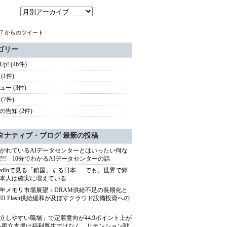
c67 からのツイート
ゴリー
 Up! (46件)
(1件)
ュー (3件)
(7件)
の告知 (2件)
タナティブ・ブログ 最新の投稿
がれているAIデータセンターとはいったい何な
?!! 10分でわかるAIデータセンターの話
nkedInで見る「鎖国」する日本 ― でも、世界で輝
本人は確実に増えている
27年メモリ市場展望：DRAM供給不足の長期化と
ND Flash供給緩和が及ぼすクラウド設備投資への
立しやすい職場」で定着意向が44.9ポイント上が
---両立支援は福利厚生ではなく、リテンション戦