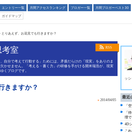
エントリー一覧
月間アクセスランキング
ブロガー一覧
月間ブロガーベスト30
ガイドマップ
>
とりあえず、お花見でも行きますか？
思考室
RSS
く、自分で考えて行動する」ためには、矛盾だらけの「現実」をありのま
が欠かせません。「考える・書く力」の研修を手がける開米瑞浩が、現実
てゆくブログです。
ッシ
行きますか？
最近
»
2014/04/05
「空
「待
理で
4D
これ