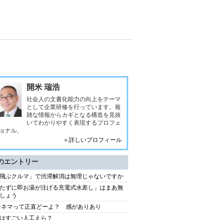
開米 瑞浩
社会人の文書化能力の向上をテーマ
として企業研修を行っています。複
雑な情報からカギとなる構造を見抜
いてわかりやすく表現するプロフェ
ョナル。
» 詳しいプロフィール
のエントリー
飛ぶクルマ」で渋滞解消は無理じゃないですか
たずに即お湯が注げる充電式水差し」はまあ無
しょう
シネマって正直どーよ？ 感がありあり
はすごい人工えら？