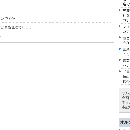
略で
三菱
社を
ないですか
出す
フィ
」はまあ無理でしょう
ガポ
り
割と
高な
営業
てる
営業
パラ
「巨
Jo
代の
オル
企画
ティ
本記
オル