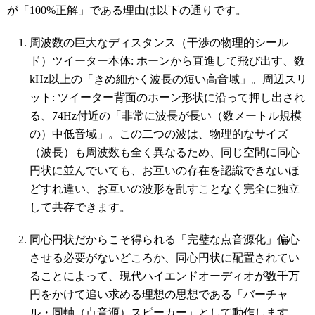
が「100%正解」である理由は以下の通りです。
周波数の巨大なディスタンス（干渉の物理的シール
ド）ツイーター本体: ホーンから直進して飛び出す、数
kHz以上の「きめ細かく波長の短い高音域」。周辺スリ
ット: ツイーター背面のホーン形状に沿って押し出され
る、74Hz付近の「非常に波長が長い（数メートル規模
の）中低音域」。この二つの波は、物理的なサイズ
（波長）も周波数も全く異なるため、同じ空間に同心
円状に並んでいても、お互いの存在を認識できないほ
どすれ違い、お互いの波形を乱すことなく完全に独立
して共存できます。
同心円状だからこそ得られる「完璧な点音源化」偏心
させる必要がないどころか、同心円状に配置されてい
ることによって、現代ハイエンドオーディオが数千万
円をかけて追い求める理想の思想である「バーチャ
ル・同軸（点音源）スピーカー」として動作します。