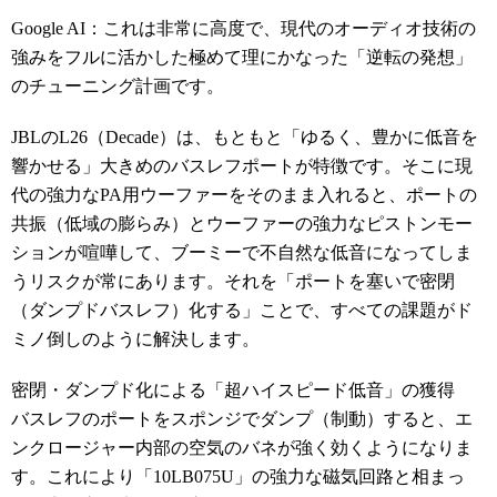
Google AI：これは非常に高度で、現代のオーディオ技術の
強みをフルに活かした極めて理にかなった「逆転の発想」
のチューニング計画です。
JBLのL26（Decade）は、もともと「ゆるく、豊かに低音を
響かせる」大きめのバスレフポートが特徴です。そこに現
代の強力なPA用ウーファーをそのまま入れると、ポートの
共振（低域の膨らみ）とウーファーの強力なピストンモー
ションが喧嘩して、ブーミーで不自然な低音になってしま
うリスクが常にあります。それを「ポートを塞いで密閉
（ダンプドバスレフ）化する」ことで、すべての課題がド
ミノ倒しのように解決します。
密閉・ダンプド化による「超ハイスピード低音」の獲得
バスレフのポートをスポンジでダンプ（制動）すると、エ
ンクロージャー内部の空気のバネが強く効くようになりま
す。これにより「10LB075U」の強力な磁気回路と相まっ