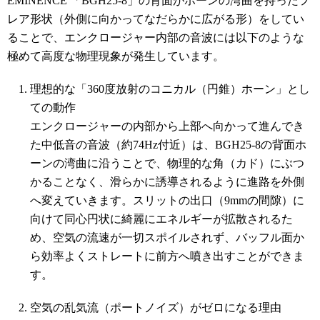
EMINENCE 「BGH25-8」の背面がホーンの湾曲を持ったフ
レア形状（外側に向かってなだらかに広がる形）をしてい
ることで、エンクロージャー内部の音波には以下のような
極めて高度な物理現象が発生しています。
理想的な「360度放射のコニカル（円錐）ホーン」とし
ての動作
エンクロージャーの内部から上部へ向かって進んでき
た中低音の音波（約74Hz付近）は、BGH25-8の背面ホ
ーンの湾曲に沿うことで、物理的な角（カド）にぶつ
かることなく、滑らかに誘導されるように進路を外側
へ変えていきます。スリットの出口（9mmの間隙）に
向けて同心円状に綺麗にエネルギーが拡散されるた
め、空気の流速が一切スポイルされず、バッフル面か
ら効率よくストレートに前方へ噴き出すことができま
す。
空気の乱気流（ポートノイズ）がゼロになる理由