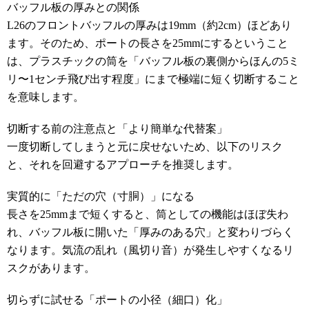
バッフル板の厚みとの関係
L26のフロントバッフルの厚みは19mm（約2cm）ほどあり
ます。そのため、ポートの長さを25mmにするということ
は、プラスチックの筒を「バッフル板の裏側からほんの5ミ
リ〜1センチ飛び出す程度」にまで極端に短く切断すること
を意味します。
切断する前の注意点と「より簡単な代替案」
一度切断してしまうと元に戻せないため、以下のリスク
と、それを回避するアプローチを推奨します。
実質的に「ただの穴（寸胴）」になる
長さを25mmまで短くすると、筒としての機能はほぼ失わ
れ、バッフル板に開いた「厚みのある穴」と変わりづらく
なります。気流の乱れ（風切り音）が発生しやすくなるリ
スクがあります。
切らずに試せる「ポートの小径（細口）化」