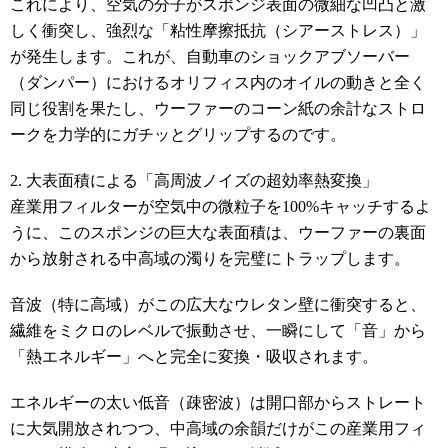
これにより、空気の分子がスポンジ表面の微細な凹凸と激
しく衝突し、強烈な「粘性摩擦抵抗（シアーストレス）」
が発生します。これが、自動車のショックアブソーバー
（ダンパー）におけるオリフィス内のオイルの動きと全く
同じ役割を果たし、ウーファーのコーン紙の余計なストロ
ークを力学的にガチッとグリップするのです。
2. 大表面積による「高周波ノイズの超効率熱変換」
産業用フィルターが空気中の微粒子を100%キャッチするよ
うに、このスポンジの巨大な表面積は、ウーファーの裏面
から放射される中高域の濁りを完璧にトラップします。
音波（特に高域）がこの広大なウレタン壁に衝突すると、
繊維をミクロのレベルで振動させ、一瞬にして「音」から
「熱エネルギー」へと完全に変換・吸収されます。
エネルギーの太い低音（疎密波）は開口部からストレート
に大気開放されつつ、中高域の余韻だけがこの産業用フィ