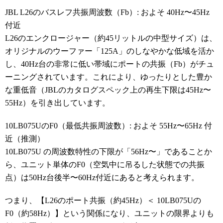
JBL L26のバスレフ共振周波数（Fb）: およそ 40Hz〜45Hz
付近
L26のエンクロージャー（約45リットルの中型サイズ）は、
オリジナルのウーファー「125A」のしなやかな低域を活か
し、40Hz台の非常に低い帯域にポートの共振（Fb）がチュ
ーニングされています。これにより、ゆったりとした豊か
な重低音（JBLのカタログスペック上の再生下限は45Hz〜
55Hz）を引き出しています。
10LB075UのF0（最低共振周波数）: およそ 55Hz〜65Hz 付
近（推測）
10LB075U の周波数特性の下限が「56Hz〜」であることか
ら、ユニット単体のF0（空気中に吊るした状態での共振
点）は50Hz台後半〜60Hz付近にあると考えられます。
つまり、【L26のポート共振（約45Hz）＜ 10LB075Uの
F0（約58Hz）】という関係になり、ユニットの限界よりも