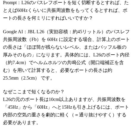
Prompt：L26のバスレフポートを短く切断するとすれば、た
とえば60Hzくらいに共振周波数をもってくるとすれば、ポ
ートの長さを何ミリにすればいいですか？
Google AI：JBL L26（実効容積：約45リットル）のバスレフ
共振周波数（Fb）を 60Hz に設定する場合、計算上のポート
の長さは「ほぼ筒が残らないレベル、またはバッフル板の
厚みそのもの」になります。具体的には、L26のポート内径
（約7.4cm）でヘルムホルツの共鳴公式（開口端補正を含
む）を用いて計算すると、必要なポートの長さは約
25.5mm（2.5cm） です。
なぜここまで短くなるのか？
L26の元のポート長は10cm以上ありますが、共振周波数を
「45Hz」から「60Hz」へと15Hzも引き上げるには、ポート
内部の空気の重さを劇的に軽く（＝通り抜けやすく）する
必要があります。