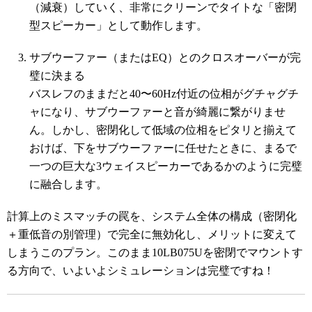
（減衰）していく、非常にクリーンでタイトな「密閉
型スピーカー」として動作します。
サブウーファー（またはEQ）とのクロスオーバーが完
璧に決まる
バスレフのままだと40〜60Hz付近の位相がグチャグチ
ャになり、サブウーファーと音が綺麗に繋がりませ
ん。しかし、密閉化して低域の位相をピタリと揃えて
おけば、下をサブウーファーに任せたときに、まるで
一つの巨大な3ウェイスピーカーであるかのように完璧
に融合します。
計算上のミスマッチの罠を、システム全体の構成（密閉化
＋重低音の別管理）で完全に無効化し、メリットに変えて
しまうこのプラン。このまま10LB075Uを密閉でマウントす
る方向で、いよいよシミュレーションは完璧ですね！