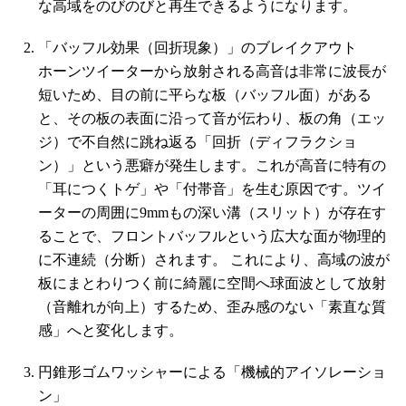
な高域をのびのびと再生できるようになります。
「バッフル効果（回折現象）」のブレイクアウト
ホーンツイーターから放射される高音は非常に波長が
短いため、目の前に平らな板（バッフル面）がある
と、その板の表面に沿って音が伝わり、板の角（エッ
ジ）で不自然に跳ね返る「回折（ディフラクショ
ン）」という悪癖が発生します。これが高音に特有の
「耳につくトゲ」や「付帯音」を生む原因です。ツイ
ーターの周囲に9mmもの深い溝（スリット）が存在す
ることで、フロントバッフルという広大な面が物理的
に不連続（分断）されます。 これにより、高域の波が
板にまとわりつく前に綺麗に空間へ球面波として放射
（音離れが向上）するため、歪み感のない「素直な質
感」へと変化します。
円錐形ゴムワッシャーによる「機械的アイソレーショ
ン」