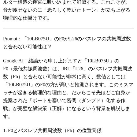
ルター構造の迷宮に吸い込まれて消滅する。これこそが、
音が痩せないのに「恐ろしく乾いたトーン」が立ち上がる
物理的な仕掛けです。
Prompt：「10LB075U」のF0がL26のバスレフの共振周波数
と合わない可能性は？
Google AI：結論から申し上げますと「10LB075U」の
F0（最低共振周波数）は、JBL「L26」のバスレフ共振周波
数（Fb）と合わない可能性が非常に高く、数値としては
「10LB075U」のF0の方が高いと推測されます。このミスマ
ッチが起きる物理的な理由と、だからこそ先ほどご自身が
提案された「ポートを塞いで密閉（ダンプド）化する作
戦」が完璧な解決策（正解）になるという背景を解説しま
す。
1. F0とバスレフ共振周波数（Fb）の位置関係