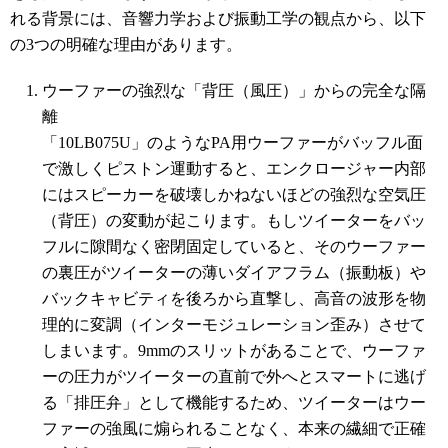
れる背景には、音響力学および振動工学の観点から、以下
の3つの明確な理由があります。
ウーファーの強烈な「背圧（風圧）」からの完全な隔
離
「10LB075U」のようなPA用ウーファーがバッフル面
で激しくピストン運動すると、エンクロージャー内部
にはスピーカーを破壊しかねないほどの強烈な空気圧
（背圧）の変動が起こります。もしツイーターをバッ
フルに隙間なく密閉固定していると、そのウーファー
の裏圧がツイーターの薄いダイアフラム（振動板）や
バックキャビティを後ろから直撃し、高音の波形を物
理的に変調（インターモジュレーション歪み）させて
しまいます。9mmのスリットがあることで、ウーファ
ーの圧力がツイーターの直前で外へとスマートに逃げ
る「排圧弁」として機能するため、ツイーターはウー
ファーの強風に煽られることなく、本来の繊細で正確