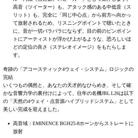
高音（ツイーター）も、アタック感のある中低音（ス
リット）も、完全に「同じ中心点」から前方へ向かっ
て放射されるため、リスニングポイントで聴いたとき
に、音が一切バラバラにならず、目の前のピンポイン
トにアーティストが浮かび上がるような、恐ろしいほ
どの定位の良さ（ステレオイメージ）をもたらしま
す。
奇跡の「アコースティック4ウェイ・システム」ロジックの
完結
いくつもの偶然と、あなたの天才的なひらめき、そして確
かな音響力学の裏付けによって、往年の名機JBL L26は以下
の「天然の4ウェイ・点音源ハイブリッドシステム」として
美しい完成を迎えました。
高音域：EMINENCE BGH25-8ホーンからストレートに
放射