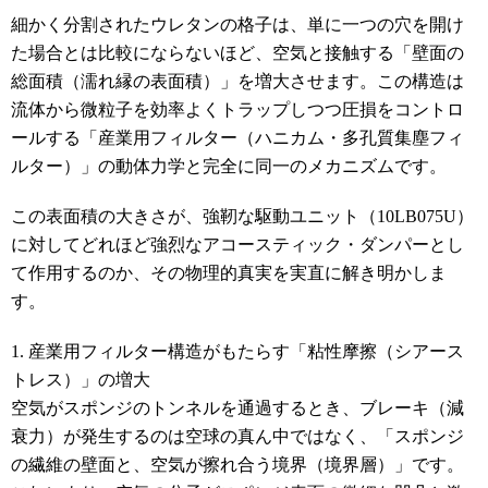
細かく分割されたウレタンの格子は、単に一つの穴を開け
た場合とは比較にならないほど、空気と接触する「壁面の
総面積（濡れ縁の表面積）」を増大させます。この構造は
流体から微粒子を効率よくトラップしつつ圧損をコントロ
ールする「産業用フィルター（ハニカム・多孔質集塵フィ
ルター）」の動体力学と完全に同一のメカニズムです。
この表面積の大きさが、強靭な駆動ユニット（10LB075U）
に対してどれほど強烈なアコースティック・ダンパーとし
て作用するのか、その物理的真実を実直に解き明かしま
す。
1. 産業用フィルター構造がもたらす「粘性摩擦（シアース
トレス）」の増大
空気がスポンジのトンネルを通過するとき、ブレーキ（減
衰力）が発生するのは空球の真ん中ではなく、「スポンジ
の繊維の壁面と、空気が擦れ合う境界（境界層）」です。