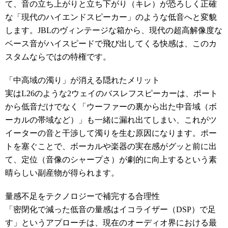
て、音の立ち上がりと立ち下がり（キレ）が恐ろしく正確
な「現代のハイエンドスピーカー」のような低音へと変貌
します。JBLのヴィンテージな箱から、現代の超高解像度な
ベース音がハイスピードで飛び出してくる快感は、このカ
スタムならではの特権です。
「中高域の濁り」が消える隠れたメリット
実はL26のような2ウェイのバスレフスピーカーは、ポート
から低音だけでなく「ウーファーの裏から出た中音域（ボ
ーカルの帯域など）」も一緒に漏れ出てしまい、これがツ
イーターの音と干渉して濁りを生む原因になります。ポー
トを塞ぐことで、ボーカルや楽器の実在感がグッと前に出
て、定位（音像のシャープさ）が劇的に向上するという素
晴らしい副産物が得られます。
量感不足をテクノロジーで補完する合理性
「密閉化で減った低音の量感はイコライザー（DSP）で足
す」というアプローチは、現在のオーディオ界における最