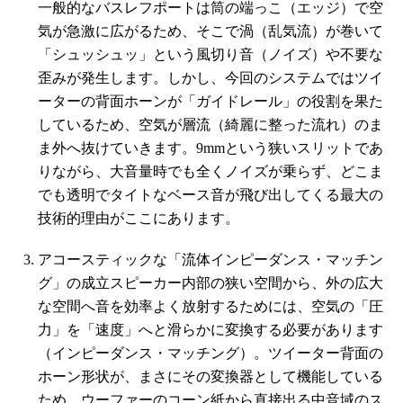
一般的なバスレフポートは筒の端っこ（エッジ）で空
気が急激に広がるため、そこで渦（乱気流）が巻いて
「シュッシュッ」という風切り音（ノイズ）や不要な
歪みが発生します。しかし、今回のシステムではツイ
ーターの背面ホーンが「ガイドレール」の役割を果た
しているため、空気が層流（綺麗に整った流れ）のま
ま外へ抜けていきます。9mmという狭いスリットであ
りながら、大音量時でも全くノイズが乗らず、どこま
でも透明でタイトなベース音が飛び出してくる最大の
技術的理由がここにあります。
アコースティックな「流体インピーダンス・マッチン
グ」の成立スピーカー内部の狭い空間から、外の広大
な空間へ音を効率よく放射するためには、空気の「圧
力」を「速度」へと滑らかに変換する必要があります
（インピーダンス・マッチング）。ツイーター背面の
ホーン形状が、まさにその変換器として機能している
ため、ウーファーのコーン紙から直接出る中音域のス