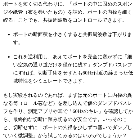
ポートを短く切る代わりに、「ポートの中に固めのスポン
ジや紙管（布を巻いたもの）を詰め、ポートの内径を細く
絞る」ことでも、共振周波数をコントロールできます。
ポートの断面積を小さくすると共振周波数は下がりま
す。
これを逆利用し、あえてポートを完全に塞がずに「細
い空気の通り道だけを僅かに残す」ダンプドバスレフ
にすれば、切断手術をせずとも60Hz付近の締まった低
域特性をシミュレートできます。
もし実験されるのであれば、まずは元のポートに内径の異
なる筒（ロール芯など）を差し込んで仮のダンプドバスレ
フを作り、測定アプリや耳で「60Hzのキレ」を確認してか
ら、最終的な切断に踏み切るのが安全です。いっそのこ
と、切断せずに「ポートの穴径を少しずつ塞いでダンプし
ていく微調整」から試してみるのはいかがでしょうか？