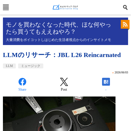
モノを買わなくなった時代、ほな何やっ
たら買うてもええねやろ？
大量消費をボイコットしはじめた生活者視点からのインサイトメモ
LLMのリサーチ：JBL L26 Reincarnated
LLM
ミュージック
»
2026/06/03
Share
Post
-