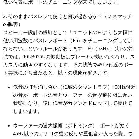
低い位置にポートのチューニングが来てしまいます。
2. そのままバスレフで使うと何が起きるか？（ミスマッチ
の弊害）
スピーカー設計の鉄則として「ユニットのF0よりも大幅に
低い周波数にバスレフポート（Fb）をチューニングしては
ならない」というルールがあります。F0（58Hz）以下の帯
域では、10LB075Uの振動板はブレーキが効かなくなり、ス
カスカに動きやすくなります。その状態で45Hz付近のポー
ト共振にぶち当たると、以下の現象が起きます。
低音の打ち消し合い（低域のダウントラフ）: 50Hz付近
の音が、ポートの音とウーファーの音が逆位相に近い
状態になり、逆に低音がカクンとドロップして痩せて
しまいます。
ウーファーの過大振幅（ボトミング）: ポートが効く
45Hz以下のアナログ盤の反りや重低音が入った際、ウ