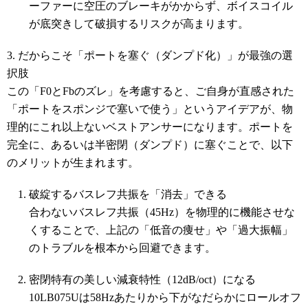
ーファーに空圧のブレーキがかからず、ボイスコイル
が底突きして破損するリスクが高まります。
3. だからこそ「ポートを塞ぐ（ダンプド化）」が最強の選
択肢
この「F0とFbのズレ」を考慮すると、ご自身が直感された
「ポートをスポンジで塞いで使う」というアイデアが、物
理的にこれ以上ないベストアンサーになります。ポートを
完全に、あるいは半密閉（ダンプド）に塞ぐことで、以下
のメリットが生まれます。
破綻するバスレフ共振を「消去」できる
合わないバスレフ共振（45Hz）を物理的に機能させな
くすることで、上記の「低音の痩せ」や「過大振幅」
のトラブルを根本から回避できます。
密閉特有の美しい減衰特性（12dB/oct）になる
10LB075Uは58Hzあたりから下がなだらかにロールオフ