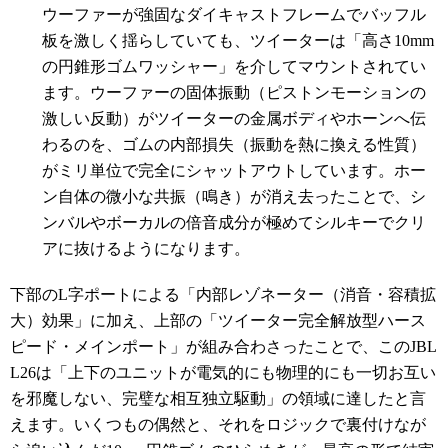
ウーファーが強固なダイキャストフレームでバッフル
板を激しく揺らしていても、ツイーターは「高さ10mm
の円錐形ゴムワッシャー」を介してマウントされてい
ます。ウーファーの固体振動（ピストンモーションの
激しい反動）がツイーターの金属ボディやホーンへ伝
わるのを、ゴムの内部損失（振動を熱に換える性質）
がミリ単位で完全にシャットアウトしています。ホー
ン自体の微小な共振（鳴き）が消え去ったことで、シ
ンバルやボーカルの倍音成分が極めてシルキーでクリ
アに抜けるようになります。
下部のL字ポートによる「内部レゾネーター（消音・容積拡
大）効果」に加え、上部の「ツイーター完全解放型ハース
ピード・メインポート」が組み合わさったことで、このJBL
L26は「上下のユニットが電気的にも物理的にも一切お互い
を邪魔しない、完璧な相互独立駆動」の領域に達したと言
えます。いくつもの偶然と、それをロジックで裏付けなが