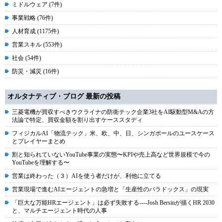
ミドルウェア (7件)
事業戦略 (76件)
人材育成 (1175件)
営業スキル (553件)
社会 (54件)
防災・減災 (16件)
オルタナティブ・ブログ 最新の投稿
三菱電機が買収すべきウクライナの防衛テック企業3社をAI駆動型M&Aの方
法論で特定、買収金額を割り出すケーススタディ
フィジカルAI「物流テック」米、欧、中、日、シンガポールのユースケース
とプレイヤーまとめ
割と知られていないYouTube事業の実態〜KPIや売上高など世界規模で今の
YouTubeを理解する〜
営業は終わった（３）AIを使う者だけが、利他に立てる
営業現場で進むAIエージェントの急増と「生産性のパラドックス」の現実
「巨大な万能HRエージェント」は必ず失敗する----Josh Bersinが描くHR 2030
と、マルチエージェント時代の人事