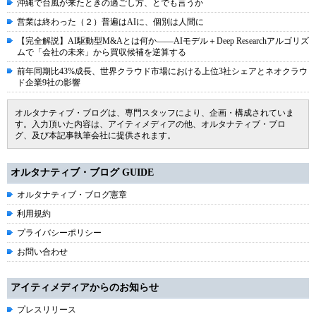
沖縄で台風が来たときの過ごし方、とでも言うか
営業は終わった（２）普遍はAIに、個別は人間に
【完全解説】AI駆動型M&Aとは何か――AIモデル＋Deep Researchアルゴリズ
ムで「会社の未来」から買収候補を逆算する
前年同期比43%成長、世界クラウド市場における上位3社シェアとネオクラウ
ド企業9社の影響
オルタナティブ・ブログは、専門スタッフにより、企画・構成されていま
す。入力頂いた内容は、アイティメディアの他、オルタナティブ・ブロ
グ、及び本記事執筆会社に提供されます。
オルタナティブ・ブログ GUIDE
オルタナティブ・ブログ憲章
利用規約
プライバシーポリシー
お問い合わせ
アイティメディアからのお知らせ
プレスリリース