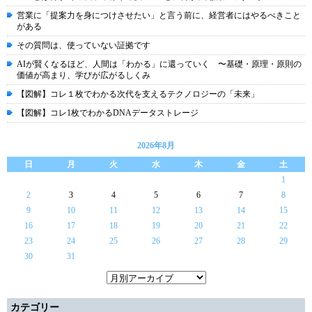
営業に「提案力を身につけさせたい」と言う前に、経営者にはやるべきこと
がある
その質問は、使っていない証拠です
AIが賢くなるほど、人間は「わかる」に還っていく 〜基礎・原理・原則の
価値が高まり、学びが広がるしくみ
【図解】コレ１枚でわかる次代を支えるテクノロジーの「未来」
【図解】コレ1枚でわかるDNAデータストレージ
2026年8月
日
月
火
水
木
金
土
1
2
3
4
5
6
7
8
9
10
11
12
13
14
15
16
17
18
19
20
21
22
23
24
25
26
27
28
29
30
31
カテゴリー