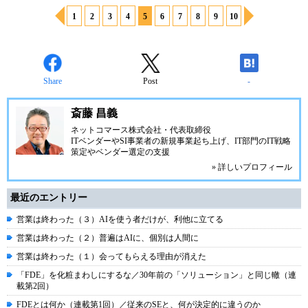
1
2
3
4
5
6
7
8
9
10
Share
Post
-
斎藤 昌義
ネットコマース株式会社
・代表取締役
ITベンダーやSI事業者の新規事業起ち上げ、IT部門のIT戦略
策定やベンダー選定の支援
» 詳しいプロフィール
最近のエントリー
営業は終わった（３）AIを使う者だけが、利他に立てる
営業は終わった（２）普遍はAIに、個別は人間に
営業は終わった（１）会ってもらえる理由が消えた
「FDE」を化粧まわしにするな／30年前の「ソリューション」と同じ轍（連
載第2回）
FDEとは何か（連載第1回）／従来のSEと、何が決定的に違うのか