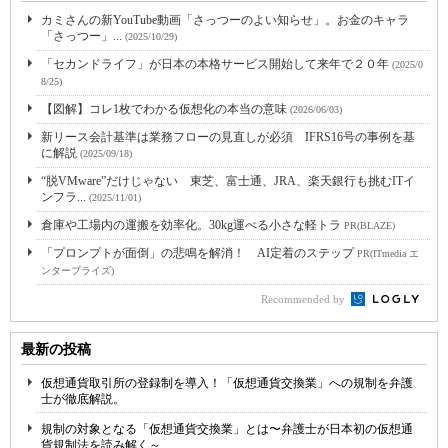
カミさんの新YouTube動画「さっつーのよい知らせ」。お金のキャラ
「さっつー」...
(2025/10/29)
「セカンドライフ」が日本の本格サービス開始して来年で２０年
(2025/0
8/25)
【図解】コレ1枚でわかる仮想化の本当の意味
(2026/06/03)
新リース会計基準は業務フローの見直しが必須 IFRS16号の事例を基
に解説
(2025/09/18)
“脱VMware”だけじゃない 東芝、富士通、JRA、楽天銀行も挑むITイ
ンフラ...
(2025/11/01)
倉庫や工場内の運搬を効率化。30kg運べる小さな軽トラ
PR(BLAZE)
「プロンプトが面倒」の悲鳴を解消！ AI定着のステップ
PR(ITmedia エ
ンタープライズ)
Recommended by
最新の投稿
仮想通貨取引所の登録制を導入！「仮想通貨交換業」への規制を弁護
士が徹底解説。
規制の対象となる「仮想通貨交換業」とは〜弁護士が日本初の仮想通
貨規制法を読み解く～