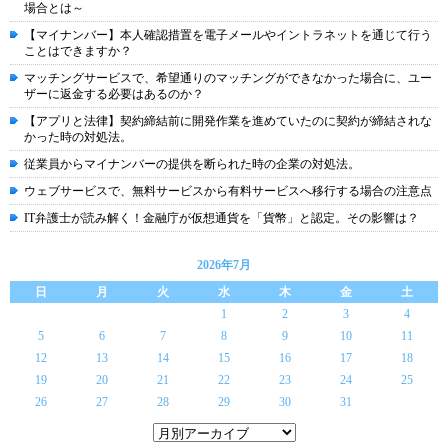
場合とは～
【マイナンバー】本人確認措置を電子メールやイントラネットを通じて行う
ことはできますか？
マッチングサービスで、希望通りのマッチングができなかった場合に、ユー
ザーに返金する必要はあるのか？
【アプリと法律】契約締結前に開発作業を進めていたのに契約が締結されな
かった時の対処法。
従業員からマイナンバーの提供を断られた時の企業の対処法。
ウェブサービスで、無料サービスから有料サービスへ移行する場合の注意点
IT弁護士が読み解く！金融庁が仮想通貨を「貨幣」と認定。その影響は？
2026年7月
日
月
火
水
木
金
土
1
2
3
4
5
6
7
8
9
10
11
12
13
14
15
16
17
18
19
20
21
22
23
24
25
26
27
28
29
30
31