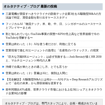
オルタナティブ・ブログ 最新の投稿
三菱電機が買収すべきウクライナの防衛テック企業3社をAI駆動型M&Aの方
法論で特定、買収金額を割り出すケーススタディ
フィジカルAI「物流テック」米、欧、中、日、シンガポールのユースケース
とプレイヤーまとめ
割と知られていないYouTube事業の実態〜KPIや売上高など世界規模で今の
YouTubeを理解する〜
営業は終わった（３）AIを使う者だけが、利他に立てる
営業現場で進むAIエージェントの急増と「生産性のパラドックス」の現実
「巨大な万能HRエージェント」は必ず失敗する----Josh Bersinが描くHR 2030
と、マルチエージェント時代の人事
沖縄で台風が来たときの過ごし方、とでも言うか
営業は終わった（２）普遍はAIに、個別は人間に
【完全解説】AI駆動型M&Aとは何か――AIモデル＋Deep Researchアルゴリズ
ムで「会社の未来」から買収候補を逆算する
前年同期比43%成長、世界クラウド市場における上位3社シェアとネオクラウ
ド企業9社の影響
オルタナティブ・ブログは、専門スタッフにより、企画・構成されていま