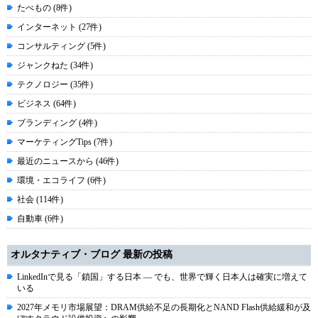
たべもの (8件)
インターネット (27件)
コンサルティング (5件)
ジャンクねた (34件)
テクノロジー (35件)
ビジネス (64件)
ブランディング (4件)
マーケティングTips (7件)
最近のニュースから (46件)
環境・エコライフ (6件)
社会 (114件)
自動車 (6件)
オルタナティブ・ブログ 最新の投稿
LinkedInで見る「鎖国」する日本 ― でも、世界で輝く日本人は確実に増えて
いる
2027年メモリ市場展望：DRAM供給不足の長期化とNAND Flash供給緩和が及