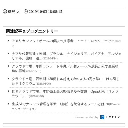
磯島 大
2019/10/03 18:08:15
関連記事＆ブログエントリー
アメリカンフットボールの伝説の指導者ニュート・ロックニー
(2026/06/2
8)
ナフサ代替調達：米国、ブラジル、ナイジェリア、ガイアナ、アルジェ
リア等。傭船・連...
(2026/04/14)
クラウド市場、年間ランレート半兆ドル超え----35%成長が示す産業構
造の再編
(2026/05/15)
クラウド市場、四半期1430億ドル超えで8年ぶりの高水準に けん引し
たネオクラウ...
(2026/08/06)
世界クラウド市場、年間売上高5000億ドルを突破 OpenAIら「ネオク
ラウド」...
(2026/05/08)
生成AIでナレッジ管理を革新 組織知を統合するツールとは
PR(ITmedia
エンタープライズ)
Recommended by