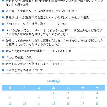
携わる人たちが疲弊するだけの過剰品質サービスはやめたほうがいいんじゃ
ないかと思った件
四十肩、五十肩になったらお医者さんに行ってください
朝晩涼しければ猛暑日でも過ごしやすいのではないかという仮説
『NTTドコモが「AI社長」導入』って、すごい
http:// (sが付いてない）のページに表示されたQRコードを読み込んだ先のサ
イトで本人確認書類を登録しても平気なのかな？
如何にして自分たちに有利な情報をAIに食べさせるかというのがSEOのよう
に産業になっていったりするのでしょうか
素人がApple Vision Proの体験デモに行ってきたの巻
「◯◯で検索」の罠
カードのブランドが化けてしまってびっくり
ラオスとタイの連結について
2026年7月
日
月
火
水
木
金
土
1
2
3
4
5
6
7
8
9
10
11
12
13
14
15
16
17
18