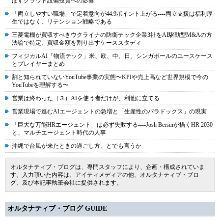
ぼすクラウド設備投資への影響
「両立しやすい職場」で定着意向が44.9ポイント上がる----両立支援は福利厚
生ではなく、リテンション戦略である
三菱電機が買収すべきウクライナの防衛テック企業3社をAI駆動型M&Aの方
法論で特定、買収金額を割り出すケーススタディ
フィジカルAI「物流テック」米、欧、中、日、シンガポールのユースケース
とプレイヤーまとめ
割と知られていないYouTube事業の実態〜KPIや売上高など世界規模で今の
YouTubeを理解する〜
営業は終わった（３）AIを使う者だけが、利他に立てる
営業現場で進むAIエージェントの急増と「生産性のパラドックス」の現実
「巨大な万能HRエージェント」は必ず失敗する----Josh Bersinが描くHR 2030
と、マルチエージェント時代の人事
沖縄で台風が来たときの過ごし方、とでも言うか
オルタナティブ・ブログは、専門スタッフにより、企画・構成されていま
す。入力頂いた内容は、アイティメディアの他、オルタナティブ・ブロ
グ、及び本記事執筆会社に提供されます。
オルタナティブ・ブログ GUIDE