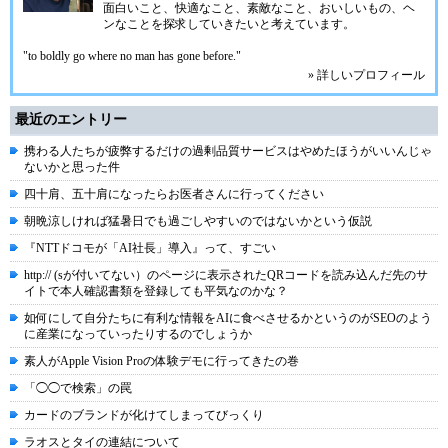
面白いこと、快適なこと、素敵なこと、おいしいもの、ヘ
ンなことを探求していきたいと考えています。
"to boldly go where no man has gone before."
» 詳しいプロフィール
最近のエントリー
携わる人たちが疲弊するだけの過剰品質サービスはやめたほうがいいんじゃ
ないかと思った件
四十肩、五十肩になったらお医者さんに行ってください
朝晩涼しければ猛暑日でも過ごしやすいのではないかという仮説
『NTTドコモが「AI社長」導入』って、すごい
http:// (sが付いてない）のページに表示されたQRコードを読み込んだ先のサ
イトで本人確認書類を登録しても平気なのかな？
如何にして自分たちに有利な情報をAIに食べさせるかというのがSEOのよう
に産業になっていったりするのでしょうか
素人がApple Vision Proの体験デモに行ってきたの巻
「◯◯で検索」の罠
カードのブランドが化けてしまってびっくり
ラオスとタイの連結について