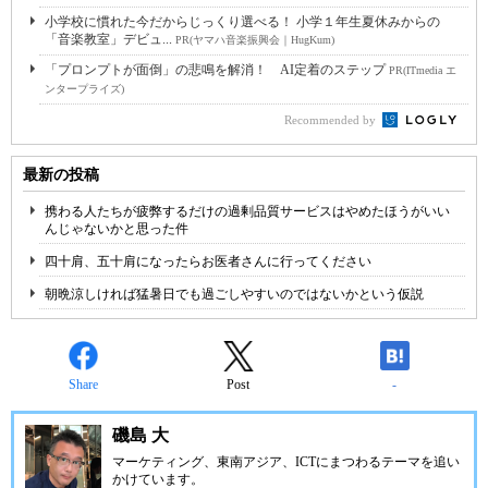
小学校に慣れた今だからじっくり選べる！ 小学１年生夏休みからの
「音楽教室」デビュ...
PR(ヤマハ音楽振興会｜HugKum)
「プロンプトが面倒」の悲鳴を解消！ AI定着のステップ
PR(ITmedia エ
ンタープライズ)
Recommended by
最新の投稿
携わる人たちが疲弊するだけの過剰品質サービスはやめたほうがいい
んじゃないかと思った件
四十肩、五十肩になったらお医者さんに行ってください
朝晩涼しければ猛暑日でも過ごしやすいのではないかという仮説
Share
Post
-
磯島 大
マーケティング、東南アジア、ICTにまつわるテーマを追い
かけています。