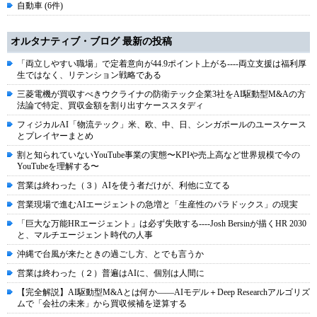
自動車 (6件)
オルタナティブ・ブログ 最新の投稿
「両立しやすい職場」で定着意向が44.9ポイント上がる----両立支援は福利厚
生ではなく、リテンション戦略である
三菱電機が買収すべきウクライナの防衛テック企業3社をAI駆動型M&Aの方
法論で特定、買収金額を割り出すケーススタディ
フィジカルAI「物流テック」米、欧、中、日、シンガポールのユースケース
とプレイヤーまとめ
割と知られていないYouTube事業の実態〜KPIや売上高など世界規模で今の
YouTubeを理解する〜
営業は終わった（３）AIを使う者だけが、利他に立てる
営業現場で進むAIエージェントの急増と「生産性のパラドックス」の現実
「巨大な万能HRエージェント」は必ず失敗する----Josh Bersinが描くHR 2030
と、マルチエージェント時代の人事
沖縄で台風が来たときの過ごし方、とでも言うか
営業は終わった（２）普遍はAIに、個別は人間に
【完全解説】AI駆動型M&Aとは何か――AIモデル＋Deep Researchアルゴリズ
ムで「会社の未来」から買収候補を逆算する