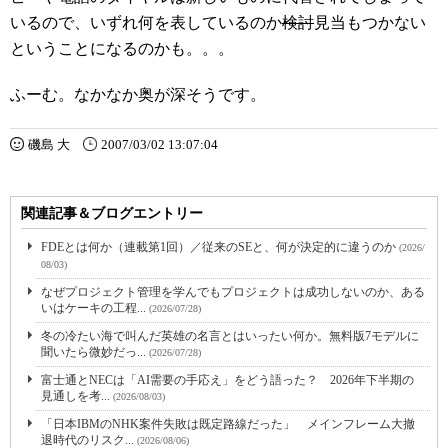
いるので、いずれ何を表しているのか
検討
見当もつかない
ということになるのかも。。。
ふーむ。なかなか奥が深そうです。
磯島 大
2007/03/02 13:07:04
関連記事＆ブログエントリー
FDEとは何か（連載第1回）／従来のSEと、何が決定的に違うのか
(2026/
08/03)
なぜプロジェクト管理を学んでもプロジェクトは成功しないのか、ある
いはケーキの工程...
(2026/07/28)
冬の冷たい海で叫んだ英雄の名言とはいったい何か。無料版7モデルに
聞いたら微妙だっ...
(2026/07/28)
富士通とNECは「AI需要の手応え」をどう語った？ 2026年下半期の
見通しを考...
(2026/08/03)
「日本IBMのNHK案件失敗は既定路線だった」 メインフレーム大撤
退時代のリスク...
(2026/08/06)