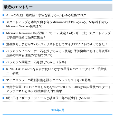
最近のエントリー
Azureの鼓動 最終話：宇宙を駆ける -いわゆる退職ブログ
スタートアップと本気で向き合うMicrosoftの活動いろいろ。Satya来日から
Microsoft Ventures発表まで
Microsoft Innovation Day登壇16+9チーム決定！4月23日（土）スタートアップ
と学生関係者は品川に集合！
漫画家ちょまどがエバンジェリストとしてマイクロソフトにやってきた！
ハッカソンイベントに一石を投じてみる（後編）予算拠出における外資系IT
企業の中間管理職の悲哀について
ハッカソン問題に一石を投じてみる（前半）
KINECTやHoloLensを自在に使いこなす木星帰りのニュータイプ、千葉慎
二、参戦！
マイクロソフトの最新技術を語るエバンジェリストを2名募集
連邦宇宙軍E.F.S.F.に空目しがちなMicrosoft FEST 2015はDay2最後のスタート
アップパネルとDay3機械学習入門で出撃
8月8日はイザーク・ジュールと砂金信一郎の誕生日（So what?
2026年7月