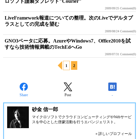
ロソフト謹製タブレット"Courier"
2009/09/25
Comment(0)
LiveFramework報道についての整理。次のLiveでデルタプ
ラスとしての完成を望む
2009/08/24
Comment(0)
GNO3ベータに応募。AzureやWindows7、Office2010を試
すなら技術情報満載のTechEdへGo
2009/07/31
Comment(0)
1
2
Share
Post
-
砂金 信一郎
マイクロソフトでクラウドコンピューティングやWebサービ
スを中心とした啓蒙活動を行うエバンジェリスト。
» 詳しいプロフィール