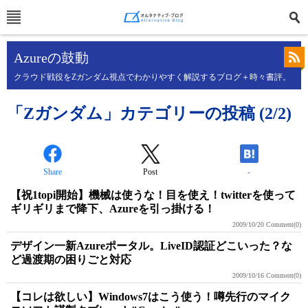
Azureの鼓動
クラウド戦役をZガンダム視点でわかりやすく解説するブログ＋時々書評。
「Zガンダム」カテゴリーの投稿 (2/2)
Share
Post
-
【祝1topi開始】機械は使うな！目を使え！twitterを使って
ギリギリまで降下、Azureを引っ掛ける！
2009/10/20
Comment(0)
デザイン一新Azureポータル。LiveID認証どこいった？な
ど過渡期の困りごと対応
2009/10/16
Comment(0)
【コレは欲しい】Windows7はこう使う！噂先行のマイク