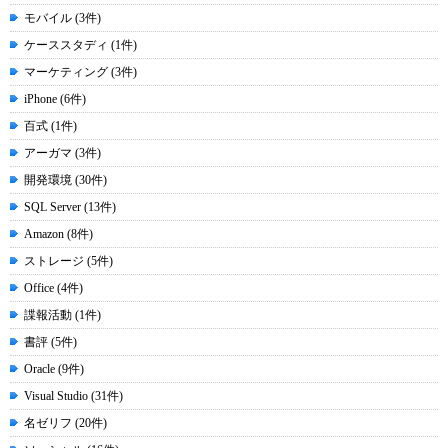
モバイル (3件)
ケーススタディ (1件)
マーケティング (3件)
iPhone (6件)
百式 (1件)
アーガマ (3件)
開発環境 (30件)
SQL Server (13件)
Amazon (8件)
ストレージ (5件)
Office (4件)
諜報活動 (1件)
書評 (5件)
Oracle (9件)
Visual Studio (31件)
名ゼリフ (20件)