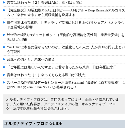
営業は終わった（２）普遍はAIに、個別は人間に
【完全解説】AI駆動型M&Aとは何か――AIモデル＋Deep Researchアルゴリズ
ムで「会社の未来」から買収候補を逆算する
前年同期比43%成長、世界クラウド市場における上位3社シェアとネオクラウ
ド企業9社の影響
WordPress最強のチャットボット（圧倒的な高機能と高性能、業界最安値）を
実現した理由
YouTuberは本当に儲からないのか。収益化した20人に1人が月30万円以上とい
う可能性
台風への備えと、未来への備え
「ご年配には難しいんですよ」と君が言ったから八月二日は年配記念日
営業は終わった（１）会ってもらえる理由が消えた
スペースXの宇宙AIデータセンター用衛星Starmind（最終的に百万基規模）に
はNVIDIAのVera Rubin NVL72が搭載される！
オルタナティブ・ブログは、専門スタッフにより、企画・構成されていま
す。入力頂いた内容は、アイティメディアの他、オルタナティブ・ブロ
グ、及び本記事執筆会社に提供されます。
オルタナティブ・ブログ GUIDE