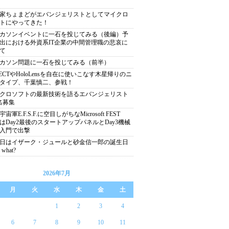
家ちょまどがエバンジェリストとしてマイクロ
トにやってきた！
カソンイベントに一石を投じてみる（後編）予
出における外資系IT企業の中間管理職の悲哀に
て
カソン問題に一石を投じてみる（前半）
NECTやHoloLensを自在に使いこなす木星帰りのニ
タイプ、千葉慎二、参戦！
クロソフトの最新技術を語るエバンジェリスト
名募集
宙軍E.F.S.F.に空目しがちなMicrosoft FEST
15はDay2最後のスタートアップパネルとDay3機械
入門で出撃
8日はイザーク・ジュールと砂金信一郎の誕生日
what?
2026年7月
月
火
水
木
金
土
1
2
3
4
6
7
8
9
10
11