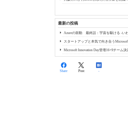
最新の投稿
Azureの鼓動 最終話：宇宙を駆ける -
スタートアップと本気で向き合うMicrosoftの活
Microsoft Innovation Day登
Share
Post
-