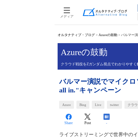
メディア
オルタナティブ・ブログ
>
Azureの鼓動
>
バルマー演説
Azureの鼓動
クラウド戦役をZガンダム視点でわかりやすく
バルマー演説でマイクロソ
all in."キャンペーン
Azure
Bing
Live
twitter
クラウ
Share
Post
-
ライブストリーミングで世界中のイ