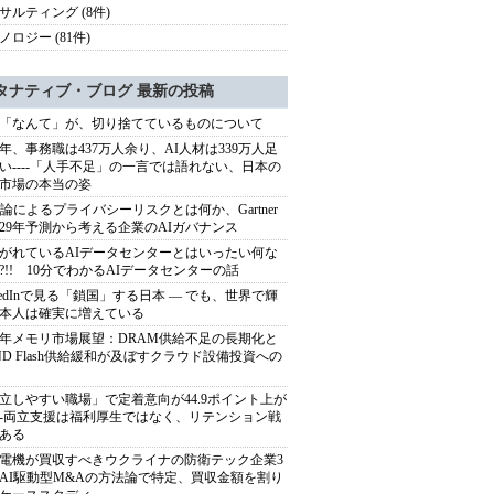
サルティング (8件)
ノロジー (81件)
タナティブ・ブログ 最新の投稿
「なんて」が、切り捨てているものについて
40年、事務職は437万人余り、AI人材は339万人足
い----「人手不足」の一言では語れない、日本の
市場の本当の姿
推論によるプライバシーリスクとは何か、Gartner
029年予測から考える企業のAIガバナンス
がれているAIデータセンターとはいったい何な
?!! 10分でわかるAIデータセンターの話
nkedInで見る「鎖国」する日本 ― でも、世界で輝
本人は確実に増えている
27年メモリ市場展望：DRAM供給不足の長期化と
ND Flash供給緩和が及ぼすクラウド設備投資への
立しやすい職場」で定着意向が44.9ポイント上が
---両立支援は福利厚生ではなく、リテンション戦
ある
電機が買収すべきウクライナの防衛テック企業3
AI駆動型M&Aの方法論で特定、買収金額を割り