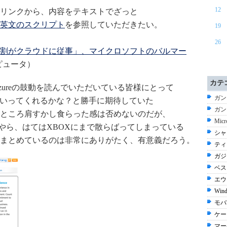
12
リンクから、内容をテキストでざっと
英文のスクリプト
を参照していただきたい。
19
26
9割がクラウドに従事」、マイクロソフトのバルマー
ンピュータ）
カテ
ureの鼓動を読んでいただいている皆様にとって
ガン
といってくれるかな？と勝手に期待していた
ガン
ところ肩すかし食らった感は否めないのだが、
Micr
らLiveやら、はてはXBOXにまで散らばってしまっている
シャ
まとめているのは非常にありがたく、有意義だろう。
ティ
ガジ
ベス
エウー
Wind
モバ
ケー
マー