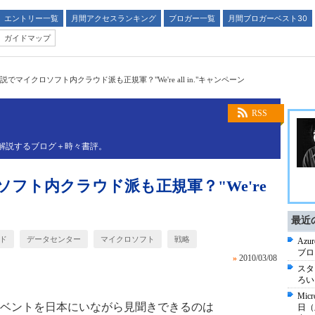
エントリー一覧
月間アクセスランキング
ブロガー一覧
月間ブロガーベスト30
ガイドマップ
でマイクロソフト内クラウド派も正規軍？"We're all in."キャンペーン
RSS
解説するブログ＋時々書評。
フト内クラウド派も正規軍？"We're
最近
ド
データセンター
マイクロソフト
戦略
Az
ブロ
»
2010/03/08
スタ
ろいろ
Mic
ベントを日本にいながら見聞きできるのは
日（