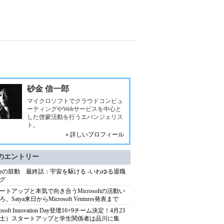
砂金 信一郎
マイクロソフトでクラウドコンピュ
ーティングやWebサービスを中心と
した啓蒙活動を行うエバンジェリス
ト。
» 詳しいプロフィール
のエントリー
ureの鼓動 最終話：宇宙を駆ける -いわゆる退職
グ
ートアップと本気で向き合うMicrosoftの活動い
。Satya来日からMicrosoft Ventures発表まで
rosoft Innovation Day登壇16+9チーム決定！4月23
土）スタートアップと学生関係者は品川に集