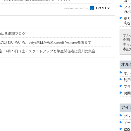
出す
フィ
Recommended by
ガポ
割と
高な
いわゆる退職ブログ
オル
企画
動いろいろ。Satya来日からMicrosoft Ventures発表まで
ティ
本記
壇16+9チーム決定！4月23日（土）スタートアップと学生関係者は品川に集合！
オル
オル
利用
プラ
お問
アイ
プレ
メー
RSS