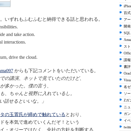
iPho
百式 
。いずれもふむふむと納得できる話と思われる。
アー
sibilities.
開発環
SQL 
ide and take action.
Ama
l interactions.
スト
Offi
urn, drive the cloud.
諜報
書評 
ma097
からも下記コメントをいただいている。
Orac
での講演、ネットで見ていたのだけど、
Visu
が多かった。僕の言う、
名ゼリ
も、ちゃんと視野に入れているし。
ソー
Zガン
らい話せるといいな。」
ニュ
ガンダ
タの玉置氏が締めで触れている
とおり、
イベン
ドを本気で進めていくんだぞ！という
twitt
イ・オジーではなく、全社の方針を判断する