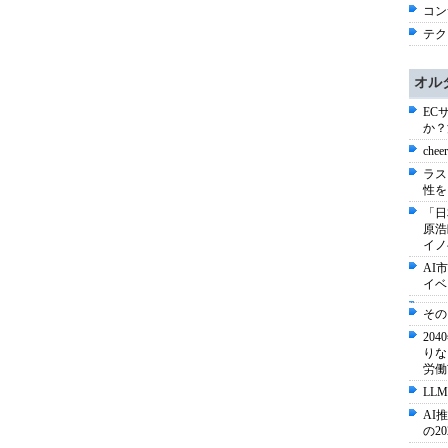
コン
テク
オル
EC
か？
ch
ラス
性を
「日
原浩
イノ
AI
イベ
その
20
りな
労働
LLM
AI
の2