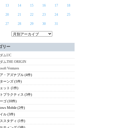
13
14
15
16
17
18
20
21
22
23
24
25
27
28
29
30
31
ゴリー
ダムUC
ダムTHE ORIGIN
osoft Ventures
ア・アズナブル (4件)
ターンズ (1件)
ェット (1件)
トプラクティス (3件)
ゴ (10件)
ows Mobile (2件)
イル (3件)
ススタディ (1件)
ケティング (3件)