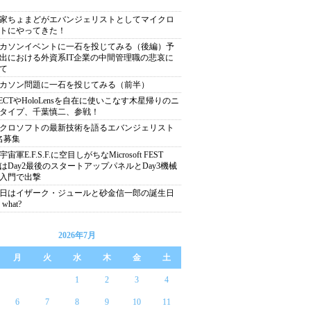
家ちょまどがエバンジェリストとしてマイクロ
トにやってきた！
カソンイベントに一石を投じてみる（後編）予
出における外資系IT企業の中間管理職の悲哀に
て
カソン問題に一石を投じてみる（前半）
NECTやHoloLensを自在に使いこなす木星帰りのニ
タイプ、千葉慎二、参戦！
クロソフトの最新技術を語るエバンジェリスト
名募集
宙軍E.F.S.F.に空目しがちなMicrosoft FEST
15はDay2最後のスタートアップパネルとDay3機械
入門で出撃
8日はイザーク・ジュールと砂金信一郎の誕生日
what?
2026年7月
月
火
水
木
金
土
1
2
3
4
6
7
8
9
10
11