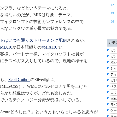
12
ンフラ、などというテーマになると、
19
を得ないのだが、MIXは対象、テーマ、
マイクロソフトの技術カンファレンスの中で
26
らないワクワク感が最大の魅力である。
トはいつも通りストリーミング配信
されるが、
カテ
#MIX10
か日本語縛りの
#MIX10J
で。
ガン
客様、パートナー様、マイクロソフト社員が
ガン
にラスベガス入りしているので、現地の様子を
Micr
シャ
ティ
も、
Scott Guthrie
のSilverlight4、
ガジ
（たぶんHTML5/CSS）、WMC＠バルセロナで男を上げた
ベス
エウー
one 7と、あらかた想像はつくが、どれも楽しみだ。
Wind
でいるテクノロジー分野が勢揃いしている。
モバ
ケー
zureどうした？」という方もいらっしゃると思うが、
マー