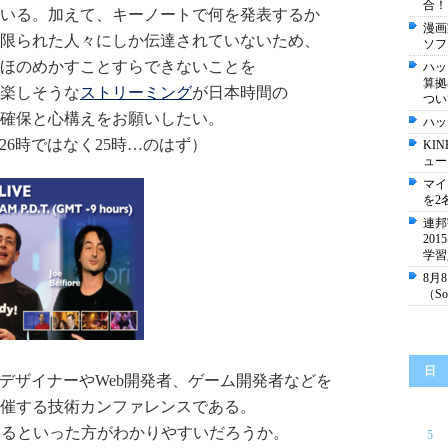
合！
いる。加えて、キーノートで何を発表するか
漫画
限られた人々にしか伝達されていないため、
ソフ
ほのめかすことすらできないことを
ハッ
算拠
楽しそうな
ストリーミング
が日本時間の
つい
の確保と心構えをお願いしたい。
ハッ
26時ではなく25時…のはず）
KI
ュー
マイ
を2
連邦宇
20
学習
8月
（So 
日
デザイナーやWeb開発者、ゲーム開発者などを
催する技術カンファレンスである。
ているといった方がわかりやすいだろうか。
5