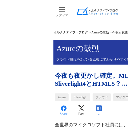
メディア
オルタナティブ・ブログ
>
Azureの鼓動
>
今夜も夜更か
Azureの鼓動
クラウド戦役をZガンダム視点でわかりやすく
今夜も夜更かし確定。MIX1
Sliverlight4とHTML
Azure
Silverlight
クラウド
マイク
Share
Post
-
全世界のマイクロソフト社員には、