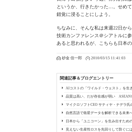
というか、行きたかった…。せめてライ
錯覚に浸ることにしよう。
ちなみに、そんな私は来週22日からT
技術カンファレンス＠シアトルに参
あると思われるが、こちらも日本の
砂金 信一郎
2010/03/15 11:41:03
関連記事＆ブログエントリー
AIコストの「ワイルド・ウェスト」を生き抜く：F
品質は高い、だが存在感が弱い ASEA
マイクロソフトCEO サティヤ・ナデラ氏の【C
自然言語で衛星データを解析できる未来へ Ridge
日本から「ユニコーン」を生み出すための
見えない生産性ロスを先回りして防ぐに