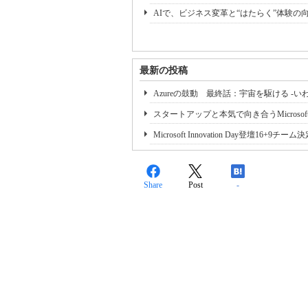
AIで、ビジネス変革と“はたらく”体験の
最新の投稿
Azureの鼓動 最終話：宇宙を駆ける -
スタートアップと本気で向き合うMicrosoftの活
Microsoft Innovation Day登
Share
Post
-