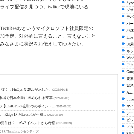
Sync
ブ配信を見つつ、twitterで現地にいる
ジオン
デバ
パー
echReadyというマイクロソフト社員限定の
地球
加予定。対外的に言えること、言えないこと
Live
みなさまに状況をお伝えしてゆきたい。
30周
ネッ
Wind
アク
Goog
要素
緊急入
inOps X 2026が示した...
(2026/06/14)
Azur
N市場で日本企業に求められる変革
(2026/06/03)
Silve
hatGPT-5活用5つのポイント...
マイ
(2025/08/29)
デー
-iとMicrosoftが生成...
(2025/08/20)
ビジ
要件は？ AWSイベントから考察
(2025/09/09)
メタ
は
PR(ITmedia エグゼクティブ)
戦術 