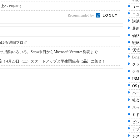
向上へ
PR(＠IT)
ユー
ニュ
Recommended by
講演
最新動
価格・
いわゆる退職ブログ
戦略 
仮想化
動いろいろ。Satya来日からMicrosoft Ventures発表まで
Bing
壇16+9チーム決定！4月23日（土）スタートアップと学生関係者は品川に集合！
クラウ
クラ
IBM
OS 
ハー
社会 
ネッ
ミド
ビジネ
アプ
シス