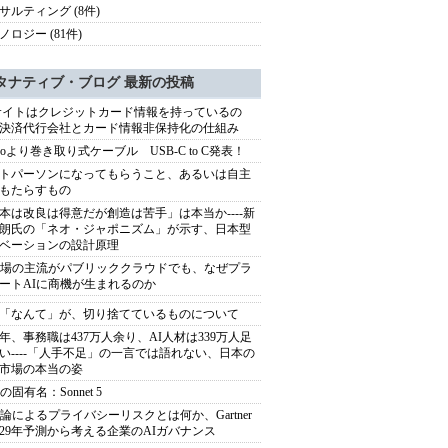
サルティング (8件)
ノロジー (81件)
タナティブ・ブログ 最新の投稿
サイトはクレジットカード情報を持っているの
決済代行会社とカード情報非保持化の仕組み
eeroより巻き取り式ケーブル USB-C to C発表！
トパーソンになってもらうこと、あるいは自主
もたらすもの
本は改良は得意だが創造は苦手」は本当か----新
朗氏の「ネオ・ジャポニズム」が示す、日本型
ベーションの設計原理
市場の主流がパブリッククラウドでも、なぜプラ
ートAIに商機が生まれるのか
「なんて」が、切り捨てているものについて
40年、事務職は437万人余り、AI人材は339万人足
い----「人手不足」の一言では語れない、日本の
市場の本当の姿
の固有名：Sonnet 5
推論によるプライバシーリスクとは何か、Gartner
029年予測から考える企業のAIガバナンス