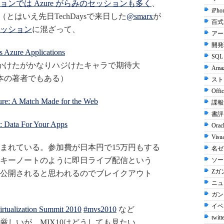
ンでは Azure がらみのセッションも多く
、
iPho
とはいえ先日TechDaysで来日した
@smarx
が
百式 
ッション
に混ざって、
アー
開発環
s Azure Applications
SQL 
見かけたがかなりハジけたキャラで期待大
Ama
本の著者でもある）
スト
Offi
zure: A Match Made for the Web
諜報
書評 
": Data For Your Apps
Orac
Visu
まれている。参加費が日本円で15万円もする
名ゼリ
キーノートのように即日ライブ配信という
ソー
Zガン
公開されると思われるのでブレイクアウト
ニュ
ガンダ
イベン
ization Summit 2010
#mvs2010
など
twitt
厳しいが、MIX10はどうしても見たい。