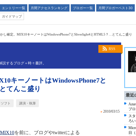
エントリー一覧
月間アクセスランキング
ブロガー一覧
月間ブロガーベスト30
ガイドマップ
し確定。MIX10キーノートはWindowsPhone7とSliverlight4とHTML5？…とてんこ盛り
RSS
解説するブログ＋時々書評。
0キーノートはWindowsPhone7と
5？…とてんこ盛り
最近
ロソフト
講演・執筆
Az
ブロ
»
2010/03/15
スタ
ろいろ
Mic
MIX10
を前に、ブログやtwitterによる
日（