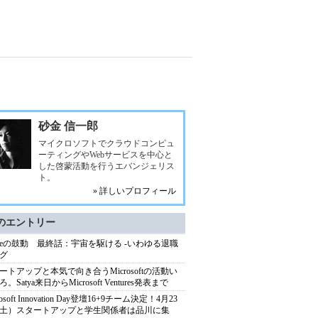
砂金 信一郎
マイクロソフトでクラウドコンピュ
ーティングやWebサービスを中心と
した啓蒙活動を行うエバンジェリス
ト。
» 詳しいプロフィール
のエントリー
ureの鼓動 最終話：宇宙を駆ける -いわゆる退職
グ
ートアップと本気で向き合うMicrosoftの活動い
。Satya来日からMicrosoft Ventures発表まで
rosoft Innovation Day登壇16+9チーム決定！4月23
土）スタートアップと学生関係者は品川に集