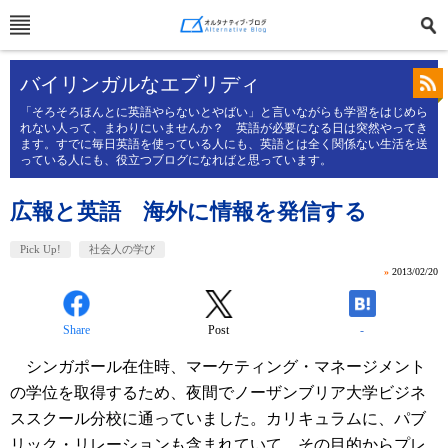
バイリンガルなエブリディ
「そろそろほんとに英語やらないとやばい」と言いながらも学習をはじめら
れない人って、まわりにいませんか？ 英語が必要になる日は突然やってき
ます。すでに毎日英語を使っている人にも、英語とは全く関係ない生活を送
っている人にも、役立つブログになればと思っています。
広報と英語 海外に情報を発信する
Pick Up!
社会人の学び
»
2013/02/20
Share
Post
-
シンガポール在住時、マーケティング・マネージメント
の学位を取得するため、夜間でノーザンブリア大学ビジネ
ススクール分校に通っていました。カリキュラムに、パブ
リック・リレーションも含まれていて、その目的からプレ