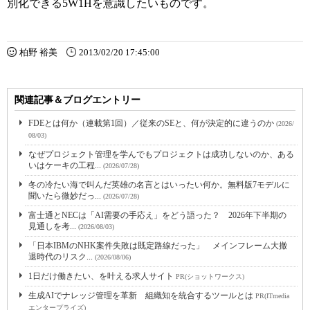
別化できる5W1Hを意識したいものです。
柏野 裕美
2013/02/20 17:45:00
関連記事＆ブログエントリー
FDEとは何か（連載第1回）／従来のSEと、何が決定的に違うのか
(2026/
08/03)
なぜプロジェクト管理を学んでもプロジェクトは成功しないのか、ある
いはケーキの工程...
(2026/07/28)
冬の冷たい海で叫んだ英雄の名言とはいったい何か。無料版7モデルに
聞いたら微妙だっ...
(2026/07/28)
富士通とNECは「AI需要の手応え」をどう語った？ 2026年下半期の
見通しを考...
(2026/08/03)
「日本IBMのNHK案件失敗は既定路線だった」 メインフレーム大撤
退時代のリスク...
(2026/08/06)
1日だけ働きたい、を叶える求人サイト
PR(ショットワークス)
生成AIでナレッジ管理を革新 組織知を統合するツールとは
PR(ITmedia
エンタープライズ)