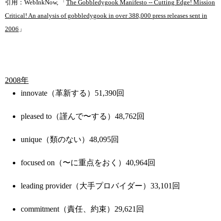
引用：WebInkNow, 「
The Gobbledygook Manifesto -- Cutting Edge! Mission
Critical! An analysis of gobbledygook in over 388,000 press releases sent in
2006
」
2008年
innovate（革新する）51,390回
pleased to（謹んで〜する）48,762回
unique（類のない）48,095回
focused on（〜に重点をおく）40,964回
leading provider（大手プロバイダー）33,101回
commitment（責任、約束）29,621回