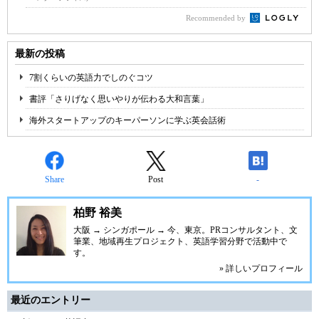
Recommended by
最新の投稿
7割くらいの英語力でしのぐコツ
書評「さりげなく思いやりが伝わる大和言葉」
海外スタートアップのキーパーソンに学ぶ英会話術
Share
Post
-
柏野 裕美
大阪 → シンガポール → 今、東京。PRコンサルタント、文
筆業、地域再生プロジェクト、英語学習分野で活動中で
す。
» 詳しいプロフィール
最近のエントリー