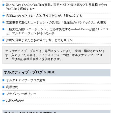
割と知られていないYouTube事業の実態〜KPIや売上高など世界規模で今の
YouTubeを理解する〜
営業は終わった（３）AIを使う者だけが、利他に立てる
営業現場で進むAIエージェントの急増と「生産性のパラドックス」の現実
「巨大な万能HRエージェント」は必ず失敗する----Josh Bersinが描くHR 2030
と、マルチエージェント時代の人事
沖縄で台風が来たときの過ごし方、とでも言うか
オルタナティブ・ブログは、専門スタッフにより、企画・構成されていま
す。入力頂いた内容は、アイティメディアの他、オルタナティブ・ブロ
グ、及び本記事執筆会社に提供されます。
オルタナティブ・ブログ GUIDE
オルタナティブ・ブログ憲章
利用規約
プライバシーポリシー
お問い合わせ