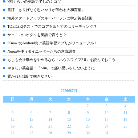
7割くらいの英語力でしのぐコツ
書評「さりげなく思いやりが伝わる大和言葉」
海外スタートアップのキーパーソンに学ぶ英会話術
TOEIC(R)テストでスコアを落とすのはリーディング？
かっこいいオタクを英語で言うと？
iKnow!のAndroid向け英語学習アプリがリニューアル！
Noomを使うダイエッターたちの意識調査
もしも会社勤めをやめるなら「ハウスワイフ2.0」を読んでおこう
やさしい英会話：「pain」で痛い思いをしないように
置かれた場所で咲きなさい
2026年7月
日
月
火
水
木
金
土
1
2
3
4
5
6
7
8
9
10
11
12
13
14
15
16
17
18
19
20
21
22
23
24
25
26
27
28
29
30
31