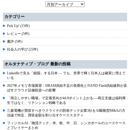
カテゴリー
Pick Up! (15件)
レビュー (5件)
書評 (5件)
社会人の学び (23件)
オルタナティブ・ブログ 最新の投稿
LinkedInで見る「鎖国」する日本 ― でも、世界で輝く日本人は確実に増えて
いる
2027年メモリ市場展望：DRAM供給不足の長期化とNAND Flash供給緩和が及
ぼすクラウド設備投資への影響
「両立しやすい職場」で定着意向が44.9ポイント上がる----両立支援は福利厚
生ではなく、リテンション戦略である
三菱電機が買収すべきウクライナの防衛テック企業3社をAI駆動型M&Aの方
法論で特定、買収金額を割り出すケーススタディ
フィジカルAI「物流テック」米、欧、中、日、シンガポールのユースケース
とプレイヤーまとめ