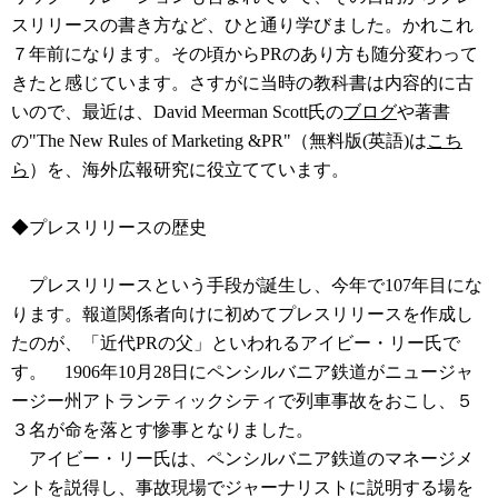
スリリースの書き方など、ひと通り学びました。かれこれ
７年前になります。その頃からPRのあり方も随分変わって
きたと感じています。さすがに当時の教科書は内容的に古
いので、最近は、David Meerman Scott氏の
ブログ
や著書
の"The New Rules of Marketing &PR"（無料版(英語)は
こち
ら
）を、海外広報研究に役立てています。
◆プレスリリースの歴史
プレスリリースという手段が誕生し、今年で107年目にな
ります。報道関係者向けに初めてプレスリリースを作成し
たのが、「近代PRの父」といわれるアイビー・リー氏で
す。 1906年10月28日にペンシルバニア鉄道がニュージャ
ージー州アトランティックシティで列車事故をおこし、５
３名が命を落とす惨事となりました。
アイビー・リー氏は、ペンシルバニア鉄道のマネージメ
ントを説得し、事故現場でジャーナリストに説明する場を