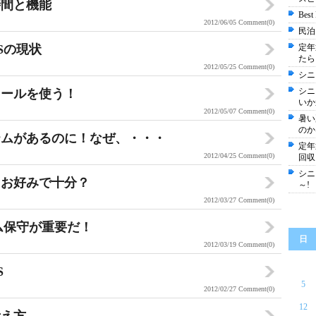
時間と機能
Best
2012/06/05
Comment(0)
民泊
Sの現状
定年
たら
2012/05/25
Comment(0)
シニ
シニ
ツールを使う！
いか
2012/05/07
Comment(0)
暑い
のか
テムがあるのに！なぜ、・・・
定年
2012/04/25
Comment(0)
回収
シニ
、お好みで十分？
～!
2012/03/27
Comment(0)
ム保守が重要だ！
日
2012/03/19
Comment(0)
S
5
2012/02/27
Comment(0)
12