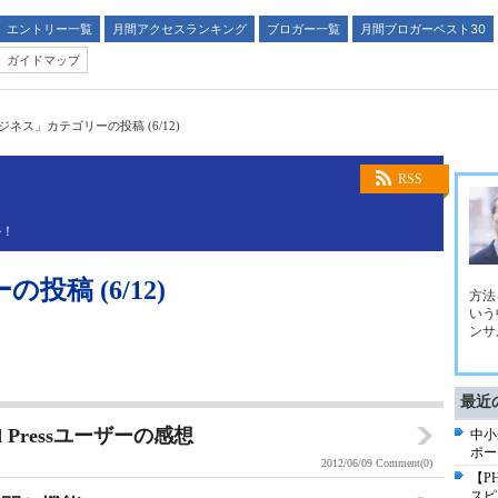
エントリー一覧
月間アクセスランキング
ブロガー一覧
月間ブロガーベスト30
ガイドマップ
ジネス」カテゴリーの投稿 (6/12)
RSS
ル！
稿 (6/12)
方法
いう
ンサ
最近
d Pressユーザーの感想
中小
ポー
2012/06/09
Comment(0)
【P
スピ