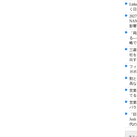
Li
く日
20
NA
影響
「両
る-
略で
三菱
社を
出す
フィ
ガポ
割と
高な
営業
てる
営業
パラ
「巨
Jo
代の
オル