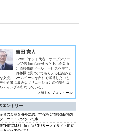
吉田 憲人
Goyatゴヤット代表。オープンソー
スCMS Joomlaを使った中小企業向
け情報発信ツールサービスを展開。
お客様に見つけてもらえる仕組みと
を支援。ホームページを自社で運営したいと
中小企業に最適なソリューションの構築とコ
ルティングを行なっている。
» 詳しいプロフィール
のエントリー
企業の製品を海外に紹介する格安情報発信海外
タルサイトで分かった事
HP7対応CMS】 Joomla 3.5リリースでサイト応答
ードが従来の2倍！