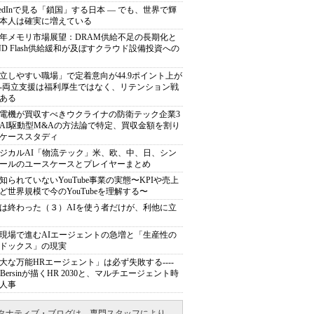
nkedInで見る「鎖国」する日本 ― でも、世界で輝
本人は確実に増えている
27年メモリ市場展望：DRAM供給不足の長期化と
ND Flash供給緩和が及ぼすクラウド設備投資への
立しやすい職場」で定着意向が44.9ポイント上が
---両立支援は福利厚生ではなく、リテンション戦
ある
電機が買収すべきウクライナの防衛テック企業3
AI駆動型M&Aの方法論で特定、買収金額を割り
ケーススタディ
ジカルAI「物流テック」米、欧、中、日、シン
ールのユースケースとプレイヤーまとめ
知られていないYouTube事業の実態〜KPIや売上
ど世界規模で今のYouTubeを理解する〜
は終わった（３）AIを使う者だけが、利他に立
現場で進むAIエージェントの急増と「生産性の
ドックス」の現実
大な万能HRエージェント」は必ず失敗する----
sh Bersinが描くHR 2030と、マルチエージェント時
人事
タナティブ・ブログは、専門スタッフにより、