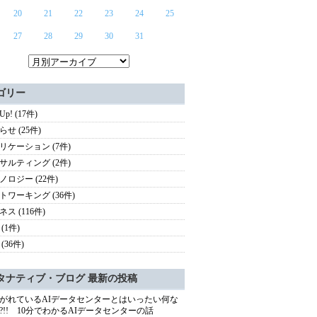
20
21
22
23
24
25
27
28
29
30
31
ゴリー
 Up! (17件)
せ (25件)
リケーション (7件)
サルティング (2件)
ノロジー (22件)
トワーキング (36件)
ス (116件)
(1件)
(36件)
タナティブ・ブログ 最新の投稿
がれているAIデータセンターとはいったい何な
?!! 10分でわかるAIデータセンターの話