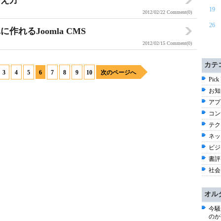
考え方
19
2012/02/22
Comment(0)
26
れるJoomla CMS
2012/02/15
Comment(0)
カテ
3
4
5
6
7
8
9
10
次のページへ
Pick
お知ら
アプ
コン
テク
ネッ
ビジネ
書評 
社会 
オル
今騒
のか