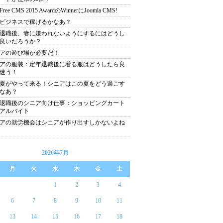
 Free CMS 2015 AwardのWinnerにJoomla CMS!
ビジネスで稼げるかなあ？
退職後、妻に嫌われないようにするにはどうし
良いだろうか？
アの遊び場が必要だ！
アの服装：定年退職後に着る服はどうしたら良
迷う！
夏がやって来る！シニアはこの夏をどう過ごす
なあ？
退職後のシニア向け仕事：ショッピングカート
アルバイト
アの就労機会はシニアが作り出すしかないよね
2026年7月
月
火
水
木
金
土
1
2
3
4
6
7
8
9
10
11
13
14
15
16
17
18