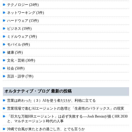
テクノロジー (24件)
ネットワーキング (3件)
ハードウェア (15件)
ビジネス (19件)
ミドルウェア (3件)
モバイル (9件)
健康 (5件)
文化・芸術 (30件)
社会 (50件)
言語・語学 (7件)
オルタナティブ・ブログ 最新の投稿
営業は終わった（３）AIを使う者だけが、利他に立てる
営業現場で進むAIエージェントの急増と「生産性のパラドックス」の現実
「巨大な万能HRエージェント」は必ず失敗する----Josh Bersinが描くHR 2030
と、マルチエージェント時代の人事
沖縄で台風が来たときの過ごし方、とでも言うか