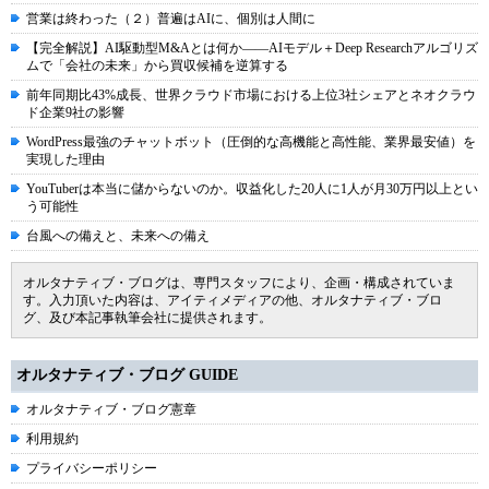
営業は終わった（２）普遍はAIに、個別は人間に
【完全解説】AI駆動型M&Aとは何か――AIモデル＋Deep Researchアルゴリズ
ムで「会社の未来」から買収候補を逆算する
前年同期比43%成長、世界クラウド市場における上位3社シェアとネオクラウ
ド企業9社の影響
WordPress最強のチャットボット（圧倒的な高機能と高性能、業界最安値）を
実現した理由
YouTuberは本当に儲からないのか。収益化した20人に1人が月30万円以上とい
う可能性
台風への備えと、未来への備え
オルタナティブ・ブログは、専門スタッフにより、企画・構成されていま
す。入力頂いた内容は、アイティメディアの他、オルタナティブ・ブロ
グ、及び本記事執筆会社に提供されます。
オルタナティブ・ブログ GUIDE
オルタナティブ・ブログ憲章
利用規約
プライバシーポリシー