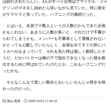
は続行されたらしい。4人がすべり台周辺でマイケル・ジャ
クソンのマネをし始めたら笑いながら見ていた。特に彼女
がケラケラと笑っていた。ハプニングの連続だった。
とはいえ、全員で十数人という少人数だからできた企画
かもしれない。あまりに人数が多いと、それだけで不審が
られてしまうかも。メンバーも不審者として通報されない
かとっても心配していたらしく、会場を出てすぐの所にパ
トカーが止まっていて、それを見た時は激しく動揺したそ
うだ。だがパトカーは橋の下で脱出できなくなった猫を救
出するために呼ばれていたのだとか。これもハプニングだ
ったかも。
そんなこんなで楽しい散歩とおいしいもんじゃ焼きを味
わったのだった。
加山 恵美
2009/10/02 15:48:20