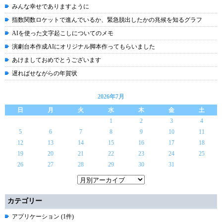
みんな幸せでありますように
指数関数ロケットで進んでいるか、緊急脱出したかの兆候を知るグラフ
AIを使った文字起こしについてのメモ
演劇台本作成AIにオリジナル脚本作ってもらいました
あけましておめでとうございます
遅ればせながらの年賀状
2026年7月
日
月
火
水
木
金
土
1
2
3
4
5
6
7
8
9
10
11
12
13
14
15
16
17
18
19
20
21
22
23
24
25
26
27
28
29
30
31
カテゴリー
アプリケーション (1件)