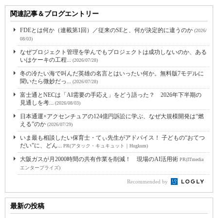
関連記事＆ブログエントリー
FDEとは何か（連載第1回）／従来のSEと、何が決定的に違うのか
(2026/
08/03)
なぜプロジェクト管理を学んでもプロジェクトは成功しないのか、ある
いはケーキの工程...
(2026/07/28)
冬の冷たい海で叫んだ英雄の名言とはいったい何か。無料版7モデルに
聞いたら微妙だっ...
(2026/07/28)
富士通とNECは「AI需要の手応え」をどう語った？ 2026年下半期の
見通しを考...
(2026/08/03)
日本通運×アクセンチュアの124億円訴訟に学ぶ、なぜ大規模開発は“燃
える”のか
(2026/07/29)
いま最も相談したい保育士・てぃ先生がアドバイス！ 子どもの“おてつ
だい”に、どん...
PR(アタック・キュキュット｜Hugkum)
大阪ガスが月2000時間の共有作業を削減！ 現場のAI活用術
PR(ITmedia
エンタープライズ)
Recommended by
最新の投稿