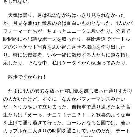
もしれない。
天気は曇り。月は残念ながらはっきり見られなかった
が、月見を兼ねた散歩の会は面白いものとなった。4人のパ
フォーマーたちが、ちょっとユニークに歩いたり、公園で
瞬間的に不思議なポーズを取ったり。横断歩道でビートル
ズのジャケット写真を思い起こさせる場面を作り出した
り。時には鑑賞者、いや一緒に散歩する人たちに道を指し
示したり。そんな中、私はケータイからtsudaってみたり。
散歩ですからね！
たまに4人の異彩を放った雰囲気を感じ取った通りすがり
の人がいたけど、すぐに「なんかパフォーマンスみたい
だ」とつぶやいて立ち去った。自転車で通り過ぎた女子高
生たちは「えーっ、ナニ？！ナニ？！」と歓喜のような声
を上げて通り過ぎて行った。ゴールとなる公園では、若い
カップルが二人きりの時間を過ごしていたのだが、デート