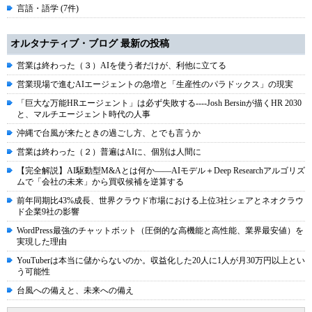
言語・語学 (7件)
オルタナティブ・ブログ 最新の投稿
営業は終わった（３）AIを使う者だけが、利他に立てる
営業現場で進むAIエージェントの急増と「生産性のパラドックス」の現実
「巨大な万能HRエージェント」は必ず失敗する----Josh Bersinが描くHR 2030
と、マルチエージェント時代の人事
沖縄で台風が来たときの過ごし方、とでも言うか
営業は終わった（２）普遍はAIに、個別は人間に
【完全解説】AI駆動型M&Aとは何か――AIモデル＋Deep Researchアルゴリズ
ムで「会社の未来」から買収候補を逆算する
前年同期比43%成長、世界クラウド市場における上位3社シェアとネオクラウ
ド企業9社の影響
WordPress最強のチャットボット（圧倒的な高機能と高性能、業界最安値）を
実現した理由
YouTuberは本当に儲からないのか。収益化した20人に1人が月30万円以上とい
う可能性
台風への備えと、未来への備え