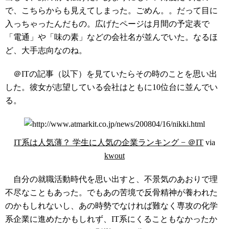
で、こちらからも見えてしまった。ごめん。。だって目に
入っちゃったんだもの。広げたページは月間の予定表で
「電通」や「味の素」などの会社名が並んでいた。なるほ
ど、大手志向なのね。
＠ITの記事（以下）を見ていたらその時のことを思い出
した。彼女が志望している会社はともに10位台に並んでい
る。
IT系は人気薄？ 学生に人気の企業ランキング − ＠IT
via
kwout
自分の就職活動時代を思い出すと、不景気のあおりで理
不尽なこともあった。でもあの苦境で反骨精神が養われた
のかもしれないし、あの時勢でなければ難なく専攻の化学
系企業に進めたかもしれず、IT系にくることもなかったか