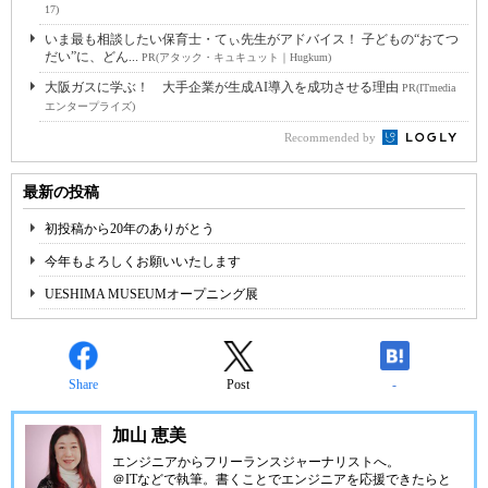
17)
いま最も相談したい保育士・てぃ先生がアドバイス！ 子どもの“おてつ
だい”に、どん...
PR(アタック・キュキュット｜Hugkum)
大阪ガスに学ぶ！ 大手企業が生成AI導入を成功させる理由
PR(ITmedia
エンタープライズ)
Recommended by
最新の投稿
初投稿から20年のありがとう
今年もよろしくお願いいたします
UESHIMA MUSEUMオープニング展
Share
Post
-
加山 恵美
エンジニアからフリーランスジャーナリストへ。
＠ITなどで執筆。書くことでエンジニアを応援できたらと