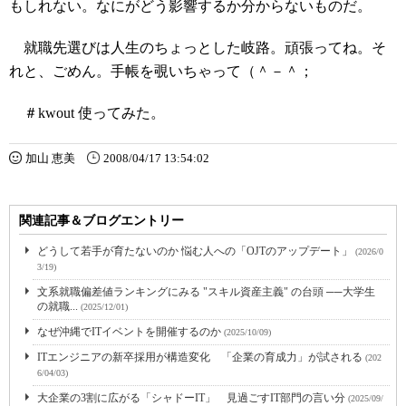
もしれない。なにがどう影響するか分からないものだ。
就職先選びは人生のちょっとした岐路。頑張ってね。そ
れと、ごめん。手帳を覗いちゃって（＾－＾；
＃kwout 使ってみた。
加山 恵美
2008/04/17 13:54:02
関連記事＆ブログエントリー
どうして若手が育たないのか 悩む人への「OJTのアップデート」
(2026/0
3/19)
文系就職偏差値ランキングにみる "スキル資産主義" の台頭 ──大学生
の就職...
(2025/12/01)
なぜ沖縄でITイベントを開催するのか
(2025/10/09)
ITエンジニアの新卒採用が構造変化 「企業の育成力」が試される
(202
6/04/03)
大企業の3割に広がる「シャドーIT」 見過ごすIT部門の言い分
(2025/09/