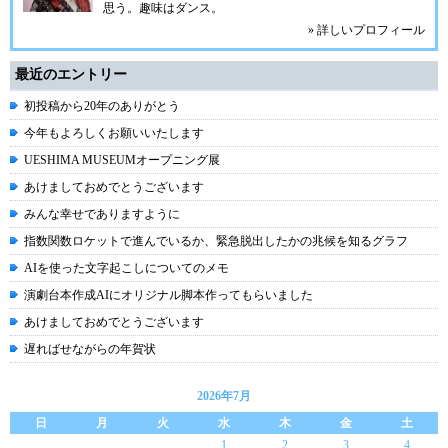
思う。趣味はダンス。
» 詳しいプロフィール
最近のエントリー
初投稿から20年のありがとう
今年もよろしくお願いいたします
UESHIMA MUSEUMオープニング展
あけましておめでとうございます
みんな幸せでありますように
指数関数ロケットで進んでいるか、緊急脱出したかの兆候を知るグラフ
AIを使った文字起こしについてのメモ
演劇台本作成AIにオリジナル脚本作ってもらいました
あけましておめでとうございます
遅ればせながらの年賀状
2026年7月
日
月
火
水
木
金
土
1
2
3
4