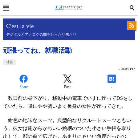
C'est la vie
デジタルとアナログの間を行ったり来たり
頑張ってね、就職活動
社会
»
2008/04/17
Share
Post
-
数日前の昼下がり。移動中の電車でいすに座ってDSをし
ていたら、隣にやや勢いよく長身の女性が座ってきた。
紺色の地味なスーツ。典型的なリクルートスーツともい
う。彼女は鞄からかわいい絵柄のついた小さい手帳を取り
出して、顔の前で広げた。あまりにもいい角度だったの