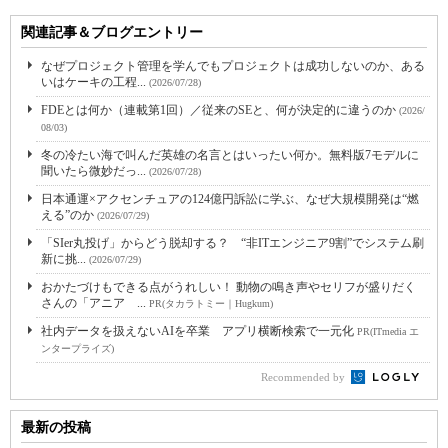
関連記事＆ブログエントリー
なぜプロジェクト管理を学んでもプロジェクトは成功しないのか、ある
いはケーキの工程...
(2026/07/28)
FDEとは何か（連載第1回）／従来のSEと、何が決定的に違うのか
(2026/
08/03)
冬の冷たい海で叫んだ英雄の名言とはいったい何か。無料版7モデルに
聞いたら微妙だっ...
(2026/07/28)
日本通運×アクセンチュアの124億円訴訟に学ぶ、なぜ大規模開発は“燃
える”のか
(2026/07/29)
「SIer丸投げ」からどう脱却する？ “非ITエンジニア9割”でシステム刷
新に挑...
(2026/07/29)
おかたづけもできる点がうれしい！ 動物の鳴き声やセリフが盛りだく
さんの「アニア ...
PR(タカラトミー｜Hugkum)
社内データを扱えないAIを卒業 アプリ横断検索で一元化
PR(ITmedia エ
ンタープライズ)
Recommended by
最新の投稿