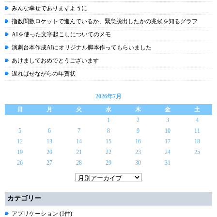
みんな幸せでありますように
指数関数ロケットで進んでいるか、緊急脱出したかの兆候を知るグラフ
AIを使った文字起こしについてのメモ
演劇台本作成AIにオリジナル脚本作ってもらいました
あけましておめでとうございます
遅ればせながらの年賀状
2026年7月
日
月
火
水
木
金
土
1
2
3
4
5
6
7
8
9
10
11
12
13
14
15
16
17
18
19
20
21
22
23
24
25
26
27
28
29
30
31
カテゴリー
アプリケーション (1件)