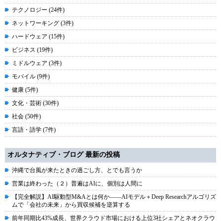
テクノロジー (24件)
ネットワーキング (3件)
ハードウェア (15件)
ビジネス (19件)
ミドルウェア (3件)
モバイル (9件)
健康 (5件)
文化・芸術 (30件)
社会 (50件)
言語・語学 (7件)
オルタナティブ・ブログ 最新の投稿
沖縄で台風が来たときの過ごし方、とでも言うか
営業は終わった（２）普遍はAIに、個別は人間に
【完全解説】AI駆動型M&Aとは何か――AIモデル＋Deep Researchアルゴリズ
ムで「会社の未来」から買収候補を逆算する
前年同期比43%成長、世界クラウド市場における上位3社シェアとネオクラウ