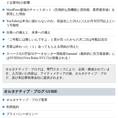
ド企業9社の影響
WordPress最強のチャットボット（圧倒的な高機能と高性能、業界最安値）を
実現した理由
YouTuberは本当に儲からないのか。収益化した20人に1人が月30万円以上とい
う可能性
台風への備えと、未来への備え
「ご年配には難しいんですよ」と君が言ったから八月二日は年配記念日
営業は終わった（１）会ってもらえる理由が消えた
スペースXの宇宙AIデータセンター用衛星Starmind（最終的に百万基規模）に
はNVIDIAのVera Rubin NVL72が搭載される！
オルタナティブ・ブログは、専門スタッフにより、企画・構成されていま
す。入力頂いた内容は、アイティメディアの他、オルタナティブ・ブロ
グ、及び本記事執筆会社に提供されます。
オルタナティブ・ブログ GUIDE
オルタナティブ・ブログ憲章
利用規約
プライバシーポリシー