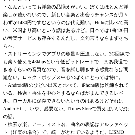
・なんといっても洋楽の品揃えがいい。ぼくはほとんど洋
楽しか聴かないので、新しい音楽と出会うチャンスが月々
わずか1480円ですむというのは代え難い。Huluに比べて高
い、米国より高いという話はあるけど。日本では1曲420円
の音楽サービスも存在するんだし、文句言うならまずそち
らへ。
・ストリーミングでアプリの容量を圧迫しない。3G回線で
も楽々使える48kbpsという低ビットレートで、まあ我慢で
きるくらいの音質なので、音を試し聴きする感覚ならば問
題ない。ロック・ポップス中心のぼくにとっては特に。
・Android版のひどい出来と比べて、iPhone版は洗練されて
いる。検索・再生を中心とするならばがまんできるレベ
ル。ローカルに保存できないというのはあるけどそれは
Audio Hi...。いや、必要ない。iTunes Storeで買えばいいだけ
の話。
・検索が楽。アーティスト名、曲名の表記はアルファベッ
ト（洋楽の場合）で、統一がとれているようだ。LISMO