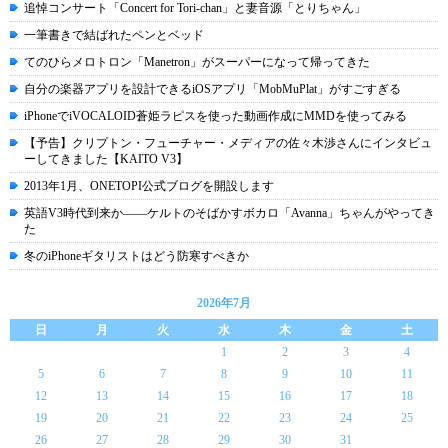
追悼コンサート「Concert for Tori-chan」と妻音源「とりちゃん」
一筆書きで結ばれたペンとベッド
てのひらメロトロン「Manetron」がスーパーになって帰ってきた
自分の楽器アプリを設計できるiOSアプリ「MobMuPlat」がすごすぎる
iPhoneでiVOCALOID蒼姫ラピスを使った動画作成にMMDを使ってみる
【予告】クリプトン・フューチャー・メディアの佐々木渉さんにインタビュ
ーしてきました【KAITO V3】
2013年1月、ONETOPI公式ブログを開設します
英語V3時代到来か――ケルトのそばかすボカロ「Avanna」ちゃんがやってき
た
冬のiPhoneギタリストはどう防寒すべきか
2026年7月
日
月
火
水
木
金
土
1
2
3
4
5
6
7
8
9
10
11
12
13
14
15
16
17
18
19
20
21
22
23
24
25
26
27
28
29
30
31