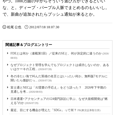
やつ。1000万曲の中からそういう選び方ができるといい
な、と。ディープ・パープル人脈でまとめるのもいいし。
で、新曲が追加されたらプッシュ通知が来るとか。
松尾 公也
2012/07/18 18:07:30
関連記事＆ブログエントリー
FDEとは何か（連載第1回）／従来のSEと、何が決定的に違うのか
(2026/
08/03)
なぜプロジェクト管理を学んでもプロジェクトは成功しないのか、ある
いはケーキの工程...
(2026/07/28)
冬の冷たい海で叫んだ英雄の名言とはいったい何か。無料版7モデルに
聞いたら微妙だっ...
(2026/07/28)
富士通とNECは「AI需要の手応え」をどう語った？ 2026年下半期の
見通しを考...
(2026/08/03)
日本通運×アクセンチュアの124億円訴訟に学ぶ、なぜ大規模開発は“燃
える”のか
(2026/07/29)
最近、目にする機会が増えた「SDGs」って何？
PR(東京証券取引所)