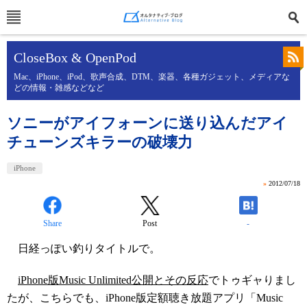
CloseBox & OpenPod
Mac、iPhone、iPod、歌声合成、DTM、楽器、各種ガジェット、メディアな
どの情報・雑感などなど
ソニーがアイフォーンに送り込んだアイ
チューンズキラーの破壊力
iPhone
»
2012/07/18
Share
Post
-
日経っぽい釣りタイトルで。
iPhone版Music Unlimited公開とその反応
でトゥギャりまし
たが、こちらでも、iPhone版定額聴き放題アプリ「Music