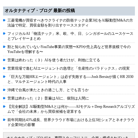
オルタナティブ・ブログ 最新の投稿
三菱電機が買収すべきウクライナの防衛テック企業3社をAI駆動型M&Aの方
法論で特定、買収金額を割り出すケーススタディ
フィジカルAI「物流テック」米、欧、中、日、シンガポールのユースケース
とプレイヤーまとめ
割と知られていないYouTube事業の実態〜KPIや売上高など世界規模で今の
YouTubeを理解する〜
営業は終わった（３）AIを使う者だけが、利他に立てる
営業現場で進むAIエージェントの急増と「生産性のパラドックス」の現実
「巨大な万能HRエージェント」は必ず失敗する----Josh Bersinが描くHR 2030
と、マルチエージェント時代の人事
沖縄で台風が来たときの過ごし方、とでも言うか
営業は終わった（２）普遍はAIに、個別は人間に
【完全解説】AI駆動型M&Aとは何か――AIモデル＋Deep Researchアルゴリズ
ムで「会社の未来」から買収候補を逆算する
前年同期比43%成長、世界クラウド市場における上位3社シェアとネオクラウ
ド企業9社の影響